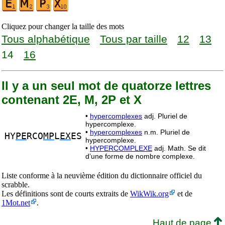
Cliquez pour changer la taille des mots
Tous alphabétique
Tous par taille
12
13
14
16
Il y a un seul mot de quatorze lettres
contenant 2E, M, 2P et X
•
hypercomplexes
adj. Pluriel de
hypercomplexe.
•
hypercomplexes
n.m. Pluriel de
HY
PE
RCO
MP
L
EX
ES
hypercomplexe.
•
HYPERCOMPLEXE
adj. Math. Se dit
d’une forme de nombre complexe.
Liste conforme à la neuvième édition du dictionnaire officiel du
scrabble.
Les définitions sont de courts extraits de
WikWik.org
et de
1Mot.net
.
Haut de page