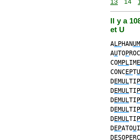
13
14
Il y a 1
et U
A
LP
HAN
U
A
U
TO
P
RO
CO
MPL
IM
CONC
EP
T
D
EMUL
TI
D
EMUL
TI
D
EMUL
TI
D
EMUL
TI
D
EMUL
TI
D
EP
ATO
U
D
E
SO
PE
R