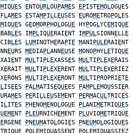
S
M
IQ
UE
S
E
NTO
U
R
L
OU
P
A
ME
S
EP
IST
EM
O
L
OG
U
ES
UF
L
A
ME
S
E
STA
MP
I
L
L
EU
SES
EU
RO
ME
TRO
P
O
L
ES
LM
IQ
UE
S G
E
O
M
OR
P
HO
L
OG
UE
HY
P
OG
L
YC
EM
IQ
UE
RBAB
LE
S I
MPL
IQ
UE
RAI
E
NT I
MPUL
SIONN
E
LL
E
SCIB
LE
S
LUM
INOTH
E
RA
P
I
E
M
ANI
PULE
RAI
E
NT
ANN
EU
RS
ME
DIA
PL
ANN
EU
SE
M
ONO
P
HY
LE
TIQ
UE
E
XAI
E
NT
MUL
TI
P
L
E
XASS
E
S
MUL
TI
P
L
E
X
E
RAIS
E
X
E
RAIT
MUL
TI
P
L
E
X
E
RENT
MUL
TI
P
L
E
X
E
RIEZ
E
X
E
RONS
MUL
TI
P
L
E
X
E
RONT
MUL
TI
P
ROPRI
E
T
E
A
L
IS
EE
S
P
A
LM
ATIS
E
Q
UE
ES
P
A
M
P
LE
MO
U
SSI
E
R
L
URA
ME
S
PE
RI
L
L
EU
SE
M
ENT
PE
R
M
AC
UL
TRIC
E
S
BI
L
IT
E
S
P
H
E
NO
ME
NO
L
OG
U
E
PL
ANI
ME
TRIQ
UE
S
Q
UEME
NT
PLEU
RNICH
EM
ENT
PLU
VIO
ME
TRIQU
E
L
E
RGENE
P
N
EUM
ATO
L
OGI
E
S
P
N
EUM
O
L
OGIQU
E
S
E
TRIQ
UE
P
O
LEM
IQ
U
ASS
E
NT
P
O
LEM
IQ
U
ASSI
E
Z