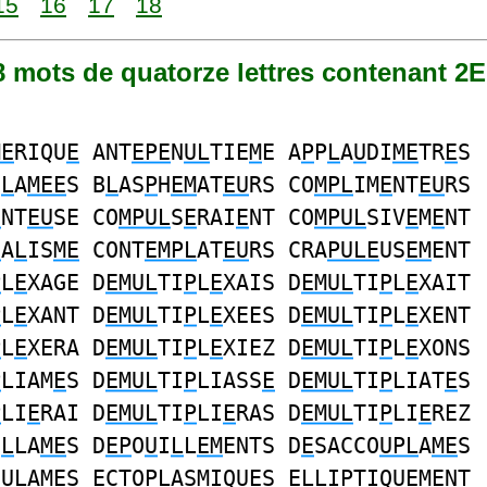
15
16
17
18
08 mots de quatorze lettres contenant 2E
ME
RIQU
E
ANT
EPE
N
UL
TIE
M
E A
P
P
L
A
U
DI
ME
TR
E
S
C
L
A
MEE
S B
L
AS
P
H
EM
AT
EU
RS CO
MPL
IM
E
NT
EU
RS
E
NT
EU
SE CO
MPUL
S
E
RAI
E
NT CO
MPUL
SIV
E
M
E
NT
U
A
L
IS
ME
CONT
EMPL
AT
EU
RS CRA
PULE
US
EM
ENT
P
L
E
XAGE D
EMUL
TI
P
L
E
XAIS D
EMUL
TI
P
L
E
XAIT
P
L
E
XANT D
EMUL
TI
P
L
E
XEES D
EMUL
TI
P
L
E
XENT
P
L
E
XERA D
EMUL
TI
P
L
E
XIEZ D
EMUL
TI
P
L
E
XONS
P
LIAM
E
S D
EMUL
TI
P
LIASS
E
D
EMUL
TI
P
LIAT
E
S
P
LI
E
RAI D
EMUL
TI
P
LI
E
RAS D
EMUL
TI
P
LI
E
REZ
I
L
LA
ME
S D
EP
O
U
I
L
L
EM
ENTS D
E
SACCO
UPL
A
ME
S
C
UL
A
M
ES
E
CTO
PL
AS
M
IQ
UE
S
EL
LI
P
TIQ
UEM
ENT