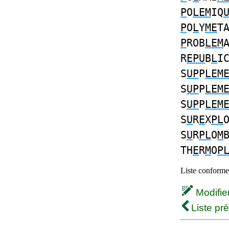
P
O
LEM
IQ
P
O
L
Y
ME
T
P
ROB
LEM
R
EPU
B
L
I
S
UP
P
LEM
S
UP
P
LEM
S
UP
P
LEM
S
U
R
E
X
PL
S
U
R
PL
O
M
TH
E
R
M
O
P
Liste conforme 
Modifier 
Liste pr