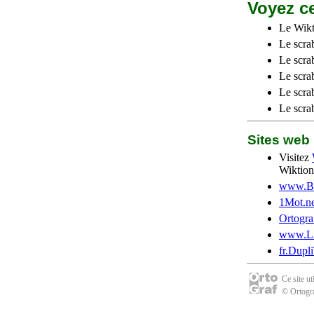
Voyez ce
Le Wikt
Le scra
Le scra
Le scrab
Le scra
Le scra
Sites we
Visitez
Wiktion
www.Be
1Mot.ne
Ortogra
www.Li
fr.Dupl
Ce site u
© Ortogra