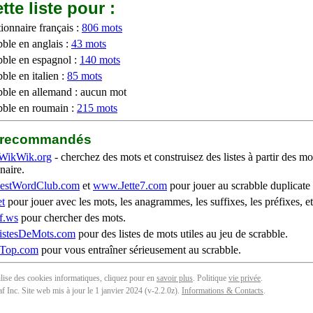
tte liste pour :
ionnaire français :
806 mots
bble en anglais :
43 mots
bble en espagnol :
140 mots
ble en italien :
85 mots
bble en allemand : aucun mot
bble en roumain :
215 mots
b recommandés
WikWik.org
- cherchez des mots et construisez des listes à partir des mo
naire.
stWordClub.com
et
www.Jette7.com
pour jouer au scrabble duplicate 
t
pour jouer avec les mots, les anagrammes, les suffixes, les préfixes, et
f.ws
pour chercher des mots.
stesDeMots.com
pour des listes de mots utiles au jeu de scrabble.
iTop.com
pour vous entraîner sérieusement au scrabble.
tilise des cookies informatiques, cliquez pour en
savoir plus
. Politique
vie privée
.
f Inc. Site web mis à jour le 1 janvier 2024 (v-2.2.0
z
).
Informations & Contacts
.