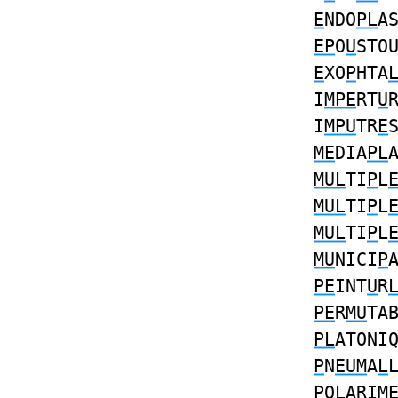
E
NDO
PL
A
EP
O
U
STO
E
XO
P
HTA
I
MPE
RT
U
I
MPU
TR
E
ME
DIA
PL
MUL
TI
P
L
MUL
TI
P
L
MUL
TI
P
L
MU
NICI
P
PE
INT
U
R
PE
R
MU
TA
PL
ATONI
P
N
EUM
A
L
P
O
L
ARI
M