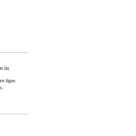
ts du
en ligne.
c.