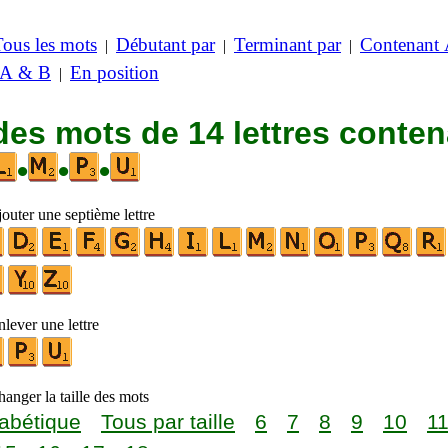
Tous les mots
Débutant par
Terminant par
Contenant
|
|
|
 A & B
En position
|
des mots de 14 lettres conte
•
•
•
outer une septième lettre
lever une lettre
anger la taille des mots
abétique
Tous par taille
6
7
8
9
10
1