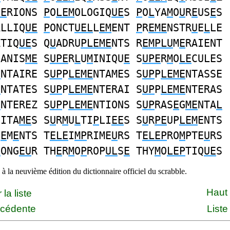
UE
RIONS
P
O
LEM
OLOGIQ
UE
S
P
O
L
YA
M
O
U
R
E
US
E
S
ALLIQ
UE
P
ONCT
UEL
L
EM
ENT
P
R
EME
NSTR
U
E
L
LE
ATIQ
UE
S Q
U
ADRU
PLEME
NTS R
EMPLU
M
E
RAIENT
CANIS
ME
S
UPE
R
L
U
M
INIQU
E
S
UPE
R
M
O
LE
CULES
E
NTAIRE S
UP
P
LEME
NTAMES S
UP
P
LEME
NTASSE
E
NTATES S
UP
P
LEME
NTERAI S
UP
P
LEME
NTERAS
E
NTEREZ S
UP
P
LEME
NTIONS S
UP
RAS
E
G
ME
NTA
L
OITA
ME
S S
U
R
M
U
L
TI
P
LI
EE
S S
U
R
PE
UP
LEM
ENTS
B
E
M
E
NTS T
ELE
I
MP
RIME
U
RS T
ELEP
RO
M
PTE
U
RS
L
ONG
EU
R TH
E
R
M
O
P
ROP
UL
S
E
THY
M
O
LEP
TIQ
UE
S
à la neuvième édition du dictionnaire officiel du scrabble.
Haut
la liste
écédente
Liste