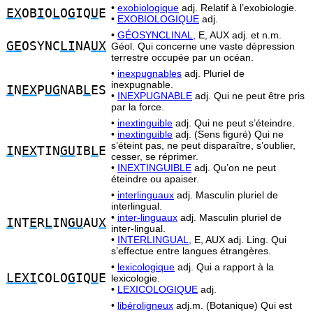
•
exobiologique
adj. Relatif à l’exobiologie.
EX
OB
I
O
L
O
G
IQ
U
E
•
EXOBIOLOGIQUE
adj.
•
GÉOSYNCLINAL,
E, AUX adj. et n.m.
GE
OSYNC
LI
NA
UX
Géol. Qui concerne une vaste dépression
terrestre occupée par un océan.
•
inexpugnables
adj. Pluriel de
inexpugnable.
I
N
EX
P
UG
NAB
L
ES
•
INEXPUGNABLE
adj. Qui ne peut être pris
par la force.
•
inextinguible
adj. Qui ne peut s’éteindre.
•
inextinguible
adj. (Sens figuré) Qui ne
s’éteint pas, ne peut disparaître, s’oublier,
I
N
EX
TIN
GU
IB
L
E
cesser, se réprimer.
•
INEXTINGUIBLE
adj. Qu’on ne peut
éteindre ou apaiser.
•
interlinguaux
adj. Masculin pluriel de
interlingual.
•
inter-linguaux
adj. Masculin pluriel de
I
NT
E
R
L
IN
GU
AU
X
inter-lingual.
•
INTERLINGUAL,
E, AUX adj. Ling. Qui
s’effectue entre langues étrangères.
•
lexicologique
adj. Qui a rapport à la
LEXI
COLO
G
IQ
U
E
lexicologie.
•
LEXICOLOGIQUE
adj.
•
libéroligneux
adj.m. (Botanique) Qui est