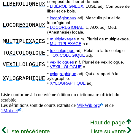
composé de liber et de bois.
LI
B
E
ROLI
G
NE
UX
•
LIBÉROLIGNEUX,
EUSE adj. Composé de
liber et de bois.
•
locorégionaux
adj. Masculin pluriel de
locorégional.
L
OCOR
EGI
ONA
UX
•
LOCORÉGIONAL,
E, AUX adj. Méd.
(Anesthésie) locale.
•
multiplexages
n.m. Pluriel de multiplexage.
M
UL
T
I
PL
EX
A
G
ES
•
MULTIPLEXAGE
n.m.
•
toxicologique
adj. Relatif à la toxicologie.
TO
XI
CO
L
O
G
IQ
UE
•
TOXICOLOGIQUE
adj.
•
vexillologues
n.f. Pluriel de vexillologue.
V
EXIL
LOLO
GU
ES
•
VEXILLOLOGUE
n.
•
xylographique
adj. Qui a rapport à la
X
Y
L
O
G
RAPH
I
Q
UE
xylographie.
•
XYLOGRAPHIQUE
adj.
Liste conforme à la neuvième édition du dictionnaire officiel du
scrabble.
Les définitions sont de courts extraits de
WikWik.org
et de
1Mot.net
.
Haut de page
Liste précédente
Liste suivante