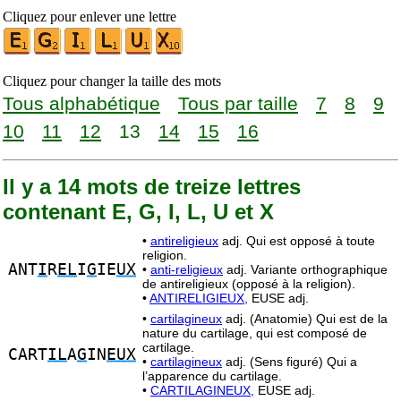
Cliquez pour enlever une lettre
Cliquez pour changer la taille des mots
Tous alphabétique
Tous par taille
7
8
9
10
11
12
13
14
15
16
Il y a 14 mots de treize lettres
contenant E, G, I, L, U et X
•
antireligieux
adj. Qui est opposé à toute
religion.
ANT
I
R
EL
I
G
IE
UX
•
anti-religieux
adj. Variante orthographique
de antireligieux (opposé à la religion).
•
ANTIRELIGIEUX,
EUSE adj.
•
cartilagineux
adj. (Anatomie) Qui est de la
nature du cartilage, qui est composé de
cartilage.
CART
IL
A
G
IN
EUX
•
cartilagineux
adj. (Sens figuré) Qui a
l’apparence du cartilage.
•
CARTILAGINEUX,
EUSE adj.