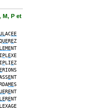
, M, P et
UL
AC
EE
Q
UE
R
E
Z
LEME
NT
I
P
L
E
XE
I
P
LI
E
Z
E
RIONS
ASS
E
NT
RDA
ME
S
UE
R
E
NT
LE
R
E
NT
L
E
XAG
E