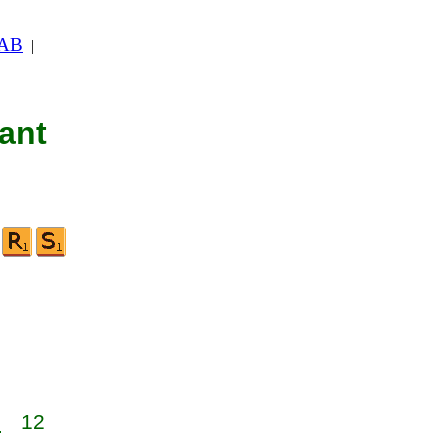
 AB
|
nant
1
12