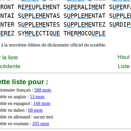
E
RONT R
EPEU
P
L
E
M
ENT S
UPE
RA
L
I
ME
NT S
UPE
RF
E
NTAI S
UP
P
LEME
NTAS S
UP
P
LEME
NTAT S
UP
P
LE
E
NTER S
UP
P
LEME
NTES S
UP
P
LEME
NTEZ S
U
RDI
P
B
E
R
E
Z SY
MPLE
CTIQ
UE
TH
E
R
M
OCO
UPLE
à la neuvième édition du dictionnaire officiel du scrabble.
Haut
la liste
écédente
Liste
tte liste pour :
ionnaire français :
588 mots
bble en anglais :
53 mots
bble en espagnol :
168 mots
ble en italien :
68 mots
bble en allemand : aucun mot
bble en roumain :
205 mots