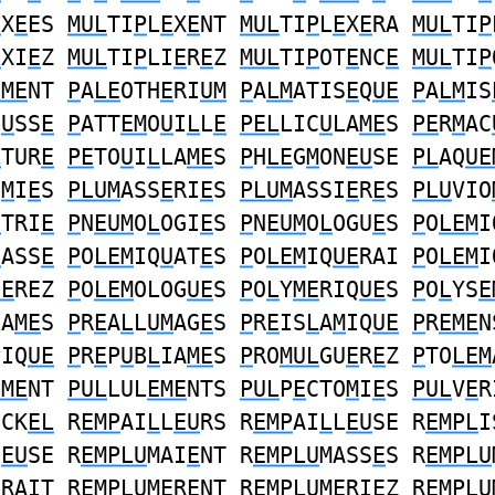
E
X
E
ES
MUL
TI
P
L
E
X
E
NT
MUL
TI
P
L
E
X
E
RA
MUL
TI
P
E
XI
E
Z
MUL
TI
P
LI
E
R
E
Z
MUL
TI
P
OT
E
NC
E
MUL
TI
P
EME
NT
P
A
LE
OTH
E
RI
UM
P
A
LM
ATIS
E
Q
UE
P
A
LM
IS
O
U
SS
E
P
ATT
EM
O
U
I
L
L
E
PEL
LIC
U
LA
ME
S
PE
R
M
AC
L
TUR
E
PE
TO
U
I
L
LA
ME
S
P
H
LE
G
M
ON
EU
SE
PL
AQ
UE
O
M
I
E
S
PLUM
ASS
E
RI
E
S
PLUM
ASSI
E
R
E
S
PLU
VIO
E
TRI
E
P
N
EUM
O
L
OGI
E
S
P
N
EUM
O
L
OGU
E
S
P
O
LEM
I
U
ASS
E
P
O
LEM
IQ
U
AT
E
S
P
O
LEM
IQ
UE
RAI
P
O
LEM
I
UE
REZ
P
O
LEM
OLOG
UE
S
P
O
L
Y
ME
RIQ
UE
S
P
O
L
YS
E
HA
ME
S
P
R
E
A
L
L
UM
AG
E
S
P
R
E
IS
L
A
M
IQ
UE
P
R
EME
N
PIQ
UE
P
R
E
P
U
B
L
IA
ME
S
P
RO
MUL
GU
E
R
E
Z
P
TO
LEM
EME
NT
PUL
LUL
EME
NTS
PUL
P
E
CTO
M
I
E
S
PUL
V
E
R
ICK
EL
R
EMP
AI
L
L
EU
RS R
EMP
AI
L
L
EU
SE R
EMPL
I
S
EU
SE R
EMPLU
MAI
E
NT R
EMPLU
MASS
E
S R
EMPLU
E
RAIT R
EMPLU
M
E
RENT R
EMPLU
M
E
RIEZ R
EMPLU