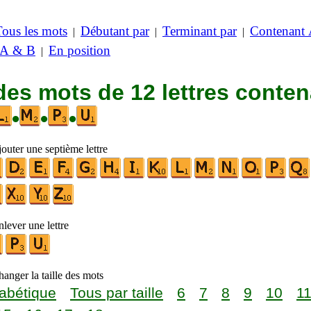
Tous les mots
Débutant par
Terminant par
Contenant
|
|
|
 A & B
En position
|
des mots de 12 lettres conte
•
•
•
outer une septième lettre
lever une lettre
anger la taille des mots
abétique
Tous par taille
6
7
8
9
10
1