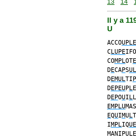
13
14
Il y a 1
U
ACCO
UPL
C
LUPE
IF
CO
MPL
OT
D
E
CA
P
S
U
D
EMUL
TI
D
EPEU
P
L
D
EP
O
U
I
L
EMPLU
MA
E
Q
U
I
M
U
L
I
MPL
IQ
U
M
ANI
PUL