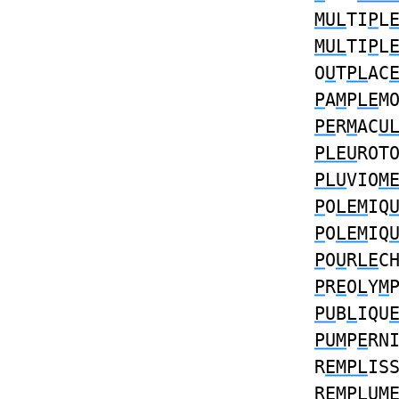
MUL
TI
P
L
MUL
TI
P
L
O
U
T
PL
AC
P
A
M
P
LE
M
PE
R
M
AC
U
PLEU
ROT
PLU
VIO
M
P
O
LEM
IQ
P
O
LEM
IQ
P
O
U
R
LE
C
P
R
E
O
L
Y
M
PU
B
L
IQU
PUM
P
E
RN
R
EMPL
IS
R
EMPLU
M