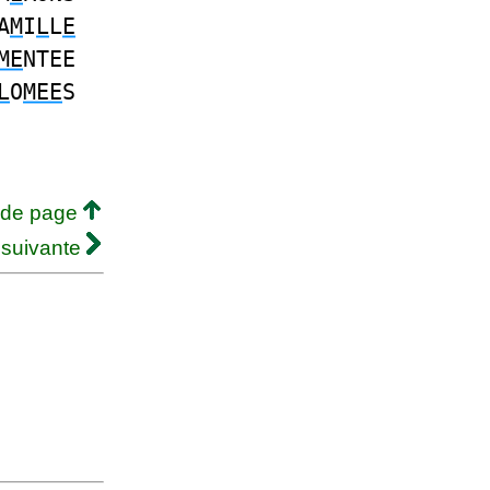
A
M
I
L
L
E
ME
NTEE
L
O
MEE
S
 de page
 suivante