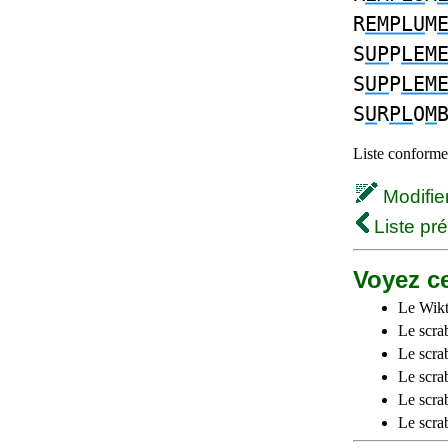
R
EMPLU
M
S
UP
P
LEM
S
UP
P
LEM
S
U
R
PL
O
M
Liste conforme 
Modifier 
Liste pr
Voyez ce
Le Wikt
Le scra
Le scra
Le scrab
Le scra
Le scra