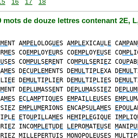
15
16
17
18
19 mots de douze lettres contenant 2E, L
EME
NT A
MPEL
OLOG
UE
S A
MPLE
XICA
U
L
E
CA
MP
AN
OR
ME
S CO
EMPL
OY
EU
RS CO
EMPL
OY
EU
SE CO
MPL
I
EU
S
E
S CO
MPUL
S
E
R
E
NT CO
MPUL
S
E
RI
E
Z CO
UP
AB
L
A
ME
S D
E
C
UPLEM
ENTS D
EMUL
TI
P
L
E
XA D
EMUL
T
P
LI
E
E D
EMUL
TI
P
LI
E
R D
EMUL
TI
P
LI
E
S D
EMUL
T
E
M
ENT D
EPLUM
ASS
E
NT D
EPLUM
ASSI
E
Z D
EPLUM
LA
ME
S
E
C
L
A
MP
TIQ
UE
S
EMP
AI
L
L
EU
SES
EMPLU
M
SSI
E
Z
EMPLU
M
E
RIONS
E
NCA
P
S
UL
A
ME
S
EP
O
UL
A
TI
P
L
E
E
TO
UP
I
L
LA
ME
S H
EM
I
PLE
GIQ
U
E I
MPL
IQ
E
RI
E
Z INCO
MPLE
T
U
D
E
LEP
RO
M
AT
EU
SE
M
ANI
PU
E
RI
E
Z
M
I
L
L
EPE
RT
U
IS
M
ONO
P
O
LEU
S
E
S
MUL
TI
P