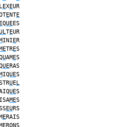
L
E
X
E
UR
OT
E
NT
E
E
Q
UE
ES
UL
T
E
UR
M
INI
E
R
ME
TR
E
S
Q
U
AM
E
S
Q
UE
RAS
M
IQ
UE
S
STR
U
E
L
AIQ
UE
S
ISA
ME
S
SS
EU
RS
M
E
RAIS
M
E
RONS