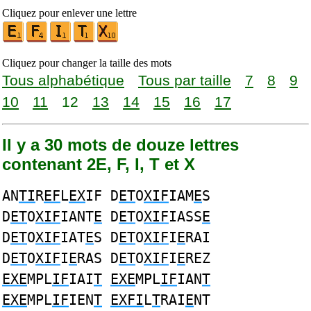
Cliquez pour enlever une lettre
Cliquez pour changer la taille des mots
Tous alphabétique
Tous par taille
7
8
9
10
11
12
13
14
15
16
17
Il y a 30 mots de douze lettres
contenant 2E, F, I, T et X
AN
TI
R
EF
L
EX
IF D
ET
O
XIF
IAM
E
S
D
ET
O
XIF
IANT
E
D
ET
O
XIF
IASS
E
D
ET
O
XIF
IAT
E
S D
ET
O
XIF
I
E
RAI
D
ET
O
XIF
I
E
RAS D
ET
O
XIF
I
E
REZ
EXE
MPL
IF
IAI
T
EXE
MPL
IF
IAN
T
EXE
MPL
IF
IEN
T
EXFI
L
T
RAI
E
NT