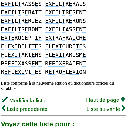
EXFI
L
T
RASS
E
S
EXFI
L
T
R
E
RAIS
EXFI
L
T
R
E
RAIT
EXFI
L
T
R
E
RENT
EXFI
L
T
R
E
RIEZ
EXFI
L
T
R
E
RONS
EXFI
L
T
R
E
RONT
EXF
OL
I
ASS
E
N
T
EXTE
ROCEPT
IF
EXT
RA
F
RA
I
CH
E
F
L
EXI
BILI
TE
S
F
L
EXI
CURI
TE
S
F
L
EXIT
ARI
E
NS
F
L
EXIT
ARISM
E
PR
EFIX
ASS
E
N
T
R
EFIXE
RAIEN
T
R
EF
L
EXI
VI
T
ES R
ET
RO
F
L
EXI
ON
Liste conforme à la neuvième édition du dictionnaire officiel du
scrabble.
Haut de page
Modifier la liste
Liste précédente
Liste suivante
Voyez cette liste pour :