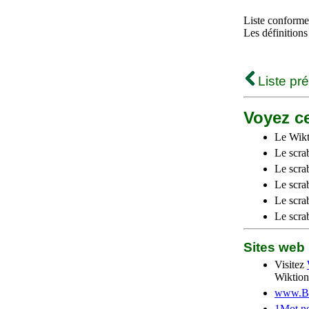
Liste conforme 
Les définitions
Liste pr
Voyez ce
Le Wikt
Le scra
Le scra
Le scrab
Le scra
Le scra
Sites we
Visitez
Wiktion
www.Be
1Mot.ne