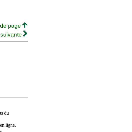
 de page
 suivante
ts du
en ligne.
c.