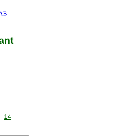
 AB
|
ant
14