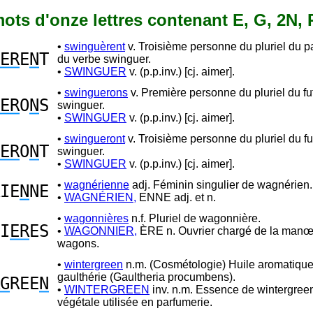
 mots d'onze lettres contenant E, G, 2N,
•
swinguèrent
v. Troisième personne du pluriel du 
ER
E
N
T
du verbe swinguer.
•
SWINGUER
v. (p.p.inv.) [cj. aimer].
•
swinguerons
v. Première personne du pluriel du fu
ER
O
N
S
swinguer.
•
SWINGUER
v. (p.p.inv.) [cj. aimer].
•
swingueront
v. Troisième personne du pluriel du fu
ER
O
N
T
swinguer.
•
SWINGUER
v. (p.p.inv.) [cj. aimer].
•
wagnérienne
adj. Féminin singulier de wagnérien.
IE
N
NE
•
WAGNÉRIEN,
ENNE adj. et n.
•
wagonnières
n.f. Pluriel de wagonnière.
I
ER
ES
•
WAGONNIER,
ÈRE n. Ouvrier chargé de la manœ
wagons.
•
wintergreen
n.m. (Cosmétologie) Huile aromatique 
gaulthérie (Gaultheria procumbens).
G
REE
N
•
WINTERGREEN
inv. n.m. Essence de wintergreen
végétale utilisée en parfumerie.