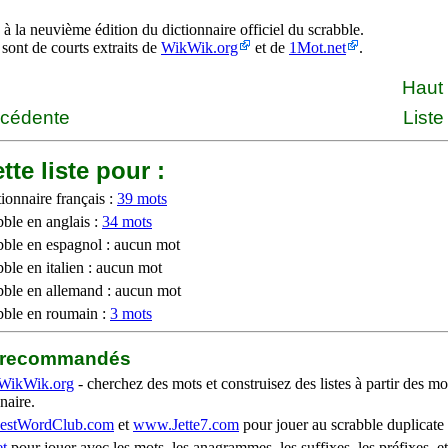
à la neuvième édition du dictionnaire officiel du scrabble.
 sont de courts extraits de
WikWik.org
et de
1Mot.net
.
Haut
écédente
Liste
tte liste pour :
ionnaire français :
39 mots
bble en anglais :
34 mots
bble en espagnol : aucun mot
ble en italien : aucun mot
bble en allemand : aucun mot
bble en roumain :
3 mots
b recommandés
WikWik.org
- cherchez des mots et construisez des listes à partir des mo
naire.
stWordClub.com
et
www.Jette7.com
pour jouer au scrabble duplicate 
t
pour jouer avec les mots, les anagrammes, les suffixes, les préfixes, et