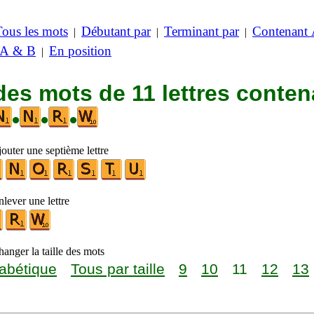
Tous les mots
Débutant par
Terminant par
Contenant
|
|
|
 A & B
En position
|
des mots de 11 lettres conten
•
•
•
outer une septième lettre
lever une lettre
anger la taille des mots
abétique
Tous par taille
9
10
11
12
13