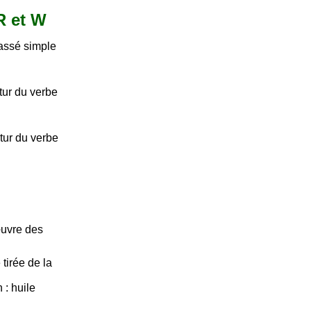
 R et W
passé simple
tur du verbe
tur du verbe
uvre des
tirée de la
 : huile