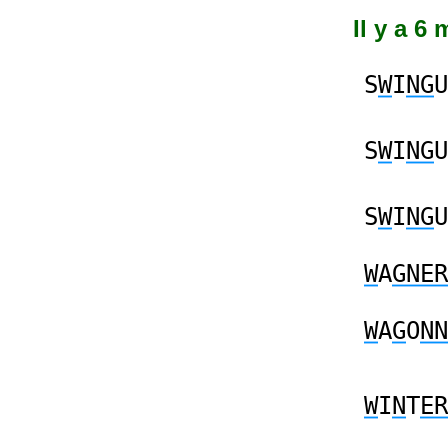
Il y a 6
S
W
I
NG
U
S
W
I
NG
U
S
W
I
NG
U
W
A
GNER
W
A
G
O
NN
W
I
N
T
ER