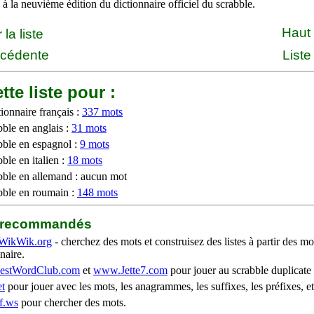
à la neuvième édition du dictionnaire officiel du scrabble.
Haut
la liste
écédente
Liste
tte liste pour :
ionnaire français :
337 mots
bble en anglais :
31 mots
bble en espagnol :
9 mots
ble en italien :
18 mots
bble en allemand : aucun mot
bble en roumain :
148 mots
b recommandés
WikWik.org
- cherchez des mots et construisez des listes à partir des mo
naire.
stWordClub.com
et
www.Jette7.com
pour jouer au scrabble duplicate 
t
pour jouer avec les mots, les anagrammes, les suffixes, les préfixes, et
f.ws
pour chercher des mots.