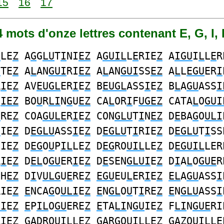
15
16
17
04 mots d'onze lettres contenant E, G, I, 
L
LE
Z
A
G
G
LU
T
I
NI
EZ
A
GUIL
L
E
RIE
Z
A
IGU
I
L
L
E
R
E
TE
Z
A
L
AN
GUI
RI
EZ
A
L
AN
GUI
SS
EZ
A
L
L
EGU
ER
I
R
I
E
Z
AV
EUGL
ER
I
E
Z
B
EUGL
ASS
I
E
Z
B
L
A
GU
ASS
I
S
IEZ
BO
U
R
LI
N
G
U
EZ
CA
L
OR
I
F
UGEZ
CATA
L
O
GUI
E
RE
Z
COA
GULE
R
I
E
Z
CON
GLU
T
I
N
EZ
D
E
BA
G
O
ULI
U
IE
Z
D
EGLU
ASS
I
E
Z
D
EGLU
T
I
RIE
Z
D
EGLU
T
I
SS
NIE
Z
D
EG
O
U
P
IL
LE
Z
D
EG
RO
UIL
LE
Z
D
EGUIL
LER
R
I
E
Z
D
EL
O
GU
ER
I
E
Z
D
E
SEN
GLUI
E
Z
D
I
A
L
O
GUE
R
CH
EZ
D
I
V
ULG
U
E
RE
Z
EGU
EU
L
ER
I
E
Z
EL
A
GU
ASS
I
RIE
Z
E
NCA
G
O
ULI
E
Z
E
N
GL
O
U
T
I
RE
Z
E
N
GLU
ASS
I
LI
E
Z
E
P
IL
O
GU
ERE
Z
E
TA
LI
N
GU
IE
Z
F
LI
N
GUE
RI
R
I
E
Z
G
ADRO
UIL
L
EZ
G
ARGO
UIL
L
EZ
G
A
Z
O
UIL
L
E