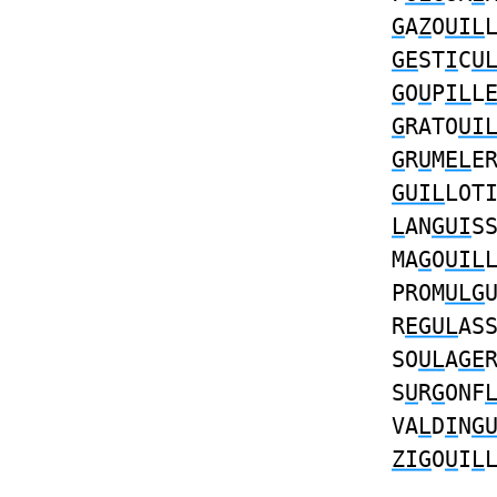
G
A
Z
O
UIL
GE
ST
I
C
U
G
O
U
P
IL
L
G
RATO
UI
G
R
U
M
EL
E
GUIL
LOT
L
AN
GUI
S
MA
G
O
UIL
PROM
ULG
R
EGUL
AS
SO
UL
A
GE
S
U
R
G
ONF
VA
L
D
I
N
G
ZIG
O
U
I
L