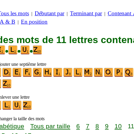
Tous les mots
Débutant par
Terminant par
Contenant
|
|
|
 A & B
En position
|
des mots de 11 lettres conten
•
•
•
outer une septième lettre
lever une lettre
anger la taille des mots
abétique
Tous par taille
6
7
8
9
10
1