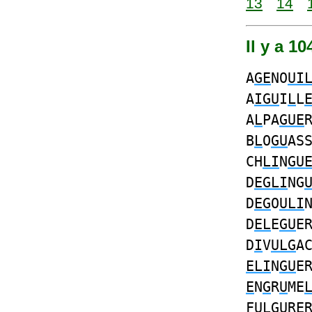
13
14
Il y a 1
A
GE
NO
UI
A
IGU
I
L
L
A
L
PA
GUE
B
L
O
GU
AS
CH
LI
N
GU
D
EGLI
NG
D
EG
O
ULI
D
EL
E
GU
E
D
I
V
ULG
A
ELI
N
GU
E
E
N
G
R
U
ME
F
ULG
UR
E