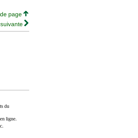
 de page
 suivante
ts du
en ligne.
c.