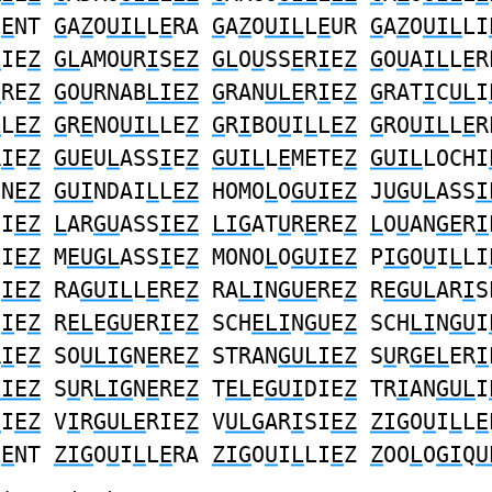
L
E
NT
G
A
Z
O
UIL
L
E
RA
G
A
Z
O
UIL
L
E
UR
G
A
Z
O
UIL
LI
L
IE
Z
GL
AMO
U
R
I
S
EZ
GL
O
U
SS
E
R
I
E
Z
G
O
U
A
IL
L
E
R
E
RE
Z
G
O
U
RNAB
LIEZ
G
RAN
ULE
R
I
E
Z
G
RAT
I
C
UL
I
L
L
EZ
G
R
E
NO
UIL
LE
Z
G
R
I
BO
U
I
L
L
EZ
G
RO
UIL
L
E
R
R
I
E
Z
GUE
U
L
ASS
I
E
Z
GUIL
L
E
METE
Z
GUIL
LOCHI
IN
EZ
GUI
NDAI
L
L
EZ
HOMO
L
O
GUIEZ
J
UG
U
L
ASS
I
SI
EZ
L
AR
GU
ASS
IEZ
LIG
AT
U
R
E
RE
Z
L
O
U
AN
GE
R
I
LI
EZ
M
EUGL
ASS
I
E
Z
MONO
L
O
GUIEZ
P
IG
O
U
I
L
LI
U
IEZ
RA
GUIL
L
E
RE
Z
RA
LI
N
GUE
RE
Z
R
EGUL
AR
I
S
S
I
E
Z
R
EL
E
GU
ER
I
E
Z
SCH
ELI
N
GU
E
Z
SCH
LI
N
GU
I
R
I
E
Z
SO
ULIG
N
E
RE
Z
STRAN
GULIEZ
S
U
R
GEL
ER
I
LIEZ
S
U
R
LIG
N
E
RE
Z
T
EL
E
GUI
DIE
Z
TR
I
AN
GUL
I
U
I
EZ
V
I
R
GULE
RIE
Z
V
ULG
AR
I
SI
EZ
ZIG
O
U
I
L
L
E
L
E
NT
ZIG
O
U
I
L
L
E
RA
ZIG
O
U
I
L
LI
E
Z
Z
OO
L
O
GI
Q
U