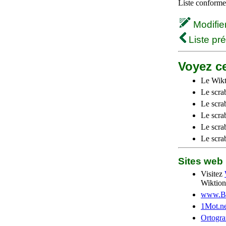
Liste conforme 
Modifier 
Liste pr
Voyez ce
Le Wikt
Le scra
Le scra
Le scrab
Le scra
Le scra
Sites we
Visitez
Wiktion
www.Be
1Mot.ne
Ortogra