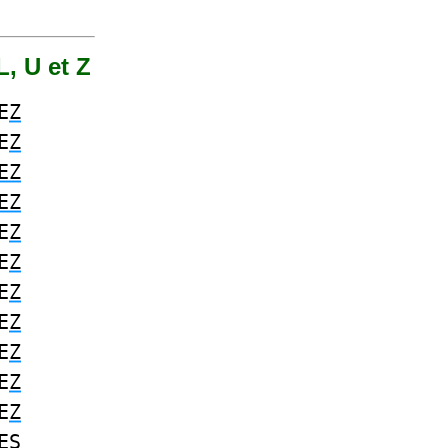
L, U et Z
E
Z
E
Z
EZ
EZ
E
Z
E
Z
E
Z
E
Z
E
Z
E
Z
E
Z
ES