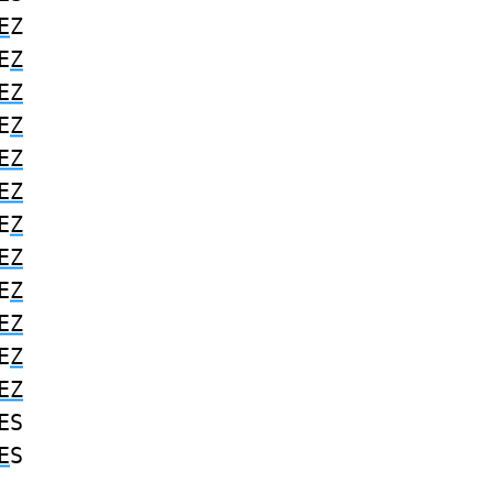
E
Z
E
Z
EZ
E
Z
EZ
EZ
E
Z
EZ
E
Z
EZ
E
Z
EZ
ES
E
S