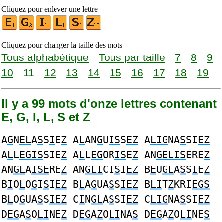
Cliquez pour enlever une lettre
Cliquez pour changer la taille des mots
Tous alphabétique
Tous par taille
7
8
9
10
11
12
13
14
15
16
17
18
19
Il y a 99 mots d'onze lettres contenant
E, G, I, L, S et Z
A
G
N
EL
A
S
S
I
E
Z
A
L
AN
G
U
IS
S
EZ
A
LIG
NA
S
SI
EZ
A
L
L
EGIS
SIE
Z
A
L
L
EG
OR
IS
E
Z
AN
GELIS
ERE
Z
AN
GL
A
ISE
RE
Z
AN
GLI
CI
S
I
EZ
B
E
U
GL
A
S
S
I
E
Z
B
I
O
L
O
G
I
S
I
EZ
B
L
A
G
UA
S
S
IEZ
B
LI
T
Z
KRI
EGS
B
L
O
G
UA
S
S
IEZ
C
I
N
GL
A
S
SI
EZ
C
LIG
NA
S
SI
EZ
D
EG
A
S
O
LI
NE
Z
D
EG
A
Z
O
LI
NA
S
D
EG
A
Z
O
LI
NE
S