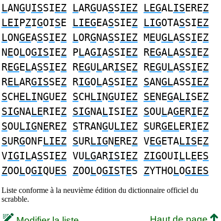
L
AN
G
U
IS
SI
EZ
L
AR
G
UA
S
S
IEZ
LEG
AL
IS
ERE
Z
LEI
P
Z
I
G
OI
S
E
LIEG
EA
S
SIE
Z
LIG
OTA
S
SI
EZ
L
ON
GE
A
S
S
I
E
Z
L
OR
G
NA
S
S
IEZ
M
E
U
GL
A
S
S
I
E
Z
N
E
O
L
O
GIS
IE
Z
P
L
A
GI
A
S
SI
EZ
R
EG
A
L
A
S
S
I
E
Z
R
EG
E
L
A
S
S
I
E
Z
R
EG
U
L
AR
IS
E
Z
R
EG
U
L
A
S
S
I
E
Z
R
EL
AR
GIS
SE
Z
R
IG
O
L
A
S
SI
EZ
S
AN
GL
ASS
IEZ
S
CH
ELI
N
G
UE
Z
S
CH
LI
N
G
UI
EZ
SE
NE
G
A
LI
SE
Z
SIG
NA
LE
RIE
Z
SIG
NA
L
ISI
EZ
S
OU
L
A
GE
R
I
E
Z
S
OU
LIG
N
E
RE
Z
S
TRAN
G
U
LIEZ
S
UR
GEL
ER
I
E
Z
S
UR
G
ONF
LIEZ
S
UR
LIG
N
E
RE
Z
V
EG
ETA
LIS
E
Z
V
IG
I
L
A
S
SI
EZ
VU
LG
AR
IS
I
EZ
ZIG
OUI
L
L
E
E
S
Z
OO
L
O
GI
QU
ES
Z
OO
L
O
GIS
T
E
S
Z
YTHO
L
O
GIES
Liste conforme à la neuvième édition du dictionnaire officiel du
scrabble.
Haut de page
Modifier la liste