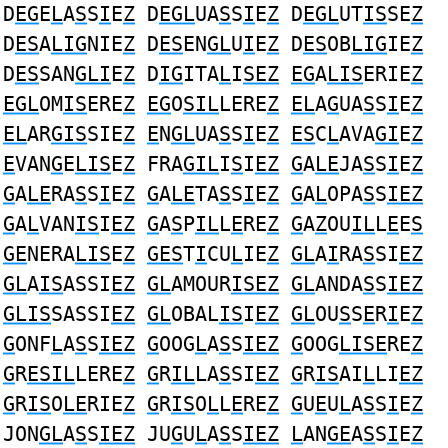
D
EG
E
L
A
S
S
I
E
Z
D
EGL
UA
S
S
I
E
Z
D
EGL
UT
IS
SE
Z
D
ES
A
LIG
NIE
Z
D
ES
EN
GL
U
I
E
Z
D
ES
OB
LIG
IE
Z
D
ES
SAN
GLI
E
Z
D
IG
ITA
L
I
SEZ
EG
A
LIS
ERIE
Z
EGL
OM
IS
ERE
Z
EG
O
SIL
LERE
Z
EL
A
G
UA
S
S
I
E
Z
EL
AR
GIS
SIE
Z
E
N
GL
UA
S
S
I
E
Z
ES
C
L
AVA
GI
E
Z
E
VAN
G
E
LIS
E
Z
FRA
GIL
I
S
I
EZ
G
A
LE
JA
S
S
I
E
Z
G
A
LE
RA
S
S
I
E
Z
G
A
LE
TA
S
S
I
E
Z
G
A
L
OPA
S
S
IEZ
G
A
L
VAN
IS
I
EZ
G
A
S
P
IL
L
E
RE
Z
G
A
Z
OU
IL
L
E
E
S
GE
NERA
LIS
E
Z
GES
T
I
CU
L
IE
Z
GL
A
I
RA
S
SI
EZ
GL
A
IS
ASSI
EZ
GL
AMOUR
ISEZ
GL
ANDA
S
S
IEZ
GLIS
SASSI
EZ
GL
OBAL
IS
I
EZ
GL
OU
S
S
E
R
I
E
Z
G
ONF
L
A
S
S
IEZ
G
OOG
L
A
S
S
IEZ
G
OOG
LISE
RE
Z
G
R
ESIL
LERE
Z
G
R
IL
LA
S
SI
EZ
G
R
IS
AI
L
LI
EZ
G
R
IS
O
LE
RIE
Z
G
R
IS
O
L
L
E
RE
Z
G
U
E
U
L
A
S
S
I
E
Z
JON
GL
A
S
S
IEZ
JU
G
U
L
A
S
S
IEZ
L
AN
GE
A
S
S
I
E
Z