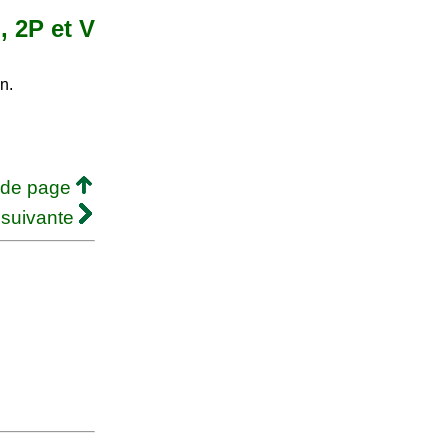
, 2P et V
n.
 de page
 suivante