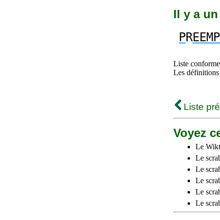
Il y a u
P
R
EEMP
Liste conforme 
Les définitions
Liste pr
Voyez ce
Le Wikt
Le scra
Le scra
Le scrab
Le scra
Le scra