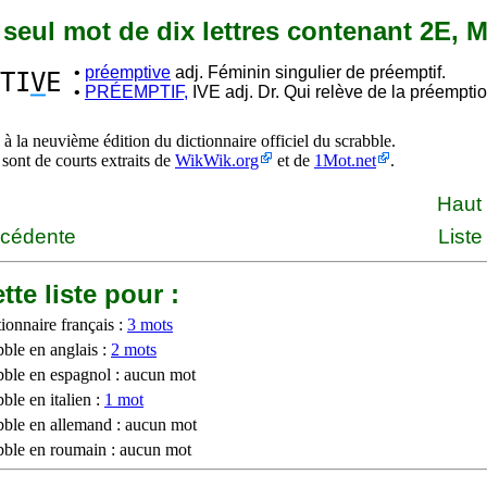
n seul mot de dix lettres contenant 2E, M
•
préemptive
adj. Féminin singulier de préemptif.
TI
V
E
•
PRÉEMPTIF,
IVE adj. Dr. Qui relève de la préemptio
à la neuvième édition du dictionnaire officiel du scrabble.
 sont de courts extraits de
WikWik.org
et de
1Mot.net
.
Haut
écédente
Liste
tte liste pour :
ionnaire français :
3 mots
bble en anglais :
2 mots
bble en espagnol : aucun mot
ble en italien :
1 mot
bble en allemand : aucun mot
bble en roumain : aucun mot