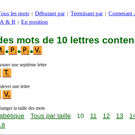
Tous les mots
Débutant par
Terminant par
Contenant
|
|
|
 A & B
En position
|
des mots de 10 lettres conte
•
•
•
outer une septième lettre
lever une lettre
anger la taille des mots
abétique
Tous par taille
10
11
12
13
1
18