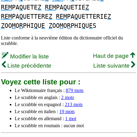
REM
PA
Q
UETE
Z
REM
PA
Q
UETIE
Z
REM
PA
Q
UETTERE
Z
REM
PA
Q
UETTERIE
Z
Z
OO
M
O
R
PHI
Q
U
E
Z
OO
M
O
R
PHI
Q
U
E
S
Liste conforme à la neuvième édition du dictionnaire officiel du
scrabble.
Haut de page
Modifier la liste
Liste précédente
Liste suivante
Voyez cette liste pour :
Le Wiktionnaire français :
879 mots
Le scrabble en anglais :
2 mots
Le scrabble en espagnol :
213 mots
Le scrabble en italien :
19 mots
Le scrabble en allemand :
1 mot
Le scrabble en roumain : aucun mot