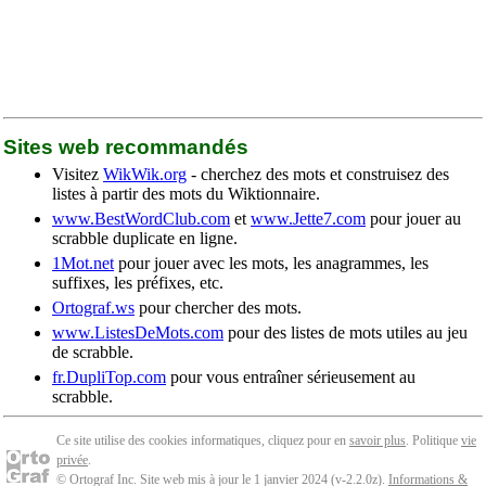
Sites web recommandés
Visitez
WikWik.org
- cherchez des mots et construisez des
listes à partir des mots du Wiktionnaire.
www.BestWordClub.com
et
www.Jette7.com
pour jouer au
scrabble duplicate en ligne.
1Mot.net
pour jouer avec les mots, les anagrammes, les
suffixes, les préfixes, etc.
Ortograf.ws
pour chercher des mots.
www.ListesDeMots.com
pour des listes de mots utiles au jeu
de scrabble.
fr.DupliTop.com
pour vous entraîner sérieusement au
scrabble.
Ce site utilise des cookies informatiques, cliquez pour en
savoir plus
. Politique
vie
privée
.
© Ortograf Inc. Site web mis à jour le 1 janvier 2024 (v-2.2.0
z
).
Informations &