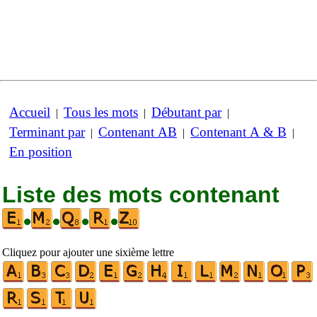
Accueil
Tous les mots
Débutant par
|
|
|
Terminant par
Contenant AB
Contenant A & B
|
|
|
En position
Liste des mots contenant
•
•
•
•
Cliquez pour ajouter une sixième lettre