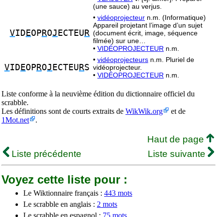
(une sauce) au verjus.
•
vidéoprojecteur
n.m. (Informatique)
Appareil projetant l’image d’un sujet
V
ID
E
OP
R
O
J
ECTEU
R
(document écrit, image, séquence
filmée) sur une…
•
VIDÉOPROJECTEUR
n.m.
•
vidéoprojecteurs
n.m. Pluriel de
V
ID
E
OP
R
O
J
ECTEU
R
S
vidéoprojecteur.
•
VIDÉOPROJECTEUR
n.m.
Liste conforme à la neuvième édition du dictionnaire officiel du
scrabble.
Les définitions sont de courts extraits de
WikWik.org
et de
1Mot.net
.
Haut de page
Liste précédente
Liste suivante
Voyez cette liste pour :
Le Wiktionnaire français :
443 mots
Le scrabble en anglais :
2 mots
Le scrabble en espagnol :
75 mots