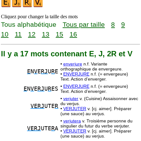
Cliquez pour changer la taille des mots
Tous alphabétique
Tous par taille
8
9
10
11
12
13
15
16
Il y a 17 mots contenant E, J, 2R et V
•
enverjure
n.f. Variante
orthographique de envergeure.
E
N
V
E
RJ
U
R
E
•
ENVERJURE
n.f. (= envergeure)
Text. Action d’enverger.
•
ENVERJURE
n.f. (= envergeure)
E
N
V
E
RJ
U
R
ES
Text. Action d’enverger.
•
verjuter
v. (Cuisine) Assaisonner avec
du verjus.
VERJ
UTE
R
•
VERJUTER
v. [cj. aimer]. Préparer
(une sauce) au verjus.
•
verjutera
v. Troisième personne du
singulier du futur du verbe verjuter.
VERJ
UTE
R
A
•
VERJUTER
v. [cj. aimer]. Préparer
(une sauce) au verjus.