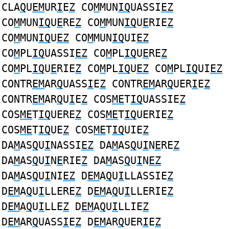
CLA
Q
U
EM
UR
I
E
Z
CO
M
MUN
IQ
UASSI
EZ
CO
M
MUN
IQ
U
E
RE
Z
CO
M
MUN
IQ
U
E
RIE
Z
CO
M
MUN
IQ
U
EZ
CO
M
MUN
IQ
UI
EZ
CO
M
PL
IQ
UASSI
EZ
CO
M
PL
IQ
U
E
RE
Z
CO
M
PL
IQ
U
E
RIE
Z
CO
M
PL
IQ
U
EZ
CO
M
PL
IQ
UI
EZ
CONTR
EM
AR
Q
UASS
I
E
Z
CONTR
EM
AR
Q
UER
I
E
Z
CONTR
EM
AR
Q
U
I
E
Z
COS
ME
T
IQ
UASSIE
Z
COS
ME
T
IQ
UERE
Z
COS
ME
T
IQ
UERIE
Z
COS
ME
T
IQ
UE
Z
COS
ME
T
IQ
UIE
Z
DA
M
AS
Q
U
I
NASSI
EZ
DA
M
AS
Q
U
I
N
E
RE
Z
DA
M
AS
Q
U
I
N
E
RIE
Z
DA
M
AS
Q
U
I
N
EZ
DA
M
AS
Q
U
I
NI
EZ
D
EM
A
Q
U
I
LLASSIE
Z
D
EM
A
Q
U
I
LLERE
Z
D
EM
A
Q
U
I
LLERIE
Z
D
EM
A
Q
U
I
LLE
Z
D
EM
A
Q
U
I
LLIE
Z
D
EM
AR
Q
UASS
I
E
Z
D
EM
AR
Q
UER
I
E
Z