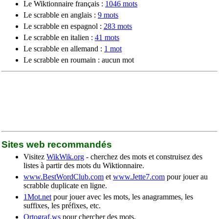
Le Wiktionnaire français :
1046 mots
Le scrabble en anglais :
9 mots
Le scrabble en espagnol :
283 mots
Le scrabble en italien :
41 mots
Le scrabble en allemand :
1 mot
Le scrabble en roumain : aucun mot
Sites web recommandés
Visitez
WikWik.org
- cherchez des mots et construisez des
listes à partir des mots du Wiktionnaire.
www.BestWordClub.com
et
www.Jette7.com
pour jouer au
scrabble duplicate en ligne.
1Mot.net
pour jouer avec les mots, les anagrammes, les
suffixes, les préfixes, etc.
Ortograf.ws
pour chercher des mots.