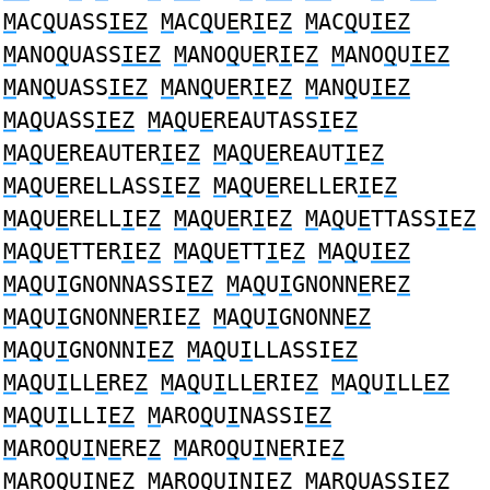
M
AC
Q
UASS
IEZ
M
AC
Q
U
E
R
I
E
Z
M
AC
Q
U
IEZ
M
ANO
Q
UASS
IEZ
M
ANO
Q
U
E
R
I
E
Z
M
ANO
Q
U
IEZ
M
AN
Q
UASS
IEZ
M
AN
Q
U
E
R
I
E
Z
M
AN
Q
U
IEZ
M
A
Q
UASS
IEZ
M
A
Q
U
E
REAUTASS
I
E
Z
M
A
Q
U
E
REAUTER
I
E
Z
M
A
Q
U
E
REAUT
I
E
Z
M
A
Q
U
E
RELLASS
I
E
Z
M
A
Q
U
E
RELLER
I
E
Z
M
A
Q
U
E
RELL
I
E
Z
M
A
Q
U
E
R
I
E
Z
M
A
Q
U
E
TTASS
I
E
Z
M
A
Q
U
E
TTER
I
E
Z
M
A
Q
U
E
TT
I
E
Z
M
A
Q
U
IEZ
M
A
Q
U
I
GNONNASSI
EZ
M
A
Q
U
I
GNONN
E
RE
Z
M
A
Q
U
I
GNONN
E
RIE
Z
M
A
Q
U
I
GNONN
EZ
M
A
Q
U
I
GNONNI
EZ
M
A
Q
U
I
LLASSI
EZ
M
A
Q
U
I
LL
E
RE
Z
M
A
Q
U
I
LL
E
RIE
Z
M
A
Q
U
I
LL
EZ
M
A
Q
U
I
LLI
EZ
M
ARO
Q
U
I
NASSI
EZ
M
ARO
Q
U
I
N
E
RE
Z
M
ARO
Q
U
I
N
E
RIE
Z
M
ARO
Q
U
I
N
EZ
M
ARO
Q
U
I
NI
EZ
M
AR
Q
UASS
IEZ