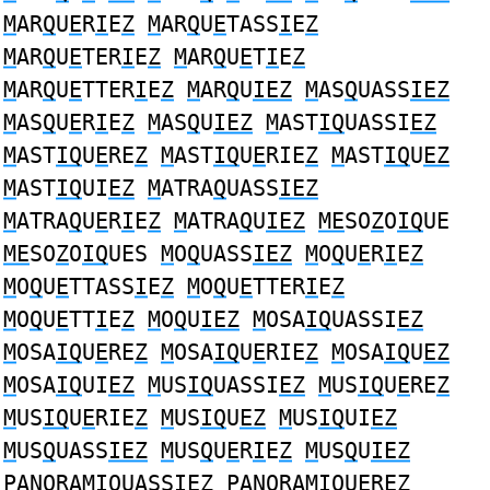
M
AR
Q
U
E
R
I
E
Z
M
AR
Q
U
E
TASS
I
E
Z
M
AR
Q
U
E
TER
I
E
Z
M
AR
Q
U
E
T
I
E
Z
M
AR
Q
U
E
TTER
I
E
Z
M
AR
Q
U
IEZ
M
AS
Q
UASS
IEZ
M
AS
Q
U
E
R
I
E
Z
M
AS
Q
U
IEZ
M
AST
IQ
UASSI
EZ
M
AST
IQ
U
E
RE
Z
M
AST
IQ
U
E
RIE
Z
M
AST
IQ
U
EZ
M
AST
IQ
UI
EZ
M
ATRA
Q
UASS
IEZ
M
ATRA
Q
U
E
R
I
E
Z
M
ATRA
Q
U
IEZ
ME
SO
Z
O
IQ
UE
ME
SO
Z
O
IQ
UES
M
O
Q
UASS
IEZ
M
O
Q
U
E
R
I
E
Z
M
O
Q
U
E
TTASS
I
E
Z
M
O
Q
U
E
TTER
I
E
Z
M
O
Q
U
E
TT
I
E
Z
M
O
Q
U
IEZ
M
OSA
IQ
UASSI
EZ
M
OSA
IQ
U
E
RE
Z
M
OSA
IQ
U
E
RIE
Z
M
OSA
IQ
U
EZ
M
OSA
IQ
UI
EZ
M
US
IQ
UASSI
EZ
M
US
IQ
U
E
RE
Z
M
US
IQ
U
E
RIE
Z
M
US
IQ
U
EZ
M
US
IQ
UI
EZ
M
US
Q
UASS
IEZ
M
US
Q
U
E
R
I
E
Z
M
US
Q
U
IEZ
PANORA
MIQ
UASSI
EZ
PANORA
MIQ
U
E
RE
Z