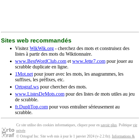
Sites web recommandés
Visitez
WikWik.org
- cherchez des mots et construisez des
listes à partir des mots du Wiktionnaire.
www.BestWordClub.com
et
www.Jette7.com
pour jouer au
scrabble duplicate en ligne.
1Mot.net
pour jouer avec les mots, les anagrammes, les
suffixes, les préfixes, etc.
Ortograf.ws
pour chercher des mots.
www.ListesDeMots.com
pour des listes de mots utiles au jeu
de scrabble.
fr.DupliTop.com
pour vous entraîner sérieusement au
scrabble.
Ce site utilise des cookies informatiques, cliquez pour en
savoir plus
. Politique
vie
privée
.
© Ortograf Inc. Site web mis à jour le 1 janvier 2024 (v-2.2.0
z
).
Informations &