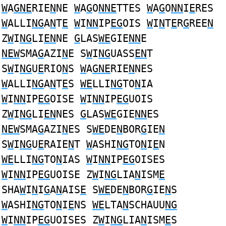
W
A
GNE
RIE
N
NE
W
A
G
O
NNE
TTES
W
A
G
O
NN
I
E
RES
W
ALLI
NG
A
N
T
E
W
I
NN
IP
EG
OIS
W
I
N
T
E
R
G
REE
N
Z
W
I
NG
LI
EN
NE
G
LAS
WE
GIE
NN
E
NEW
SMA
G
AZI
N
E S
W
I
NG
UASS
EN
T
S
W
I
NG
U
E
RIO
N
S
W
A
GNE
RIE
N
NES
W
ALLI
NG
A
N
T
E
S
WE
LLI
NG
TO
N
IA
W
I
NN
IP
EG
OISE
W
I
NN
IP
EG
UOIS
Z
W
I
NG
LI
EN
NES
G
LAS
WE
GIE
NN
ES
NEW
SMA
G
AZI
N
ES S
WE
DE
N
BOR
G
IE
N
S
W
I
NG
U
E
RAIE
N
T
W
ASHI
NG
TO
N
I
E
N
WE
LLI
NG
TO
N
IAS
W
I
NN
IP
EG
OISES
W
I
NN
IP
EG
UOISE Z
W
I
NG
LIA
N
ISM
E
SHA
W
I
N
I
G
A
N
AIS
E
S
WE
DE
N
BOR
G
IE
N
S
W
ASHI
NG
TO
N
I
E
NS
WE
LTA
N
SCHAUU
NG
W
I
NN
IP
EG
UOISES Z
W
I
NG
LIA
N
ISM
E
S