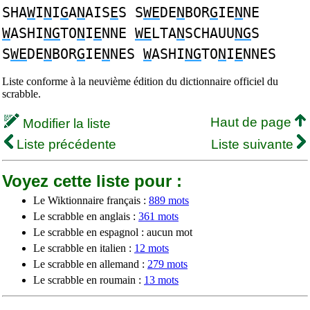
SHA
W
I
N
I
G
A
N
AIS
E
S S
WE
DE
N
BOR
G
IE
N
NE
W
ASHI
NG
TO
N
I
E
NNE
WE
LTA
N
SCHAUU
NG
S
S
WE
DE
N
BOR
G
IE
N
NES
W
ASHI
NG
TO
N
I
E
NNES
Liste conforme à la neuvième édition du dictionnaire officiel du
scrabble.
Haut de page
Modifier la liste
Liste précédente
Liste suivante
Voyez cette liste pour :
Le Wiktionnaire français :
889 mots
Le scrabble en anglais :
361 mots
Le scrabble en espagnol : aucun mot
Le scrabble en italien :
12 mots
Le scrabble en allemand :
279 mots
Le scrabble en roumain :
13 mots