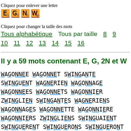
Cliquez pour enlever une lettre
Cliquez pour changer la taille des mots
Tous alphabétique
Tous par taille
8
9
10
11
12
13
14
15
16
Il y a 59 mots contenant E, G, 2N et W
W
A
G
O
NNE
E
W
A
G
O
NNE
T S
W
I
NG
A
N
T
E
S
W
I
NG
U
EN
T
W
A
GNE
RIE
N
W
A
G
O
NN
AG
E
W
A
G
O
NNE
ES
W
A
G
O
NNE
TS
W
A
G
O
NN
I
E
R
Z
W
I
NG
LI
EN
S
W
I
NG
A
N
T
E
S
W
A
GNE
RIE
N
S
W
A
G
O
NN
AG
E
S
W
A
G
O
NNE
TTE
W
A
G
O
NN
I
E
RE
W
A
G
O
NN
I
E
RS Z
W
I
NG
LI
EN
S S
W
I
NG
UAI
EN
T
S
W
I
NG
U
E
RE
N
T S
W
I
NG
U
E
RO
N
S S
W
I
NG
U
E
RO
N
T