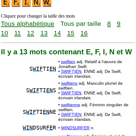
Cliquez pour changer la taille des mots
Tous alphabétique
Tous par taille
8
9
10
11
12
13
14
15
16
Il y a 13 mots contenant E, F, I, N et W
•
swiftien
adj. Relatif à l’œuvre de
Jonathan Swift.
S
WIF
TI
EN
•
SWIFTIEN,
ENNE adj. De Swift,
écrivain irlandais.
•
swiftiens
adj. Masculin pluriel de
swiftien.
S
WIF
TI
EN
S
•
SWIFTIEN,
ENNE adj. De Swift,
écrivain irlandais.
•
swiftienne
adj. Féminin singulier de
swiftien.
S
WIF
TI
EN
NE
•
SWIFTIEN,
ENNE adj. De Swift,
écrivain irlandais.
WIN
DSUR
FE
R
•
WINDSURFER
n.