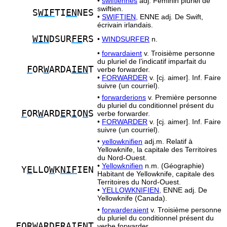
•
swiftiennes
adj. Féminin pluriel de
swiftien.
S
WIF
TI
EN
NES
•
SWIFTIEN,
ENNE adj. De Swift,
écrivain irlandais.
WIN
DSUR
FE
RS
•
WINDSURFER
n.
•
forwardaient
v. Troisième personne
du pluriel de l’indicatif imparfait du
F
OR
W
ARDA
IEN
T
verbe forwarder.
•
FORWARDER
v. [cj. aimer]. Inf. Faire
suivre (un courriel).
•
forwarderions
v. Première personne
du pluriel du conditionnel présent du
F
OR
W
ARD
E
R
I
O
N
S
verbe forwarder.
•
FORWARDER
v. [cj. aimer]. Inf. Faire
suivre (un courriel).
•
yellowknifien
adj.m. Relatif à
Yellowknife, la capitale des Territoires
du Nord-Ouest.
•
Yellowknifien
n.m. (Géographie)
Y
E
LLO
W
K
NIF
IEN
Habitant de Yellowknife, capitale des
Territoires du Nord-Ouest.
•
YELLOWKNIFIEN,
ENNE adj. De
Yellowknife (Canada).
•
forwarderaient
v. Troisième personne
du pluriel du conditionnel présent du
F
OR
W
ARD
E
RA
I
E
N
T
verbe forwarder.