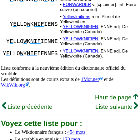
•
FORWARDER
v. [cj. aimer]. Inf. Faire
suivre (un courriel).
•
Yellowknifiens
n.m. Pluriel de
Yellowknifien.
Y
E
LLO
W
K
NIF
IENS
•
YELLOWKNIFIEN,
ENNE adj. De
Yellowknife (Canada).
•
YELLOWKNIFIEN,
ENNE adj. De
Y
E
LLO
W
K
NIF
IENNE
Yellowknife (Canada).
•
YELLOWKNIFIEN,
ENNE adj. De
Y
E
LLO
W
K
NIF
IENNES
Yellowknife (Canada).
Liste conforme à la neuvième édition du dictionnaire officiel du
scrabble.
Les définitions sont de courts extraits de
1Mot.net
et de
WikWik.org
.
Haut de page
Liste précédente
Liste suivante
Voyez cette liste pour :
Le Wiktionnaire français :
454 mots
Le scrabble en anglais :
173 mots