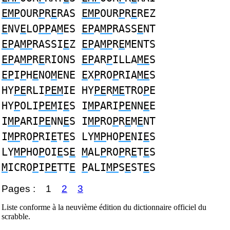
EMP
OUR
P
R
E
RAS
EMP
OUR
P
R
E
REZ
E
NV
E
LO
PP
A
M
ES
EP
A
MP
RASS
E
NT
EP
A
MP
RASSI
E
Z
EP
A
MP
R
E
MENTS
EP
A
MP
R
E
RIONS
EP
AR
P
ILLA
ME
S
EP
I
P
H
E
NO
M
ENE
E
X
P
RO
P
RIA
ME
S
HY
PE
RLI
PEM
IE HY
PE
R
ME
TRO
P
E
HY
P
OLI
PEM
I
E
S I
MP
ARI
PE
NN
E
E
I
MP
ARI
PE
NN
E
S I
MP
RO
P
R
E
M
E
NT
I
MP
RO
P
RI
E
T
E
S LY
MP
HO
PE
NI
E
S
LY
MP
HO
P
OI
E
S
E
M
AL
P
RO
P
R
E
T
E
S
M
ICRO
P
I
PE
TT
E
P
ALI
MP
S
E
ST
E
S
Pages :
1
2
3
Liste conforme à la neuvième édition du dictionnaire officiel du
scrabble.