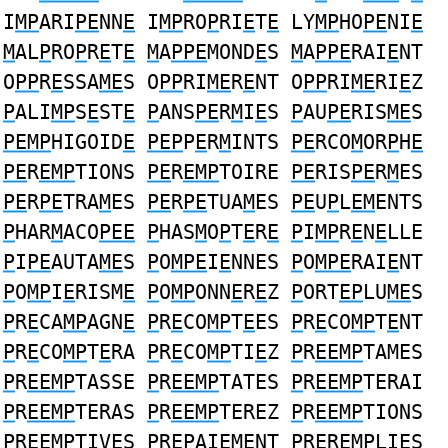
I
MP
ARI
PE
NN
E
I
MP
RO
P
RI
E
T
E
LY
MP
HO
PE
NI
E
M
AL
P
RO
P
R
E
T
E
M
A
PPE
MOND
E
S
M
A
PPE
RAI
E
NT
O
PP
R
E
SSA
ME
S O
PP
RI
ME
R
E
NT O
PP
RI
ME
RI
E
Z
P
ALI
MP
S
E
ST
E
P
ANS
PE
R
M
I
E
S
P
AU
PE
RIS
ME
S
PEMP
HIGOID
E
PEP
P
E
R
M
INTS
PE
RCO
M
OR
P
H
E
PE
R
EMP
TIONS
PE
R
EMP
TOIRE
PE
RIS
PE
R
M
ES
PE
R
PE
TRA
M
ES
PE
R
PE
TUA
M
ES
PE
U
P
L
EM
ENTS
P
HAR
M
ACO
PEE
P
HAS
M
O
P
T
E
R
E
P
I
MP
R
E
N
E
LLE
P
I
PE
AUTA
ME
S
P
O
MPE
I
E
NNES
P
O
MPE
RAI
E
NT
P
O
MP
I
E
RISM
E
P
O
MP
ONN
E
R
E
Z
P
ORT
EP
LU
ME
S
P
R
E
CA
MP
AGN
E
P
R
E
CO
MP
T
E
ES
P
R
E
CO
MP
T
E
NT
P
R
E
CO
MP
T
E
RA
P
R
E
CO
MP
TI
E
Z
P
R
EEMP
TAMES
P
R
EEMP
TASSE
P
R
EEMP
TATES
P
R
EEMP
TERAI
P
R
EEMP
TERAS
P
R
EEMP
TEREZ
P
R
EEMP
TIONS
P
R
EEMP
TIVES
P
R
EP
AI
EM
ENT
P
R
E
R
EMP
LIES