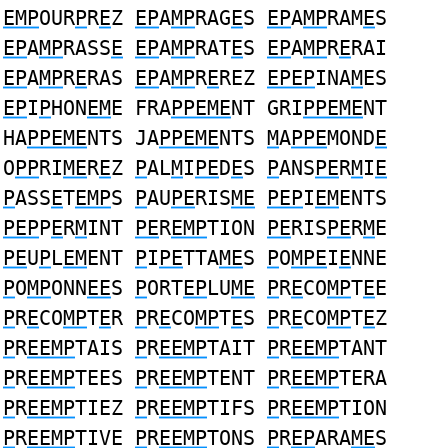
EMP
OUR
P
R
E
Z
EP
A
MP
RAG
E
S
EP
A
MP
RAM
E
S
EP
A
MP
RASS
E
EP
A
MP
RAT
E
S
EP
A
MP
R
E
RAI
EP
A
MP
R
E
RAS
EP
A
MP
R
E
REZ
EPEP
INA
M
ES
EP
I
P
HON
EM
E FRA
PPEME
NT GRI
PPEME
NT
HA
PPEME
NTS JA
PPEME
NTS
M
A
PPE
MOND
E
O
PP
RI
ME
R
E
Z
P
AL
M
I
PE
D
E
S
P
ANS
PE
R
M
I
E
P
ASS
E
T
EMP
S
P
AU
PE
RIS
ME
PEP
I
EM
ENTS
PEP
P
E
R
M
INT
PE
R
EMP
TION
PE
RIS
PE
R
M
E
PE
U
P
L
EM
ENT
P
I
PE
TTA
ME
S
P
O
MPE
I
E
NNE
P
O
MP
ONN
EE
S
P
ORT
EP
LU
ME
P
R
E
CO
MP
T
E
E
P
R
E
CO
MP
T
E
R
P
R
E
CO
MP
T
E
S
P
R
E
CO
MP
T
E
Z
P
R
EEMP
TAIS
P
R
EEMP
TAIT
P
R
EEMP
TANT
P
R
EEMP
TEES
P
R
EEMP
TENT
P
R
EEMP
TERA
P
R
EEMP
TIEZ
P
R
EEMP
TIFS
P
R
EEMP
TION
P
R
EEMP
TIVE
P
R
EEMP
TONS
P
R
EP
ARA
ME
S