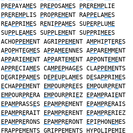
P
R
EP
AYA
ME
S
P
R
EP
OSA
ME
S
P
R
E
R
EMP
LIE
P
R
E
R
EMP
LIS
P
RO
P
R
EME
NT RA
PPE
LA
ME
S
R
E
A
PP
RI
ME
S R
E
NI
PP
A
ME
S SU
PE
R
P
LU
ME
SU
PP
L
E
A
ME
S SU
PP
L
EME
NT SU
PP
RI
MEE
S
ACHO
PPEME
NT AGRI
PPEME
NT A
MP
HI
P
T
E
R
E
S
A
P
O
P
HT
E
G
ME
S A
PP
A
MEE
NNES A
PP
AR
EM
M
E
NT
A
PP
ARI
EME
NT A
PP
ART
EME
NT A
PP
ONT
EME
NT
A
PP
R
E
CIA
ME
S CA
MPEP
HAG
E
S CLA
PPEME
NTS
D
E
GRI
PP
A
ME
S D
EPE
U
P
LA
M
ES D
E
SA
PP
RI
ME
S
E
CHA
PPEM
ENT
EMP
OUR
P
R
E
ES
EMP
OUR
P
R
E
NT
EMP
OUR
P
R
E
RA
EMP
OUR
P
RI
E
Z
EP
A
MP
RAI
E
NT
EP
A
MP
RASS
E
S
EP
A
MP
R
E
MENT
EP
A
MP
R
E
RAIS
EP
A
MP
R
E
RAIT
EP
A
MP
R
E
RENT
EP
A
MP
R
E
RIEZ
EP
A
MP
R
E
RONS
EP
A
MP
R
E
RONT
EP
I
P
HON
EM
ES
FRA
PPEME
NTS GRI
PPEME
NTS HY
P
OLI
PEM
I
E