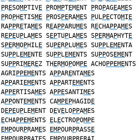
P
R
E
SO
MP
TIV
E
P
RO
MP
T
E
M
E
NT
P
RO
P
AG
E
A
ME
S
P
RO
P
H
E
TIS
ME
P
ROS
PE
RA
ME
S
P
UL
PE
CTO
M
I
E
RA
PP
R
E
TA
ME
S R
E
A
PP
ARU
ME
S R
E
CHA
PP
A
ME
S
R
EPE
U
P
LA
M
ES S
EP
TU
P
LA
ME
S S
PE
R
M
A
P
HYT
E
S
PE
R
M
O
P
HIL
E
SU
PE
R
P
LU
ME
S SU
PP
L
EME
NTA
SU
PP
L
EME
NTE SU
PP
L
EME
NTS SU
PP
OS
EME
NT
SU
PP
RI
ME
R
E
Z TH
E
R
M
O
P
OM
PE
ACHO
PPEME
NTS
AGRI
PPEME
NTS A
PP
AR
E
NTA
ME
S
A
PP
ARI
EME
NTS A
PP
ART
EME
NTS
A
PPE
RTISA
ME
S A
PPE
SANTI
ME
S
A
PP
ONT
EME
NTS CA
MPEP
HAGID
E
D
EPE
U
P
LE
M
ENT D
E
V
E
LO
PP
A
M
ES
E
CHA
PPEM
ENTS
E
L
E
CTRO
P
O
MP
E
EMP
OUR
P
RAM
E
S
EMP
OUR
P
RASS
E
EMP
OUR
P
RAT
E
S
EMP
OUR
P
R
E
RAI