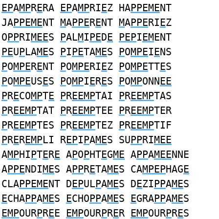
EP
A
MP
R
E
RA
EP
A
MP
RI
E
Z HA
PPEME
NT
JA
PPEME
NT
M
A
PPE
R
E
NT
M
A
PPE
RI
E
Z
O
PP
RI
MEE
S
P
AL
M
I
PE
D
E
PEP
I
EM
ENT
PE
U
P
LA
ME
S
P
I
PE
TA
ME
S
P
O
MPE
I
E
NS
P
O
MPE
R
E
NT
P
O
MPE
RI
E
Z
P
O
MPE
TT
E
S
P
O
MPE
US
E
S
P
O
MP
I
E
R
E
S
P
O
MP
ONN
EE
P
R
E
CO
MP
T
E
P
R
EEMP
TAI
P
R
EEMP
TAS
P
R
EEMP
TAT
P
R
EEMP
TEE
P
R
EEMP
TER
P
R
EEMP
TES
P
R
EEMP
TEZ
P
R
EEMP
TIF
P
R
E
R
EMP
LI R
EP
I
P
A
ME
S SU
PP
RI
MEE
A
MP
HI
P
T
E
R
E
A
P
O
P
HT
E
G
ME
A
PP
A
MEE
NNE
A
PPE
NDI
ME
S A
PP
R
E
TA
ME
S CA
MPEP
HAG
E
CLA
PPEME
NT D
EP
UL
P
A
ME
S D
E
ZI
PP
A
ME
S
E
CHA
PP
A
ME
S
E
CHO
PP
A
ME
S
E
GRA
PP
A
ME
S
EMP
OUR
P
R
E
E
EMP
OUR
P
R
E
R
EMP
OUR
P
R
E
S