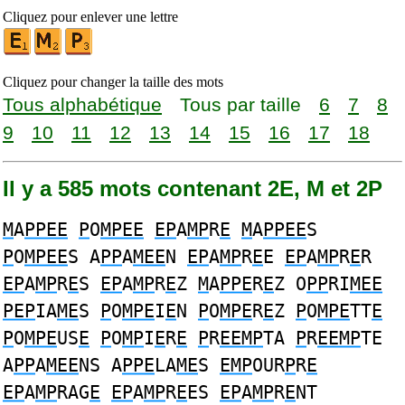
Cliquez pour enlever une lettre
Cliquez pour changer la taille des mots
Tous alphabétique
Tous par taille
6
7
8
9
10
11
12
13
14
15
16
17
18
Il y a 585 mots contenant 2E, M et 2P
M
A
PPEE
P
O
MPEE
EP
A
MP
R
E
M
A
PPEE
S
P
O
MPEE
S A
PP
A
MEE
N
EP
A
MP
R
E
E
EP
A
MP
R
E
R
EP
A
MP
R
E
S
EP
A
MP
R
E
Z
M
A
PPE
R
E
Z O
PP
RI
MEE
PEP
IA
ME
S
P
O
MPE
I
E
N
P
O
MPE
R
E
Z
P
O
MPE
TT
E
P
O
MPE
US
E
P
O
MP
I
E
R
E
P
R
EEMP
TA
P
R
EEMP
TE
A
PP
A
MEE
NS A
PPE
LA
ME
S
EMP
OUR
P
R
E
EP
A
MP
RAG
E
EP
A
MP
R
E
ES
EP
A
MP
R
E
NT