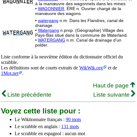
W
A
G
O
N
NI
ER
à la manœuvre des wagonnets dans les mines.
•
WAGONNIER,
ÈRE n. Ouvrier chargé de la
manœuvre des wagons.
•
watergang
n.m. Dans les Flandres, canal de
drainage.
•
Watergang
n.prop. (Géographie) Village des
W
AT
ERG
A
N
G
Pays-Bas situé dans la commune de Waterland.
•
WATERGANG
n.m. Canal de drainage d’un
polder.
Liste conforme à la neuvième édition du dictionnaire officiel du
scrabble.
Les définitions sont de courts extraits de
WikWik.org
et de
1Mot.net
.
Haut de page
Liste précédente
Liste suivante
Voyez cette liste pour :
Le Wiktionnaire français :
90 mots
Le scrabble en anglais :
131 mots
Le scrabble en espagnol : aucun mot