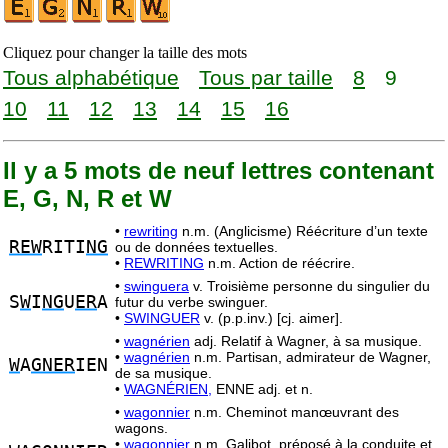
Cliquez pour changer la taille des mots
Tous alphabétique
Tous par taille
8
9
10
11
12
13
14
15
16
Il y a 5 mots de neuf lettres contenant
E, G, N, R et W
•
rewriting
n.m. (Anglicisme) Réécriture d’un texte
REW
RITI
NG
ou de données textuelles.
•
REWRITING
n.m. Action de réécrire.
•
swinguera
v. Troisième personne du singulier du
S
W
I
NG
U
ER
A
futur du verbe swinguer.
•
SWINGUER
v. (p.p.inv.) [cj. aimer].
•
wagnérien
adj. Relatif à Wagner, à sa musique.
•
wagnérien
n.m. Partisan, admirateur de Wagner,
W
A
GNER
IEN
de sa musique.
•
WAGNÉRIEN,
ENNE adj. et n.
•
wagonnier
n.m. Cheminot manœuvrant des
wagons.
•
wagonnier
n.m. Galibot, préposé à la conduite et