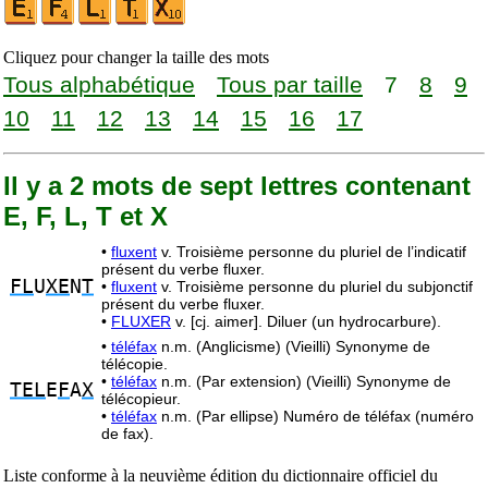
Cliquez pour changer la taille des mots
Tous alphabétique
Tous par taille
7
8
9
10
11
12
13
14
15
16
17
Il y a 2 mots de sept lettres contenant
E, F, L, T et X
•
fluxent
v. Troisième personne du pluriel de l’indicatif
présent du verbe fluxer.
FL
U
XE
N
T
•
fluxent
v. Troisième personne du pluriel du subjonctif
présent du verbe fluxer.
•
FLUXER
v. [cj. aimer]. Diluer (un hydrocarbure).
•
téléfax
n.m. (Anglicisme) (Vieilli) Synonyme de
télécopie.
•
téléfax
n.m. (Par extension) (Vieilli) Synonyme de
TEL
E
F
A
X
télécopieur.
•
téléfax
n.m. (Par ellipse) Numéro de téléfax (numéro
de fax).
Liste conforme à la neuvième édition du dictionnaire officiel du