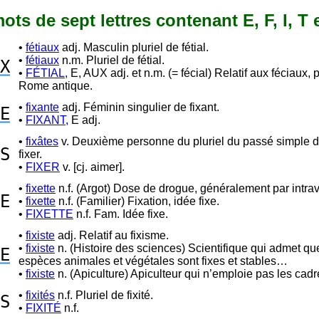
mots de sept lettres contenant E, F, I, T 
•
fétiaux
adj. Masculin pluriel de fétial.
•
fétiaux
n.m. Pluriel de fétial.
X
•
FÉTIAL,
E, AUX adj. et n.m. (= fécial) Relatif aux féciaux, 
Rome antique.
•
fixante
adj. Féminin singulier de fixant.
E
•
FIXANT,
E adj.
•
fixâtes
v. Deuxième personne du pluriel du passé simple 
S
fixer.
•
FIXER
v. [cj. aimer].
•
fixette
n.f. (Argot) Dose de drogue, généralement par intra
E
•
fixette
n.f. (Familier) Fixation, idée fixe.
•
FIXETTE
n.f. Fam. Idée fixe.
•
fixiste
adj. Relatif au fixisme.
•
fixiste
n. (Histoire des sciences) Scientifique qui admet qu
E
espèces animales et végétales sont fixes et stables…
•
fixiste
n. (Apiculture) Apiculteur qui n’emploie pas les cad
•
fixités
n.f. Pluriel de fixité.
S
•
FIXITÉ
n.f.