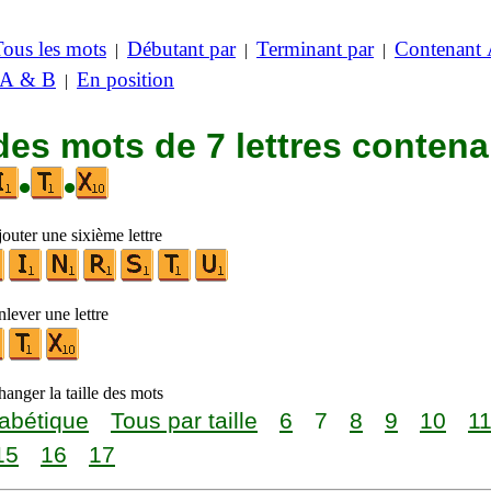
Tous les mots
Débutant par
Terminant par
Contenant
|
|
|
 A & B
En position
|
des mots de 7 lettres contena
•
•
outer une sixième lettre
lever une lettre
anger la taille des mots
abétique
Tous par taille
6
7
8
9
10
1
15
16
17