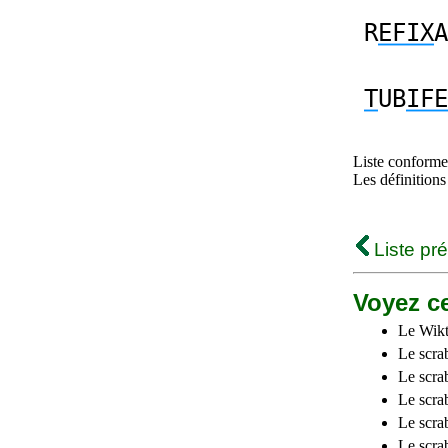
R
EFIX
A
T
UB
IFE
Liste conforme 
Les définitions
Liste pr
Voyez ce
Le Wikt
Le scra
Le scra
Le scrab
Le scra
Le scra