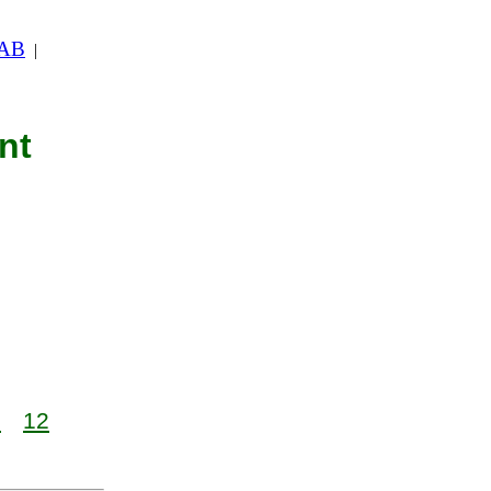
 AB
|
nt
1
12