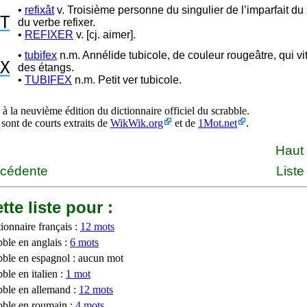
•
refixât
v. Troisième personne du singulier de l’imparfait du 
T
du verbe refixer.
•
REFIXER
v. [cj. aimer].
•
tubifex
n.m. Annélide tubicole, de couleur rougeâtre, qui vit
X
des étangs.
•
TUBIFEX
n.m. Petit ver tubicole.
à la neuvième édition du dictionnaire officiel du scrabble.
 sont de courts extraits de
WikWik.org
et de
1Mot.net
.
Haut
écédente
Liste
tte liste pour :
ionnaire français :
12 mots
bble en anglais :
6 mots
bble en espagnol : aucun mot
ble en italien :
1 mot
bble en allemand :
12 mots
bble en roumain :
4 mots