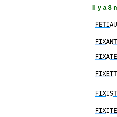
Il y a 8 
FETI
AU
FIX
AN
T
FIX
A
TE
FIXET
T
FIX
IS
T
FIX
I
TE