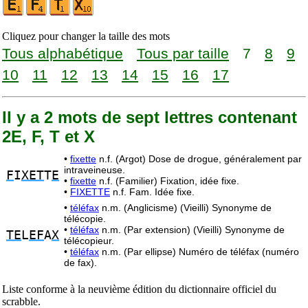
Cliquez pour changer la taille des mots
Tous alphabétique
Tous par taille
7
8
9
10
11
12
13
14
15
16
17
Il y a 2 mots de sept lettres contenant
2E, F, T et X
•
fixette
n.f. (Argot) Dose de drogue, généralement par
intraveineuse.
F
I
XET
T
E
•
fixette
n.f. (Familier) Fixation, idée fixe.
•
FIXETTE
n.f. Fam. Idée fixe.
•
téléfax
n.m. (Anglicisme) (Vieilli) Synonyme de
télécopie.
•
téléfax
n.m. (Par extension) (Vieilli) Synonyme de
TE
L
EF
A
X
télécopieur.
•
téléfax
n.m. (Par ellipse) Numéro de téléfax (numéro
de fax).
Liste conforme à la neuvième édition du dictionnaire officiel du
scrabble.