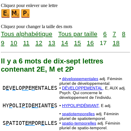
Cliquez pour enlever une lettre
Cliquez pour changer la taille des mots
Tous alphabétique
Tous par taille
6
7
8
9
10
11
12
13
14
15
16
17
18
Il y a 6 mots de dix-sept lettres
contenant 2E, M et 2P
•
développementales
adj. Féminin
pluriel de développemental.
D
E
V
E
LO
PP
E
M
ENTALES
•
DÉVELOPPEMENTAL,
E, AUX adj.
Psych. Qui concerne le
développement de l’individu.
HY
P
OLI
P
ID
EM
IANT
E
S
•
HYPOLIPIDÉMIANT,
E adj.
•
spatiotemporelles
adj. Féminin
pluriel de spatiotemporel.
S
P
ATIOT
EMP
OR
E
LLES
•
spatio-temporelles
adj. Féminin
pluriel de spatio-temporel.