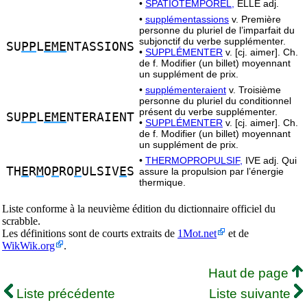
•
SPATIOTEMPOREL,
ELLE adj.
•
supplémentassions
v. Première
personne du pluriel de l’imparfait du
subjonctif du verbe supplémenter.
SU
PP
L
EME
NTASSIONS
•
SUPPLÉMENTER
v. [cj. aimer]. Ch.
de f. Modifier (un billet) moyennant
un supplément de prix.
•
supplémenteraient
v. Troisième
personne du pluriel du conditionnel
présent du verbe supplémenter.
SU
PP
L
EME
NTERAIENT
•
SUPPLÉMENTER
v. [cj. aimer]. Ch.
de f. Modifier (un billet) moyennant
un supplément de prix.
•
THERMOPROPULSIF,
IVE adj. Qui
TH
E
R
M
O
P
RO
P
ULSIV
E
S
assure la propulsion par l’énergie
thermique.
Liste conforme à la neuvième édition du dictionnaire officiel du
scrabble.
Les définitions sont de courts extraits de
1Mot.net
et de
WikWik.org
.
Haut de page
Liste précédente
Liste suivante