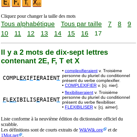
Cliquez pour changer la taille des mots
Tous alphabétique
Tous par taille
7
8
9
10
11
12
13
14
15
16
17
Il y a 2 mots de dix-sept lettres
contenant 2E, F, T et X
•
complexifieraient
v. Troisième
personne du pluriel du conditionnel
COMPL
EX
I
F
I
E
RAIEN
T
présent du verbe complexifier.
•
COMPLEXIFIER
v. [cj. nier].
•
flexibiliseraient
v. Troisième
personne du pluriel du conditionnel
F
L
EX
IBILIS
E
RAIEN
T
présent du verbe flexibiliser.
•
FLEXIBILISER
v. [cj. aimer].
Liste conforme à la neuvième édition du dictionnaire officiel du
scrabble.
Les définitions sont de courts extraits de
WikWik.org
et de
1Mot.net
.