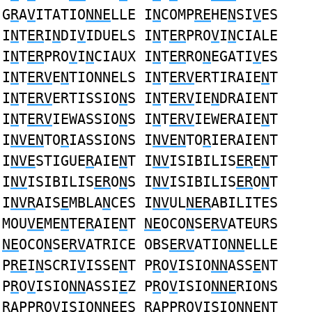
G
R
A
V
ITATIO
NNE
LLE I
N
COMP
RE
HE
N
SI
V
ES
I
N
T
ER
I
N
DI
V
IDUELS I
N
T
ER
PRO
V
I
N
CIALE
I
N
T
ER
PRO
V
I
N
CIAUX I
N
T
ER
RO
N
EGATI
V
ES
I
N
T
ERV
E
N
TIONNELS I
N
T
ERV
ERTIRAIE
N
T
I
N
T
ERV
ERTISSIO
N
S I
N
T
ERV
IE
N
DRAIENT
I
N
T
ERV
IEWASSIO
N
S I
N
T
ERV
IEWERAIE
N
T
I
NVEN
TO
R
IASSIONS I
NVEN
TO
R
IERAIENT
I
NVE
STIGUE
R
AIE
N
T I
NV
ISIBILIS
ER
E
N
T
I
NV
ISIBILIS
ER
O
N
S I
NV
ISIBILIS
ER
O
N
T
I
NVR
AIS
E
MBLA
N
CES I
NV
UL
NER
ABILITES
MOU
VE
ME
N
TE
R
AIE
N
T
NE
OCO
N
SE
RV
ATEURS
NE
OCO
N
SE
RV
ATRICE OBS
ERV
ATIO
NN
ELLE
P
RE
I
N
SCRI
V
ISSE
N
T P
R
O
V
ISIO
NN
ASS
E
NT
P
R
O
V
ISIO
NN
ASSI
E
Z P
R
O
V
ISIO
NNE
RIONS
R
APPRO
V
ISIO
NNE
ES
R
APPRO
V
ISIO
NNE
NT