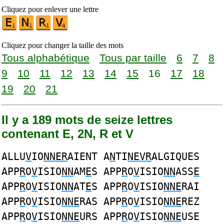
Cliquez pour enlever une lettre
Cliquez pour changer la taille des mots
Tous alphabétique
Tous par taille
6
7
8
9
10
11
12
13
14
15
16
17
18
19
20
21
Il y a 189 mots de seize lettres
contenant E, 2N, R et V
ALLU
V
IO
NNER
AIENT A
N
TI
NEVR
ALGIQUES
APP
R
O
V
ISIO
NN
AM
E
S APP
R
O
V
ISIO
NN
ASS
E
APP
R
O
V
ISIO
NN
AT
E
S APP
R
O
V
ISIO
NNE
RAI
APP
R
O
V
ISIO
NNE
RAS APP
R
O
V
ISIO
NNE
REZ
APP
R
O
V
ISIO
NNE
URS APP
R
O
V
ISIO
NNE
USE