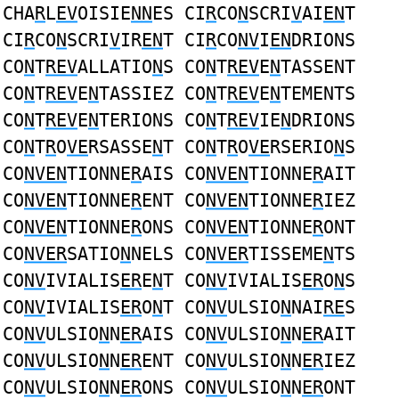
CHA
R
L
EV
OISIE
NN
ES CI
R
CO
N
SCRI
V
AI
EN
T
CI
R
CO
N
SCRI
V
IR
EN
T CI
R
CO
NV
I
EN
DRIONS
CO
N
T
REV
ALLATIO
N
S CO
N
T
REV
E
N
TASSENT
CO
N
T
REV
E
N
TASSIEZ CO
N
T
REV
E
N
TEMENTS
CO
N
T
REV
E
N
TERIONS CO
N
T
REV
IE
N
DRIONS
CO
N
T
R
O
VE
RSASSE
N
T CO
N
T
R
O
VE
RSERIO
N
S
CO
NVEN
TIONNE
R
AIS CO
NVEN
TIONNE
R
AIT
CO
NVEN
TIONNE
R
ENT CO
NVEN
TIONNE
R
IEZ
CO
NVEN
TIONNE
R
ONS CO
NVEN
TIONNE
R
ONT
CO
NVER
SATIO
N
NELS CO
NVER
TISSEME
N
TS
CO
NV
IVIALIS
ER
E
N
T CO
NV
IVIALIS
ER
O
N
S
CO
NV
IVIALIS
ER
O
N
T CO
NV
ULSIO
N
NAI
RE
S
CO
NV
ULSIO
N
N
ER
AIS CO
NV
ULSIO
N
N
ER
AIT
CO
NV
ULSIO
N
N
ER
ENT CO
NV
ULSIO
N
N
ER
IEZ
CO
NV
ULSIO
N
N
ER
ONS CO
NV
ULSIO
N
N
ER
ONT