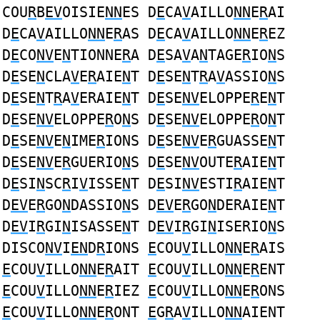
COU
R
B
EV
OISIE
NN
ES D
E
CA
V
AILLO
NN
E
R
AI
D
E
CA
V
AILLO
NN
E
R
AS D
E
CA
V
AILLO
NN
E
R
EZ
D
E
CO
NV
E
N
TIONNE
R
A D
E
SA
V
A
N
TAGE
R
IO
N
S
D
E
SE
N
CLA
V
E
R
AIE
N
T D
E
SE
N
T
R
A
V
ASSIO
N
S
D
E
SE
N
T
R
A
V
ERAIE
N
T D
E
SE
NV
ELOPPE
R
E
N
T
D
E
SE
NV
ELOPPE
R
O
N
S D
E
SE
NV
ELOPPE
R
O
N
T
D
E
SE
NV
E
N
IME
R
IONS D
E
SE
NV
E
R
GUASSE
N
T
D
E
SE
NV
E
R
GUERIO
N
S D
E
SE
NV
OUTE
R
AIE
N
T
D
E
SI
N
SC
R
I
V
ISSE
N
T D
E
SI
NV
ESTI
R
AIE
N
T
D
EV
E
R
GO
N
DASSIO
N
S D
EV
E
R
GO
N
DERAIE
N
T
D
EV
I
R
GI
N
ISASSE
N
T D
EV
I
R
GI
N
ISERIO
N
S
DISCO
NV
I
EN
D
R
IONS
E
COU
V
ILLO
NN
E
R
AIS
E
COU
V
ILLO
NN
E
R
AIT
E
COU
V
ILLO
NN
E
R
ENT
E
COU
V
ILLO
NN
E
R
IEZ
E
COU
V
ILLO
NN
E
R
ONS
E
COU
V
ILLO
NN
E
R
ONT
E
G
R
A
V
ILLO
NN
AIENT