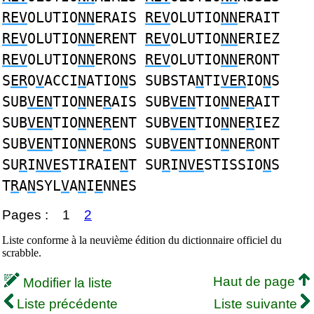
REV
OLUTIO
NN
ERAIS
REV
OLUTIO
NN
ERAIT
REV
OLUTIO
NN
ERENT
REV
OLUTIO
NN
ERIEZ
REV
OLUTIO
NN
ERONS
REV
OLUTIO
NN
ERONT
S
ER
O
V
ACCI
N
ATIO
N
S SUBSTA
N
TI
VER
IO
N
S
SUB
VEN
TIO
N
NE
R
AIS SUB
VEN
TIO
N
NE
R
AIT
SUB
VEN
TIO
N
NE
R
ENT SUB
VEN
TIO
N
NE
R
IEZ
SUB
VEN
TIO
N
NE
R
ONS SUB
VEN
TIO
N
NE
R
ONT
SU
R
I
NVE
STIRAIE
N
T SU
R
I
NVE
STISSIO
N
S
T
R
A
N
SYL
V
A
N
I
E
NNES
Pages :
1
2
Liste conforme à la neuvième édition du dictionnaire officiel du
scrabble.
Haut de page
Modifier la liste
Liste précédente
Liste suivante