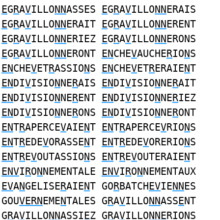
E
G
R
A
V
ILLO
NN
ASSES
E
G
R
A
V
ILLO
NN
ERAIS
E
G
R
A
V
ILLO
NN
ERAIT
E
G
R
A
V
ILLO
NN
ERENT
E
G
R
A
V
ILLO
NN
ERIEZ
E
G
R
A
V
ILLO
NN
ERONS
E
G
R
A
V
ILLO
NN
ERONT
EN
CHE
V
AUCHE
R
IO
N
S
EN
CHE
V
ET
R
ASSIO
N
S
EN
CHE
V
ET
R
ERAIE
N
T
EN
DI
V
ISIO
N
NE
R
AIS
EN
DI
V
ISIO
N
NE
R
AIT
EN
DI
V
ISIO
N
NE
R
ENT
EN
DI
V
ISIO
N
NE
R
IEZ
EN
DI
V
ISIO
N
NE
R
ONS
EN
DI
V
ISIO
N
NE
R
ONT
EN
T
R
APERCE
V
AIE
N
T
EN
T
R
APERCE
V
RIO
N
S
EN
T
R
EDE
V
ORASSE
N
T
EN
T
R
EDE
V
ORERIO
N
S
EN
T
R
E
V
OUTASSIO
N
S
EN
T
R
E
V
OUTERAIE
N
T
ENV
I
R
O
N
NEMENTALE
ENV
I
R
O
N
NEMENTAUX
EV
A
N
GELISE
R
AIE
N
T GO
R
BATCH
EV
IE
NN
ES
GOU
VERN
EME
N
TALES G
R
A
V
ILLO
NN
ASS
E
NT
G
R
A
V
ILLO
NN
ASSI
E
Z G
R
A
V
ILLO
NNE
RIONS