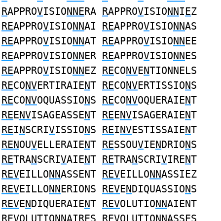
R
APPRO
V
ISIO
NNE
RA
R
APPRO
V
ISIO
NN
I
E
Z
RE
APPRO
V
ISIO
NN
AI
RE
APPRO
V
ISIO
NN
AS
RE
APPRO
V
ISIO
NN
AT
RE
APPRO
V
ISIO
NN
EE
RE
APPRO
V
ISIO
NN
ER
RE
APPRO
V
ISIO
NN
ES
RE
APPRO
V
ISIO
NN
EZ
RE
CO
NV
E
N
TIONNELS
RE
CO
NV
ERTIRAIE
N
T
RE
CO
NV
ERTISSIO
N
S
RE
CO
NV
OQUASSIO
N
S
RE
CO
NV
OQUERAIE
N
T
RE
E
NV
ISAGEASSE
N
T
RE
E
NV
ISAGERAIE
N
T
RE
I
N
SCRI
V
ISSIO
N
S
RE
I
NV
ESTISSAIE
N
T
REN
OU
V
ELLERAIE
N
T
RE
SSOU
V
IE
N
DRIO
N
S
RE
TRA
N
SCRI
V
AIE
N
T
RE
TRA
N
SCRI
V
IRE
N
T
REV
EILLO
NN
ASSENT
REV
EILLO
NN
ASSIEZ
REV
EILLO
NN
ERIONS
REV
E
N
DIQUASSIO
N
S
REV
E
N
DIQUERAIE
N
T
REV
OLUTIO
NN
AIENT
REV
OLUTIO
NN
AIRES
REV
OLUTIO
NN
ASSES