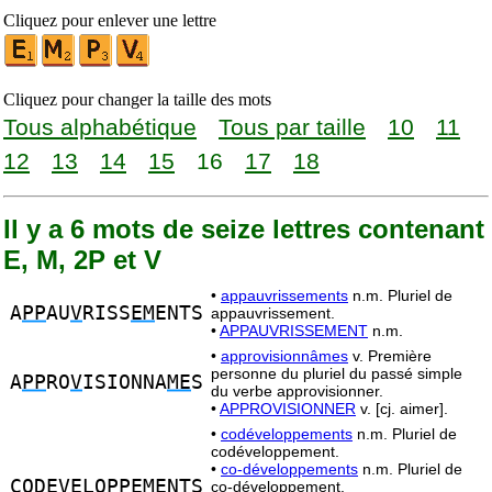
Cliquez pour enlever une lettre
Cliquez pour changer la taille des mots
Tous alphabétique
Tous par taille
10
11
12
13
14
15
16
17
18
Il y a 6 mots de seize lettres contenant
E, M, 2P et V
•
appauvrissements
n.m. Pluriel de
A
PP
AU
V
RISS
EM
ENTS
appauvrissement.
•
APPAUVRISSEMENT
n.m.
•
approvisionnâmes
v. Première
personne du pluriel du passé simple
A
PP
RO
V
ISIONNA
ME
S
du verbe approvisionner.
•
APPROVISIONNER
v. [cj. aimer].
•
codéveloppements
n.m. Pluriel de
codéveloppement.
•
co-développements
n.m. Pluriel de
COD
EV
ELO
PP
E
M
ENTS
co-développement.