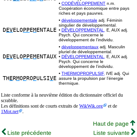
•
CODÉVELOPPEMENT
n.m.
Coopération économique entre pays
riches et pays pauvres.
•
développementale
adj. Féminin
singulier de développemental.
D
EV
ELO
PP
E
M
ENTALE
•
DÉVELOPPEMENTAL,
E, AUX adj.
Psych. Qui concerne le
développement de l’individu.
•
développementaux
adj. Masculin
pluriel de développemental.
D
EV
ELO
PP
E
M
ENTAUX
•
DÉVELOPPEMENTAL,
E, AUX adj.
Psych. Qui concerne le
développement de l’individu.
•
THERMOPROPULSIF,
IVE adj. Qui
TH
E
R
M
O
P
RO
P
ULSI
V
E
assure la propulsion par l’énergie
thermique.
Liste conforme à la neuvième édition du dictionnaire officiel du
scrabble.
Les définitions sont de courts extraits de
WikWik.org
et de
1Mot.net
.
Haut de page
Liste précédente
Liste suivante