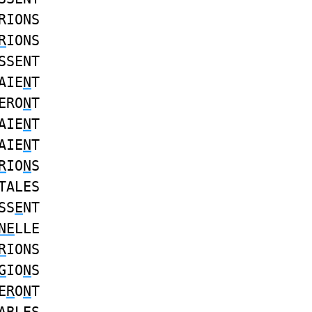
RIONS
R
IONS
SSENT
AIE
N
T
ERO
N
T
AIE
N
T
AIE
N
T
R
IO
N
S
TALES
SS
E
NT
NE
LLE
R
IONS
G
IO
N
S
E
R
O
N
T