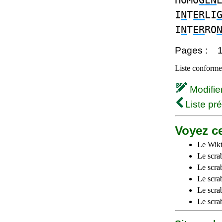
HOMO
GEN
I
N
T
ER
LI
I
N
T
ER
RO
Pages :
Liste conforme 
Modifier 
Liste pr
Voyez ce
Le Wikt
Le scra
Le scra
Le scrab
Le scra
Le scra