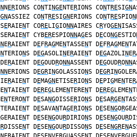
O
N
N
ER
IONS CO
N
TI
NGE
NTE
R
IONS CO
N
T
RE
SI
GN
A
I
GN
ASSIEZ CO
N
T
RE
SI
GN
ERIONS CO
N
T
RE
SPIO
N
IS
E
RAIE
N
T CO
RE
LI
G
IO
NN
AIRES C
R
YO
GEN
ISAS
ISERAIE
N
T CYB
ER
ESPIO
NN
A
G
ES D
E
CO
NG
ESTIO
GN
E
R
AIENT D
E
F
R
A
G
ME
N
TASSE
N
T D
E
F
R
A
G
ME
N
TA
E
N
TERIO
N
S D
EG
ASOLI
N
E
R
AIE
N
T D
EG
AZOLI
N
E
R
N
DE
R
AIENT D
EG
OUD
R
O
NN
ASSENT D
EG
OUD
R
O
NN
A
O
NN
ERIONS D
EGR
I
N
GOLASSIO
N
S D
EGR
I
N
GOLER
FIE
R
AIE
N
T D
E
MA
GN
ETISE
R
IO
N
S D
E
PI
G
ME
N
TE
R
ME
N
TAIE
N
T D
ER
E
G
LEME
N
TERE
N
T D
ER
E
G
LEME
N
T
ME
N
TERO
N
T D
E
SA
NG
OISSE
R
IO
N
S D
E
SA
RG
E
N
TAS
N
TERAIE
N
T D
E
SAVA
N
TA
G
E
R
IO
N
S D
E
SE
NG
O
R
GEA
R
GERAIE
N
T D
E
SE
NG
OU
R
DIRIO
N
S D
E
SE
NG
OU
R
DI
U
R
DISSE
N
T D
E
SE
NG
OU
R
DISSO
N
S D
E
SE
NGR
E
N
AS
E
N
ERAIENT D
E
SE
N
VE
RG
UASSE
N
T D
E
SE
N
VE
RG
UE