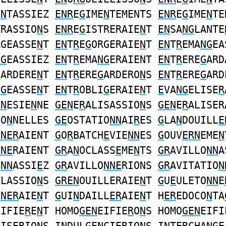
E
N
TASSIEZ
ENR
E
G
IME
N
TEMENTS
ENR
E
G
IME
N
TE
TRASSIO
N
S
ENR
E
G
ISTRERAIE
N
T
EN
SA
NG
LANTE
RGEASSE
N
T
EN
T
R
E
G
ORGERAIE
N
T
EN
T
R
EMA
NG
EA
NG
EASSIEZ
EN
T
R
EMA
NG
ERAIENT
EN
T
R
ERE
G
ARD
G
ARDERE
N
T
EN
T
R
ERE
G
ARDERO
N
S
EN
T
R
ERE
G
ARD
I
G
EASSE
N
T
EN
T
R
OBLI
G
ERAIE
N
T
E
VA
NG
ELISE
R
GN
ESIE
N
NE
GEN
E
R
ALISASSIO
N
S
GEN
E
R
ALISER
IO
N
NELLES
GE
OSTATIO
NN
AI
R
ES
G
LA
N
DOUILL
E
NNER
AIENT
G
O
R
BATCH
E
VIE
NN
ES
G
OUV
ERN
EME
N
NNE
RAIENT
GR
A
N
OCLASS
E
ME
N
TS
GR
AVILLO
NN
A
O
NN
ASSI
E
Z
GR
AVILLO
NNE
RIONS
GR
AVITATIO
N
LLASSIO
N
S
GREN
OUILLERAIE
N
T
G
U
E
ULETO
NN
E
I
NER
AIE
N
T
G
UI
N
DAILL
ER
AIE
N
T H
ER
EDOCO
N
TA
EIFIE
R
E
N
T HOMO
GEN
EIFIE
R
O
N
S HOMO
GEN
EIFI