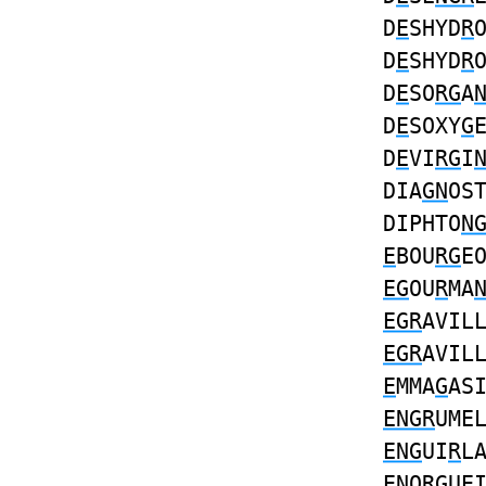
D
E
SHYD
R
D
E
SHYD
R
D
E
SO
RG
A
D
E
SOXY
G
D
E
VI
RG
I
DIA
GN
OS
DIPHTO
N
E
BOU
RG
E
EG
OU
R
MA
EGR
AVIL
EGR
AVIL
E
MMA
G
AS
ENGR
UME
ENG
UI
R
L
EN
O
RG
UE