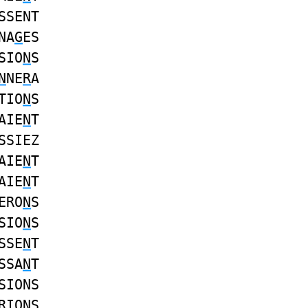
SSENT
NA
G
ES
SIO
N
S
N
NE
R
A
TIO
N
S
AIE
N
T
SSIEZ
AIE
N
T
AIE
N
T
ERO
N
S
SIO
N
S
SSE
N
T
SSA
N
T
SIONS
RIO
N
S