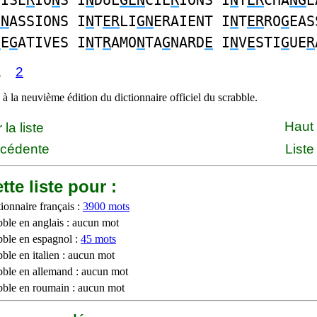
EISE
R
IO
N
S I
N
DUL
GEN
CIE
R
IONS I
N
T
ER
CHA
NG
E
GN
ASSIONS I
N
T
ER
LI
GN
ERAIENT I
N
T
ER
RO
G
EAS
N
E
G
ATIVES I
N
T
R
AMO
N
TA
G
NARD
E
I
N
V
E
STI
G
UE
R
1
2
à la neuvième édition du dictionnaire officiel du scrabble.
Haut
la liste
écédente
Liste
tte liste pour :
ionnaire français :
3900 mots
bble en anglais : aucun mot
bble en espagnol :
45 mots
ble en italien : aucun mot
bble en allemand : aucun mot
bble en roumain : aucun mot