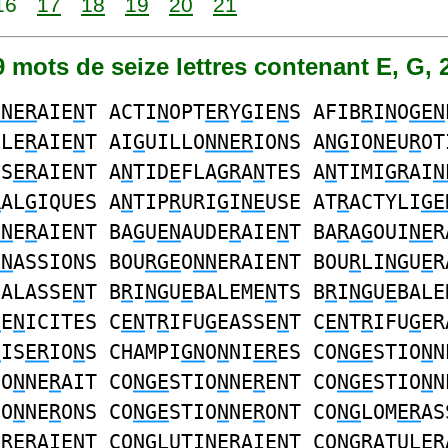
16
17
18
19
20
21
49 mots de seize lettres contenant E, G, 
GNER
AIE
N
T ACTI
N
OPT
ER
Y
G
IE
N
S AFIB
R
I
N
O
GEN
LLE
R
AIE
N
T AI
G
UILLO
NNER
IONS A
NG
IO
NE
U
R
OT
IS
ER
AIENT A
N
TID
E
FLA
GR
A
N
TES A
N
TIMI
GR
AI
N
R
AL
G
IQUES A
N
TIP
R
URI
G
I
NE
USE AT
R
ACTYLI
GE
NN
E
R
AIENT BA
G
U
EN
AUDE
R
AIE
N
T BA
R
A
G
OUI
NE
R
NN
ASSIONS BOU
RGE
O
NN
ERAIENT BOU
R
LI
NG
U
E
R
BALASSE
N
T B
R
I
NG
U
E
BALEME
N
TS B
R
I
NG
U
E
BALE
G
E
N
ICITES C
EN
T
R
IFU
G
EASSE
N
T C
EN
T
R
IFU
G
ER
N
IS
ER
IO
N
S CHAMPI
GN
O
N
NI
ER
ES CO
NGE
STIO
N
N
IO
N
NE
R
AIT CO
NGE
STIO
N
NE
R
ENT CO
NGE
STIO
N
N
IO
N
NE
R
ONS CO
NGE
STIO
N
NE
R
ONT CO
NG
LOM
ER
AS
ER
ERAIE
N
T CO
NG
LUTI
NER
AIENT CO
NGR
ATUL
E
R