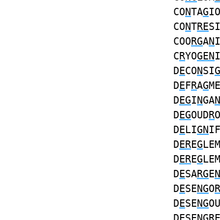
CO
N
TA
G
I
CO
N
T
RE
S
COO
RG
A
N
C
R
YO
GEN
D
E
CO
N
SI
D
E
F
R
A
G
M
D
EG
I
N
GA
D
EG
OUD
R
D
E
LI
GN
I
D
ER
E
G
LE
D
ER
E
G
LE
D
E
SA
RG
E
D
E
SE
NG
O
D
E
SE
NG
O
D
E
SE
NGR