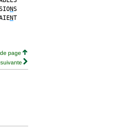
ABLES
SIO
N
S
AIE
N
T
 de page
 suivante