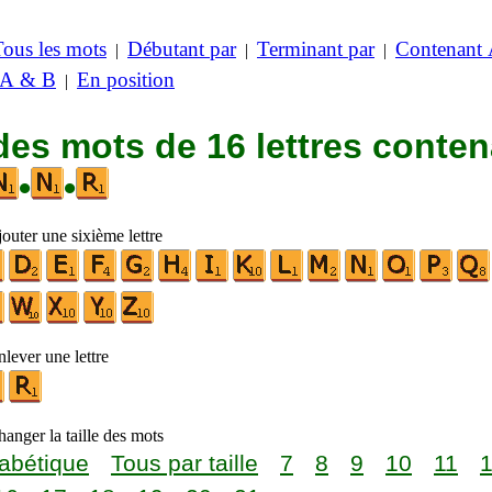
Tous les mots
Débutant par
Terminant par
Contenant
|
|
|
 A & B
En position
|
des mots de 16 lettres conte
•
•
outer une sixième lettre
lever une lettre
anger la taille des mots
abétique
Tous par taille
7
8
9
10
11