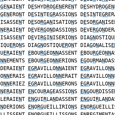
O
G
E
N
AIE
N
T D
E
SHYD
R
O
G
E
N
ERE
N
T D
E
SHYD
R
O
G
E
N
O
G
E
N
ERO
N
T D
E
SI
N
TE
GR
ASSIO
N
S D
E
SI
N
TE
GR
ER
N
ISASSE
N
T D
E
SO
RG
A
N
ISATIO
N
S D
E
SO
RG
A
N
ISE
E
N
E
R
AIE
N
T D
E
VE
RG
O
N
DASSIO
N
S D
E
VE
RG
O
N
DER
N
ISASSE
N
T D
E
VI
RG
I
N
ISERIO
N
S DIA
GN
OSTIQU
TIQU
ER
O
N
S DIA
GN
OSTIQU
ER
O
N
T DIA
G
O
N
ALIS
E
G
U
ER
AIE
N
T
E
BOU
RG
EO
NN
ASSENT
E
BOU
RG
EO
NN
A
O
NN
EMENTS
E
BOU
RG
EO
NN
ERIONS
EG
OU
R
MA
N
DAS
N
DERAIE
N
T
EGR
AVILLO
NN
AIENT
EGR
AVILLO
NN
LO
NN
ERAIS
EGR
AVILLO
NN
ERAIT
EGR
AVILLO
NN
LO
NN
ERIEZ
EGR
AVILLO
NN
ERONS
EGR
AVILLO
NN
I
N
E
R
AIE
N
T
EN
COU
R
A
G
EASSIO
N
S
ENG
OU
R
DISSE
LLERAIE
N
T
ENG
UI
R
LA
N
DASSENT
ENG
UI
R
LA
N
DA
A
N
DERIONS
EN
O
RG
UEILLIRIO
N
S
EN
O
RG
UEILLI
ILLISSE
N
T
EN
O
RG
UEILLISSO
N
S
ENR
E
G
IME
N
TA