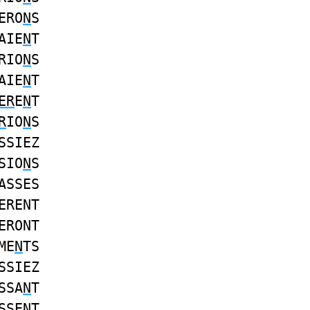
ERO
N
S
AIE
N
T
RIO
N
S
AIE
N
T
ER
E
N
T
R
IO
N
S
SSIEZ
SIO
N
S
ASSES
ERENT
ERONT
ME
N
TS
SSIEZ
SSA
N
T
SSENT