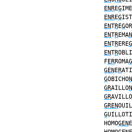
ENR
E
G
IM
ENR
E
G
IS
EN
T
R
E
G
O
EN
T
R
EMA
EN
T
R
ERE
EN
T
R
OBL
F
ER
ROMA
GEN
E
R
AT
G
OBICHO
GR
AILLO
GR
AVILL
GREN
OUI
G
UILLOT
HOMO
GEN