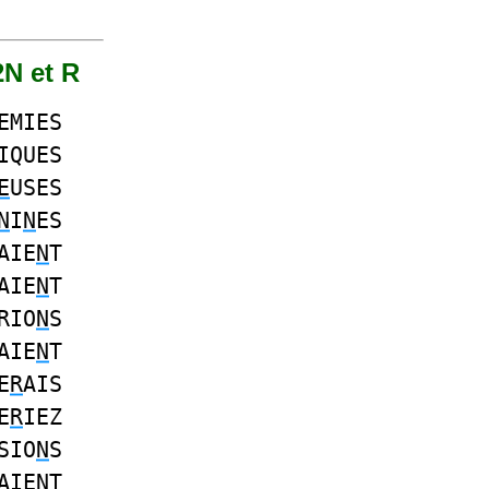
2N et R
EMIES
IQUES
E
USES
N
I
N
ES
AIE
N
T
AIE
N
T
RIO
N
S
AIE
N
T
E
R
AIS
E
R
IEZ
SIO
N
S
AIE
N
T