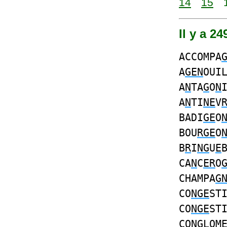
14
15
Il y a 2
ACCOMPA
A
GEN
OUI
A
N
TA
G
O
N
A
N
TI
NE
V
BADI
GE
O
BOU
RGE
O
B
R
I
NG
U
E
CA
N
C
ER
O
CHAMPA
G
CO
NGE
ST
CO
NGE
ST
CO
NG
LOM