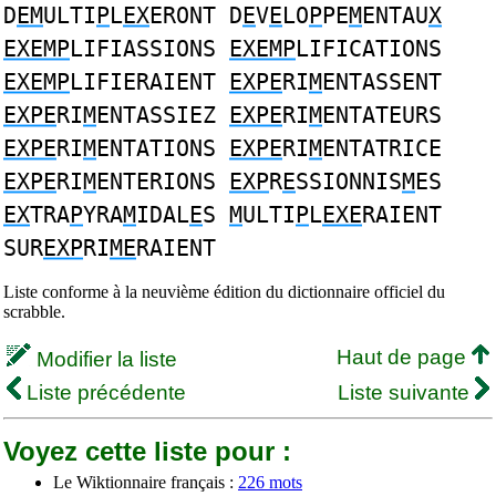
D
EM
ULTI
P
L
EX
ERONT D
E
V
E
LO
P
PE
M
ENTAU
X
EXEMP
LIFIASSIONS
EXEMP
LIFICATIONS
EXEMP
LIFIERAIENT
EXPE
RI
M
ENTASSENT
EXPE
RI
M
ENTASSIEZ
EXPE
RI
M
ENTATEURS
EXPE
RI
M
ENTATIONS
EXPE
RI
M
ENTATRICE
EXPE
RI
M
ENTERIONS
EXP
R
E
SSIONNIS
M
ES
EX
TRA
P
YRA
M
IDAL
E
S
M
ULTI
P
L
EXE
RAIENT
SUR
EXP
RI
ME
RAIENT
Liste conforme à la neuvième édition du dictionnaire officiel du
scrabble.
Haut de page
Modifier la liste
Liste précédente
Liste suivante
Voyez cette liste pour :
Le Wiktionnaire français :
226 mots