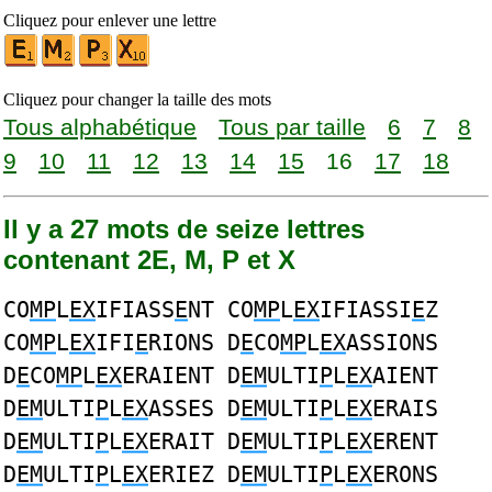
Cliquez pour enlever une lettre
Cliquez pour changer la taille des mots
Tous alphabétique
Tous par taille
6
7
8
9
10
11
12
13
14
15
16
17
18
Il y a 27 mots de seize lettres
contenant 2E, M, P et X
CO
MP
L
EX
IFIASS
E
NT CO
MP
L
EX
IFIASSI
E
Z
CO
MP
L
EX
IFI
E
RIONS D
E
CO
MP
L
EX
ASSIONS
D
E
CO
MP
L
EX
ERAIENT D
EM
ULTI
P
L
EX
AIENT
D
EM
ULTI
P
L
EX
ASSES D
EM
ULTI
P
L
EX
ERAIS
D
EM
ULTI
P
L
EX
ERAIT D
EM
ULTI
P
L
EX
ERENT
D
EM
ULTI
P
L
EX
ERIEZ D
EM
ULTI
P
L
EX
ERONS