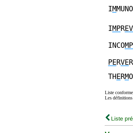
I
M
MUNO
I
MP
R
EV
INCO
MP
PE
R
VE
R
TH
E
R
M
O
Liste conforme 
Les définitions
Liste pr