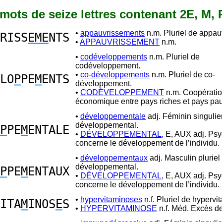
0 mots de seize lettres contenant 2E, M, 
•
appauvrissements
n.m. Pluriel de appau
RISS
EME
NTS
•
APPAUVRISSEMENT
n.m.
•
codéveloppements
n.m. Pluriel de
codéveloppement.
•
co-développements
n.m. Pluriel de co-
LO
P
PE
M
ENTS
développement.
•
CODÉVELOPPEMENT
n.m. Coopérati
économique entre pays riches et pays pau
•
développementale
adj. Féminin singulie
développemental.
P
PE
M
ENTALE
•
DÉVELOPPEMENTAL,
E, AUX adj. Psy
concerne le développement de l’individu.
•
développementaux
adj. Masculin pluriel
développemental.
P
PE
M
ENTAUX
•
DÉVELOPPEMENTAL,
E, AUX adj. Psy
concerne le développement de l’individu.
•
hypervitaminoses
n.f. Pluriel de hypervi
ITA
M
INOS
E
S
•
HYPERVITAMINOSE
n.f. Méd. Excès de