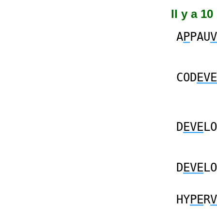
Il y a 1
A
P
PAU
V
COD
EVE
D
EVE
LO
D
EVE
LO
HY
PE
R
V