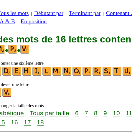
Tous les mots
Débutant par
Terminant par
Contenant
|
|
|
 A & B
En position
|
des mots de 16 lettres conte
•
•
outer une sixième lettre
lever une lettre
anger la taille des mots
abétique
Tous par taille
6
7
8
9
10
1
15
16
17
18