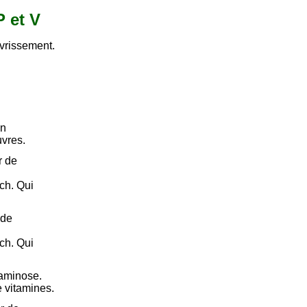
P et V
vrissement.
on
vres.
r de
ch. Qui
 de
ch. Qui
taminose.
 vitamines.