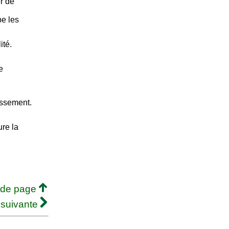
r de
be les
ité.
e
issement.
ure la
 de page
 suivante