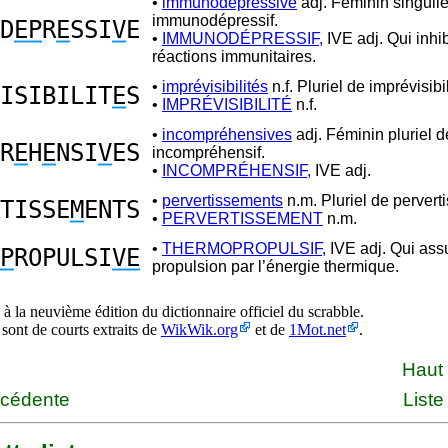
•
immunodépressive
adj. Féminin singulie
immunodépressif.
D
EP
R
E
SSI
V
E
•
IMMUNODÉPRESSIF,
IVE adj. Qui inhi
réactions immunitaires.
•
imprévisibilités
n.f. Pluriel de imprévisibil
ISIBILIT
E
S
•
IMPRÉVISIBILITÉ
n.f.
•
incompréhensives
adj. Féminin pluriel d
R
E
H
E
NSI
V
ES
incompréhensif.
•
INCOMPRÉHENSIF,
IVE adj.
•
pervertissements
n.m. Pluriel de pervert
TISSE
M
ENTS
•
PERVERTISSEMENT
n.m.
•
THERMOPROPULSIF,
IVE adj. Qui ass
P
ROPULSI
VE
propulsion par l’énergie thermique.
à la neuvième édition du dictionnaire officiel du scrabble.
 sont de courts extraits de
WikWik.org
et de
1Mot.net
.
Haut
écédente
Liste