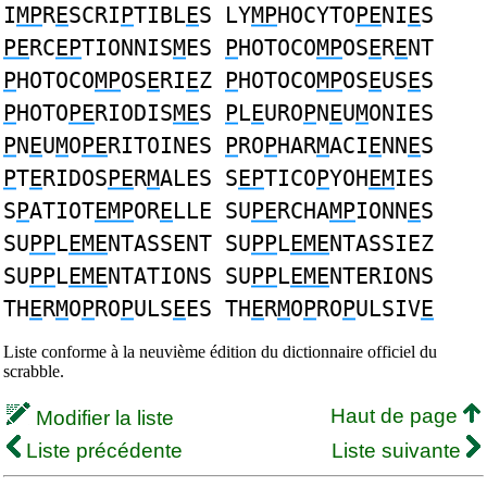
I
MP
R
E
SCRI
P
TIBL
E
S LY
MP
HOCYTO
PE
NI
E
S
PE
RC
EP
TIONNIS
M
ES
P
HOTOCO
MP
OS
E
R
E
NT
P
HOTOCO
MP
OS
E
RI
E
Z
P
HOTOCO
MP
OS
E
US
E
S
P
HOTO
PE
RIODIS
ME
S
P
L
E
URO
P
N
E
U
M
ONIES
P
N
E
U
M
O
PE
RITOINES
P
RO
P
HAR
M
ACI
E
NN
E
S
P
T
E
RIDOS
PE
R
M
ALES S
EP
TICO
P
YOH
EM
IES
S
P
ATIOT
EMP
OR
E
LLE SU
PE
RCHA
MP
IONN
E
S
SU
PP
L
EME
NTASSENT SU
PP
L
EME
NTASSIEZ
SU
PP
L
EME
NTATIONS SU
PP
L
EME
NTERIONS
TH
E
R
M
O
P
RO
P
ULS
E
ES TH
E
R
M
O
P
RO
P
ULSIV
E
Liste conforme à la neuvième édition du dictionnaire officiel du
scrabble.
Haut de page
Modifier la liste
Liste précédente
Liste suivante