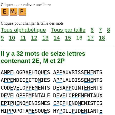
Cliquez pour enlever une lettre
Cliquez pour changer la taille des mots
Tous alphabétique
Tous par taille
6
7
8
9
10
11
12
13
14
15
16
17
18
Il y a 32 mots de seize lettres
contenant 2E, M et 2P
A
MPE
LOGRA
P
HIQU
E
S A
PP
AUVRISS
EME
NTS
A
PPE
NDIC
E
CTO
M
IES A
PP
LAUDISS
EME
NTS
COD
E
V
E
LO
PP
E
M
ENTS D
E
SA
PP
OINT
EM
ENTS
D
E
V
E
LO
PP
E
M
ENTALE D
E
V
E
LO
PP
E
M
ENTAUX
EP
I
P
H
E
NO
M
ENISMES
EP
I
P
H
E
NO
M
ENISTES
HI
PP
OPOTA
ME
SQU
E
S HY
P
OLI
P
ID
EM
IANT
E