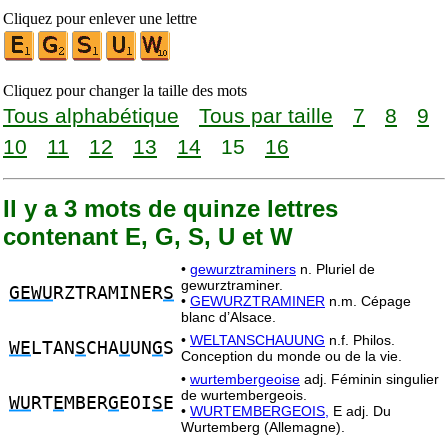
Cliquez pour enlever une lettre
Cliquez pour changer la taille des mots
Tous alphabétique
Tous par taille
7
8
9
10
11
12
13
14
15
16
Il y a 3 mots de quinze lettres
contenant E, G, S, U et W
•
gewurztraminers
n. Pluriel de
gewurztraminer.
GEWU
RZTRAMINER
S
•
GEWURZTRAMINER
n.m. Cépage
blanc d’Alsace.
•
WELTANSCHAUUNG
n.f. Philos.
WE
LTAN
S
CHA
U
UN
G
S
Conception du monde ou de la vie.
•
wurtembergeoise
adj. Féminin singulier
de wurtembergeois.
WU
RT
E
MBER
G
EOI
S
E
•
WURTEMBERGEOIS,
E adj. Du
Wurtemberg (Allemagne).