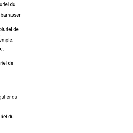
uriel du
Débarrasser
luriel de
.
exemple.
le.
riel de
ulier du
riel du