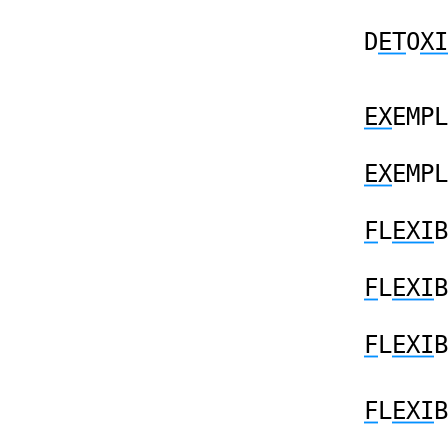
D
ET
O
XI
EX
EMPL
EX
EMPL
F
L
EXI
B
F
L
EXI
B
F
L
EXI
B
F
L
EXI
B