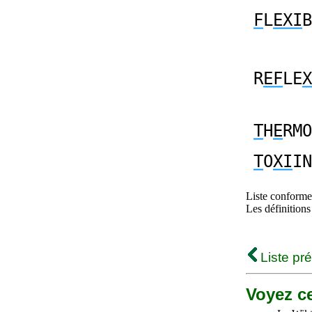
F
L
EXI
B
R
EF
LE
X
T
H
E
RMO
T
O
XI
IN
Liste conforme 
Les définitions
Liste pr
Voyez ce