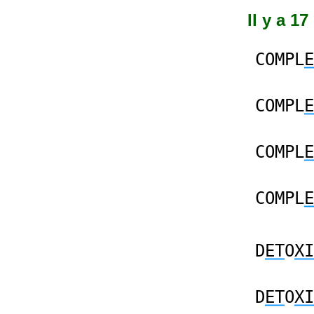
Il y a 1
COMPL
E
COMPL
E
COMPL
E
COMPL
E
D
ET
O
XI
D
ET
O
XI