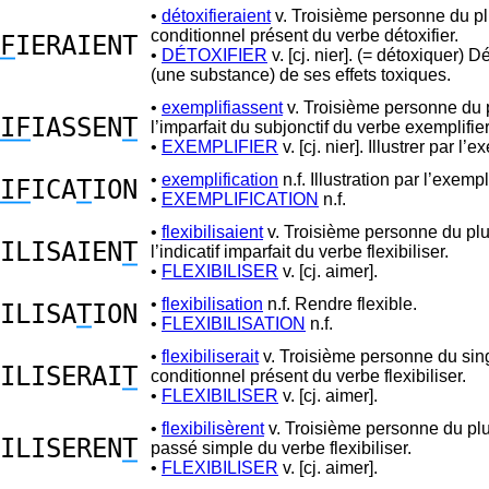
•
détoxifieraient
v. Troisième personne du pl
conditionnel présent du verbe détoxifier.
F
IERAIENT
•
DÉTOXIFIER
v. [cj. nier]. (= détoxiquer) 
(une substance) de ses effets toxiques.
•
exemplifiassent
v. Troisième personne du p
IF
IASSEN
T
l’imparfait du subjonctif du verbe exemplifier
•
EXEMPLIFIER
v. [cj. nier]. Illustrer par l’
•
exemplification
n.f. Illustration par l’exemp
IF
ICA
T
ION
•
EXEMPLIFICATION
n.f.
•
flexibilisaient
v. Troisième personne du plu
ILISAIEN
T
l’indicatif imparfait du verbe flexibiliser.
•
FLEXIBILISER
v. [cj. aimer].
•
flexibilisation
n.f. Rendre flexible.
ILISA
T
ION
•
FLEXIBILISATION
n.f.
•
flexibiliserait
v. Troisième personne du sing
ILISERAI
T
conditionnel présent du verbe flexibiliser.
•
FLEXIBILISER
v. [cj. aimer].
•
flexibilisèrent
v. Troisième personne du plu
ILISEREN
T
passé simple du verbe flexibiliser.
•
FLEXIBILISER
v. [cj. aimer].