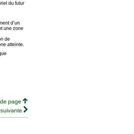
iel du futur
ment d’un
nt une zone
on de
ne atteinte.
ique
 de page
 suivante