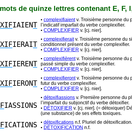
7 mots de quinze lettres contenant E, F, I
•
complexifiaient
v. Troisième personne du p
XIF
IAIEN
T
l’indicatif imparfait du verbe complexifier.
•
COMPLEXIFIER
v. [cj. nier].
•
complexifierait
v. Troisième personne du si
XIF
IERAI
T
conditionnel présent du verbe complexifier.
•
COMPLEXIFIER
v. [cj. nier].
•
complexifièrent
v. Troisième personne du p
XIF
IEREN
T
passé simple du verbe complexifier.
•
COMPLEXIFIER
v. [cj. nier].
•
complexifieront
v. Troisième personne du p
XIF
IERON
T
futur du verbe complexifier.
•
COMPLEXIFIER
v. [cj. nier].
•
détoxifiassions
v. Première personne du pl
l’imparfait du subjonctif du verbe détoxifier.
F
IASSIONS
•
DÉTOXIFIER
v. [cj. nier]. (= détoxiquer) 
(une substance) de ses effets toxiques.
•
détoxifications
n.f. Pluriel de détoxification
F
ICATIONS
•
DÉTOXIFICATION
n.f.