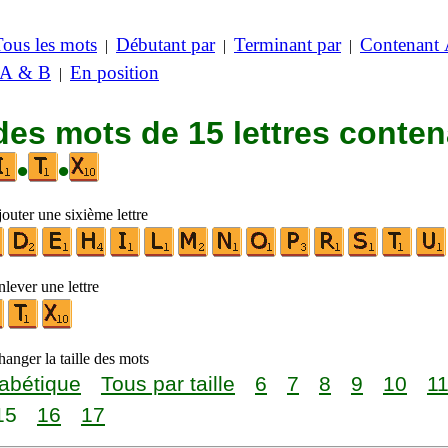
Tous les mots
Débutant par
Terminant par
Contenant
|
|
|
 A & B
En position
|
des mots de 15 lettres conte
•
•
outer une sixième lettre
lever une lettre
anger la taille des mots
abétique
Tous par taille
6
7
8
9
10
1
15
16
17