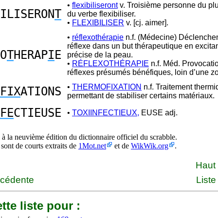
•
flexibiliseront
v. Troisième personne du plur
ILISERON
T
du verbe flexibiliser.
•
FLEXIBILISER
v. [cj. aimer].
•
réflexothérapie
n.f. (Médecine) Déclenche
réflexe dans un but thérapeutique en excita
O
T
HERAP
I
E
précise de la peau.
•
RÉFLEXOTHÉRAPIE
n.f. Méd. Provocati
réflexes présumés bénéfiques, loin d’une zo
•
THERMOFIXATION
n.f. Traitement therm
FIX
ATIONS
permettant de stabiliser certains matériaux.
FE
CTIEUSE
•
TOXIINFECTIEUX,
EUSE adj.
à la neuvième édition du dictionnaire officiel du scrabble.
 sont de courts extraits de
1Mot.net
et de
WikWik.org
.
Haut
écédente
Liste
tte liste pour :