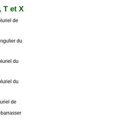
, T et X
luriel de
ngulier du
luriel du
luriel du
uriel de
Débarrasser
.