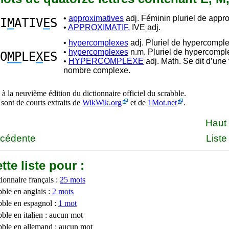
•
approximatives
adj. Féminin pluriel de appro
I
M
ATIV
E
S
•
APPROXIMATIF,
IVE adj.
•
hypercomplexes
adj. Pluriel de hypercompl
•
hypercomplexes
n.m. Pluriel de hypercompl
O
MP
LE
X
ES
•
HYPERCOMPLEXE
adj. Math. Se dit d’une
nombre complexe.
à la neuvième édition du dictionnaire officiel du scrabble.
 sont de courts extraits de
WikWik.org
et de
1Mot.net
.
Haut
écédente
Liste
tte liste pour :
ionnaire français :
25 mots
bble en anglais :
2 mots
bble en espagnol :
1 mot
ble en italien : aucun mot
bble en allemand : aucun mot