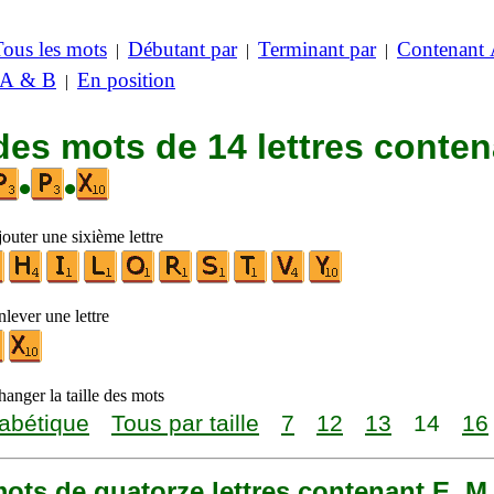
Tous les mots
Débutant par
Terminant par
Contenant
|
|
|
 A & B
En position
|
des mots de 14 lettres conte
•
•
outer une sixième lettre
lever une lettre
anger la taille des mots
abétique
Tous par taille
7
12
13
14
16
 mots de quatorze lettres contenant E, M,