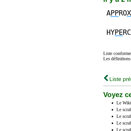
A
PP
RO
X
HY
PE
RC
Liste conforme 
Les définitions
Liste pr
Voyez ce
Le Wikt
Le scra
Le scra
Le scrab
Le scra