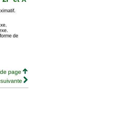
ximatif.
exe.
exe.
 forme de
 de page
 suivante