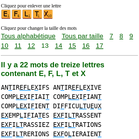
Cliquez pour enlever une lettre
Cliquez pour changer la taille des mots
Tous alphabétique
Tous par taille
7
8
9
10
11
12
13
14
15
16
17
Il y a 22 mots de treize lettres
contenant E, F, L, T et X
AN
T
IR
EFL
E
X
IFS AN
T
IR
EFL
E
X
IVE
COMP
LEX
I
F
IAI
T
COMP
LEX
I
F
IAN
T
COMP
LEX
I
F
IEN
T
DI
F
FICU
LT
U
E
U
X
EX
EMP
L
I
F
IA
T
ES
EXF
I
LT
RASSENT
EXF
I
LT
RASSIEZ
EXF
I
LT
RATIONS
EXF
I
LT
RERIONS
EXF
O
L
IERAIEN
T