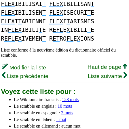
FLEX
IBILISAI
T
FLEX
IBILISAN
T
FLEX
IBILISEN
T
FLEX
ISECURI
T
E
FLEX
I
T
ARIENNE
FLEX
I
T
ARISMES
IN
FLEX
IBILI
T
E R
EFL
E
X
IBILI
T
E
R
EFL
E
X
IVEMEN
T
R
ET
RO
FL
E
X
IONS
Liste conforme à la neuvième édition du dictionnaire officiel du
scrabble.
Haut de page
Modifier la liste
Liste précédente
Liste suivante
Voyez cette liste pour :
Le Wiktionnaire français :
128 mots
Le scrabble en anglais :
10 mots
Le scrabble en espagnol :
2 mots
Le scrabble en italien :
1 mot
Le scrabble en allemand : aucun mot