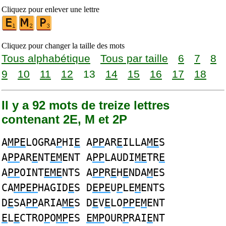
Cliquez pour enlever une lettre
Cliquez pour changer la taille des mots
Tous alphabétique
Tous par taille
6
7
8
9
10
11
12
13
14
15
16
17
18
Il y a 92 mots de treize lettres
contenant 2E, M et 2P
A
MPE
LOGRA
P
HI
E
A
PP
AR
E
ILLA
ME
S
A
PP
AR
E
NT
EM
ENT A
PP
LAUDI
ME
TR
E
A
PP
OINT
EME
NTS A
PP
R
E
H
E
NDA
M
ES
CA
MPEP
HAGID
E
S D
EPE
U
P
LE
M
ENTS
D
E
SA
PP
ARIA
ME
S D
E
V
E
LO
PP
E
M
ENT
E
L
E
CTRO
P
O
MP
ES
EMP
OUR
P
RAI
E
NT