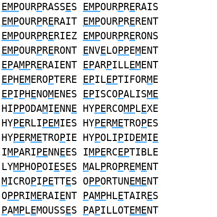
EMP
OUR
P
RASS
E
S
EMP
OUR
P
R
E
RAIS
EMP
OUR
P
R
E
RAIT
EMP
OUR
P
R
E
RENT
EMP
OUR
P
R
E
RIEZ
EMP
OUR
P
R
E
RONS
EMP
OUR
P
R
E
RONT
E
NV
E
LO
PP
E
M
ENT
EP
A
MP
R
E
RAIENT
EP
AR
P
ILL
EM
ENT
EP
H
EM
ERO
P
TERE
EP
IL
EP
TIFOR
M
E
EP
I
P
H
E
NO
M
ENES
EP
ISCO
P
ALIS
ME
HI
PP
ODA
M
I
E
NN
E
HY
PE
RCO
MP
L
E
XE
HY
PE
RLI
PEM
IES HY
PE
R
ME
TRO
P
ES
HY
PE
R
ME
TRO
P
IE HY
P
OLI
P
ID
EM
I
E
I
MP
ARI
PE
NN
E
ES I
MPE
RC
EP
TIBLE
LY
MP
HO
P
OI
E
S
E
S
M
AL
P
RO
P
R
E
M
E
NT
M
ICRO
P
I
PE
TT
E
S O
PP
ORTUN
EME
NT
O
PP
RI
ME
RAI
E
NT
P
A
MP
HL
E
TAIR
E
S
P
A
MP
L
E
MOUSS
E
S
P
A
P
ILLOT
EME
NT