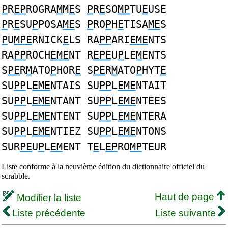
P
R
EP
ROGRA
M
M
E
S
P
R
E
SO
MP
TU
E
USE
P
R
E
SU
P
POSA
ME
S
P
RO
P
H
E
TISA
ME
S
P
U
MPE
RNICK
E
LS RA
PP
ARI
EME
NTS
RA
PP
ROCH
EME
NT R
EPE
U
P
LE
M
ENTS
S
PE
R
M
ATO
P
HOR
E
S
PE
R
M
ATO
P
HYT
E
SU
PP
L
EME
NTAIS SU
PP
L
EME
NTAIT
SU
PP
L
EME
NTANT SU
PP
L
EME
NTEES
SU
PP
L
EME
NTENT SU
PP
L
EME
NTERA
SU
PP
L
EME
NTIEZ SU
PP
L
EME
NTONS
SUR
PE
U
P
L
EM
ENT T
E
L
EP
RO
MP
TEUR
Liste conforme à la neuvième édition du dictionnaire officiel du
scrabble.
Haut de page
Modifier la liste
Liste précédente
Liste suivante