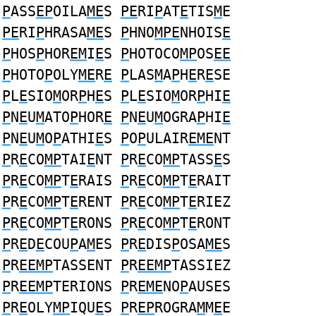
P
ASS
EP
OILA
ME
S
PE
RI
P
AT
E
TIS
M
E
PE
RI
P
HRASA
ME
S
P
HNO
MPE
NHOIS
E
P
HOS
P
HOR
EM
I
E
S
P
HOTOCO
MP
OS
EE
P
HOTO
P
OLY
ME
R
E
P
LAS
M
A
P
H
E
R
E
SE
P
L
E
SIO
M
OR
P
H
E
S
P
L
E
SIO
M
OR
P
HI
E
P
N
E
U
M
ATO
P
HOR
E
P
N
E
U
M
OGRA
P
HI
E
P
N
E
U
M
O
P
ATHI
E
S
P
O
P
ULAIR
EME
NT
P
R
E
CO
MP
TAI
E
NT
P
R
E
CO
MP
TASS
E
S
P
R
E
CO
MP
T
E
RAIS
P
R
E
CO
MP
T
E
RAIT
P
R
E
CO
MP
T
E
RENT
P
R
E
CO
MP
T
E
RIEZ
P
R
E
CO
MP
T
E
RONS
P
R
E
CO
MP
T
E
RONT
P
R
E
D
E
COU
P
A
M
ES
P
R
E
DIS
P
OSA
ME
S
P
R
EEMP
TASSENT
P
R
EEMP
TASSIEZ
P
R
EEMP
TERIONS
P
R
EME
NO
P
AUSES
P
R
E
OLY
MP
IQU
E
S
P
R
EP
ROGRA
M
M
E
E