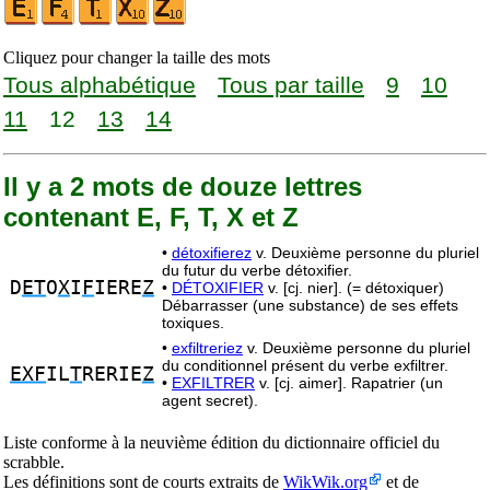
Cliquez pour changer la taille des mots
Tous alphabétique
Tous par taille
9
10
11
12
13
14
Il y a 2 mots de douze lettres
contenant E, F, T, X et Z
•
détoxifierez
v. Deuxième personne du pluriel
du futur du verbe détoxifier.
D
ET
O
X
I
F
IERE
Z
•
DÉTOXIFIER
v. [cj. nier]. (= détoxiquer)
Débarrasser (une substance) de ses effets
toxiques.
•
exfiltreriez
v. Deuxième personne du pluriel
du conditionnel présent du verbe exfiltrer.
EXF
IL
T
RERIE
Z
•
EXFILTRER
v. [cj. aimer]. Rapatrier (un
agent secret).
Liste conforme à la neuvième édition du dictionnaire officiel du
scrabble.
Les définitions sont de courts extraits de
WikWik.org
et de