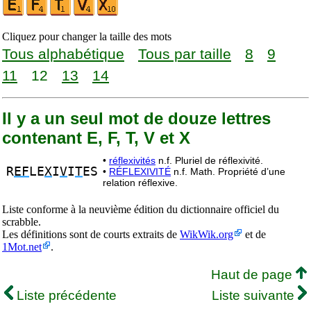
Cliquez pour changer la taille des mots
Tous alphabétique
Tous par taille
8
9
11
12
13
14
Il y a un seul mot de douze lettres
contenant E, F, T, V et X
•
réflexivités
n.f. Pluriel de réflexivité.
R
EF
LE
X
I
V
I
T
ES
•
RÉFLEXIVITÉ
n.f. Math. Propriété d’une
relation réflexive.
Liste conforme à la neuvième édition du dictionnaire officiel du
scrabble.
Les définitions sont de courts extraits de
WikWik.org
et de
1Mot.net
.
Haut de page
Liste précédente
Liste suivante