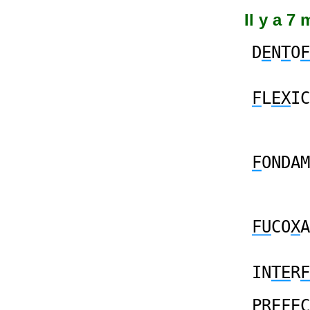
Il y a 7
D
E
N
T
O
F
F
L
EX
IC
F
ONDAM
FU
CO
X
A
IN
TE
R
F
PR
EF
EC