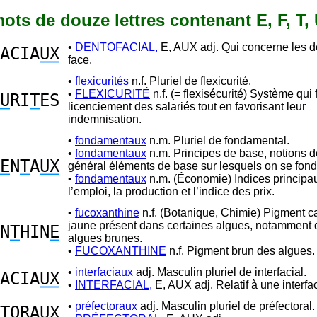
 mots de douze lettres contenant E, F, T, 
•
DENTOFACIAL,
E, AUX adj. Qui concerne les de
ACIA
UX
face.
•
flexicurités
n.f. Pluriel de flexicurité.
•
FLEXICURITÉ
n.f. (= flexisécurité) Système qui f
U
RI
T
ES
licenciement des salariés tout en favorisant leur
indemnisation.
•
fondamentaux
n.m. Pluriel de fondamental.
•
fondamentaux
n.m. Principes de base, notions d
E
N
T
A
UX
général éléments de base sur lesquels on se fond
•
fondamentaux
n.m. (Économie) Indices princip
l’emploi, la production et l’indice des prix.
•
fucoxanthine
n.f. (Botanique, Chimie) Pigment c
jaune présent dans certaines algues, notamment 
N
T
HIN
E
algues brunes.
•
FUCOXANTHINE
n.f. Pigment brun des algues.
•
interfaciaux
adj. Masculin pluriel de interfacial.
ACIA
UX
•
INTERFACIAL,
E, AUX adj. Relatif à une interfa
•
préfectoraux
adj. Masculin pluriel de préfectoral.
T
ORA
UX