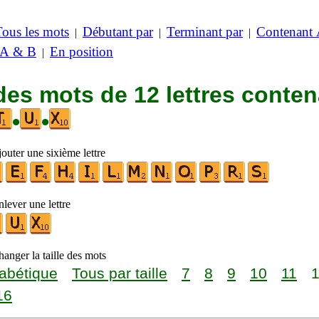
Tous les mots
Débutant par
Terminant par
Contenant
|
|
|
 A & B
En position
|
des mots de 12 lettres conte
•
•
outer une sixième lettre
lever une lettre
anger la taille des mots
abétique
Tous par taille
7
8
9
10
11
16