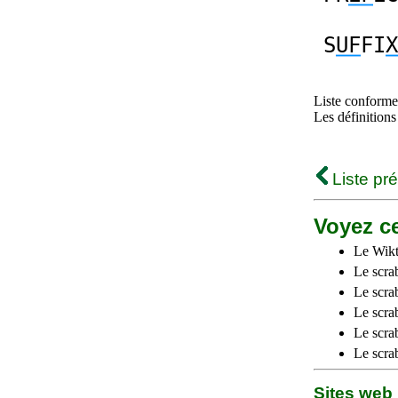
S
UF
FI
X
Liste conforme 
Les définitions
Liste pr
Voyez ce
Le Wikt
Le scra
Le scra
Le scrab
Le scra
Le scra
Sites we