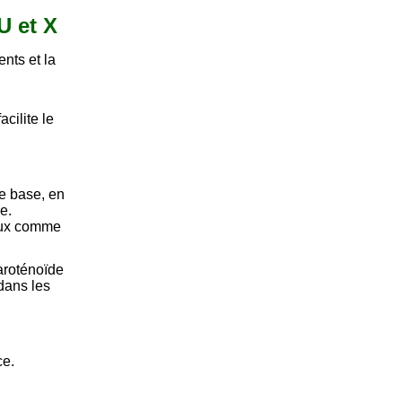
U et X
nts et la
acilite le
e base, en
e.
aux comme
aroténoïde
dans les
ce.