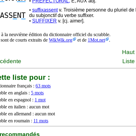
•
PRÉFECTORAL,
E, AUX adj.
•
suffixassent
v. Troisième personne du pluriel de l
ASS
E
N
T
du subjonctif du verbe suffixer.
•
SUFFIXER
v. [cj. aimer].
à la neuvième édition du dictionnaire officiel du scrabble.
 sont de courts extraits de
WikWik.org
et de
1Mot.net
.
Haut
écédente
Liste
tte liste pour :
ionnaire français :
63 mots
bble en anglais :
5 mots
bble en espagnol :
1 mot
ble en italien : aucun mot
bble en allemand : aucun mot
bble en roumain :
11 mots
b recommandés