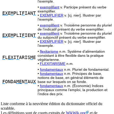
l’exemple.
•
exemplifiant
v. Participe présent du verbe
exemplifier.
EX
E
M
PLI
F
IAN
T
•
EXEMPLIFIER
v. [cj. nier]. Illustrer par
l’exemple.
•
exemplifient
v. Troisième personne du pluriel
de l’indicatif présent du verbe exemplifier.
•
exemplifient
v. Troisième personne du pluriel
EX
E
M
PLI
F
IEN
T
du subjonctif présent du verbe exemplifier.
•
EXEMPLIFIER
v. [cj. nier]. Illustrer par
l’exemple.
•
flexitarisme
n.m. Système d’alimentation
consistant à être flexible dans la pratique
F
L
EX
I
T
ARIS
M
E
végétarienne.
•
FLEXITARISME
n.m.
•
fondamentaux
n.m. Pluriel de fondamental.
•
fondamentaux
n.m. Principes de base,
notions de base, en général éléments de
F
ONDA
ME
N
T
AU
X
base sur lesquels on se fonde.
•
fondamentaux
n.m. (Économie) Indices
principaux comme l’emploi, la production et
l’indice des prix.
Liste conforme à la neuvième édition du dictionnaire officiel du
scrabble.
Les définitions sont de courts extraits de
WikWik.org
et de