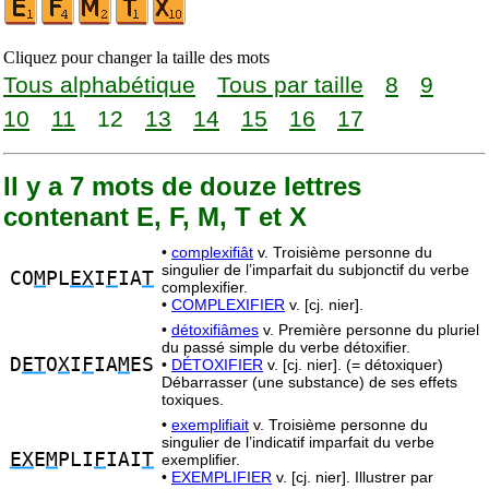
Cliquez pour changer la taille des mots
Tous alphabétique
Tous par taille
8
9
10
11
12
13
14
15
16
17
Il y a 7 mots de douze lettres
contenant E, F, M, T et X
•
complexifiât
v. Troisième personne du
singulier de l’imparfait du subjonctif du verbe
CO
M
PL
EX
I
F
IA
T
complexifier.
•
COMPLEXIFIER
v. [cj. nier].
•
détoxifiâmes
v. Première personne du pluriel
du passé simple du verbe détoxifier.
D
ET
O
X
I
F
IA
M
ES
•
DÉTOXIFIER
v. [cj. nier]. (= détoxiquer)
Débarrasser (une substance) de ses effets
toxiques.
•
exemplifiait
v. Troisième personne du
singulier de l’indicatif imparfait du verbe
EX
E
M
PLI
F
IAI
T
exemplifier.
•
EXEMPLIFIER
v. [cj. nier]. Illustrer par