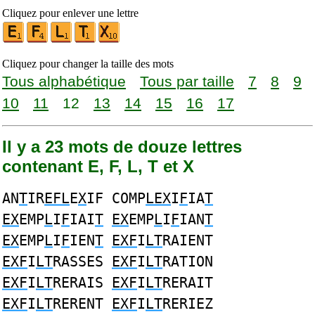
Cliquez pour enlever une lettre
Cliquez pour changer la taille des mots
Tous alphabétique
Tous par taille
7
8
9
10
11
12
13
14
15
16
17
Il y a 23 mots de douze lettres
contenant E, F, L, T et X
AN
T
IR
EFL
E
X
IF COMP
LEX
I
F
IA
T
EX
EMP
L
I
F
IAI
T
EX
EMP
L
I
F
IAN
T
EX
EMP
L
I
F
IEN
T
EXF
I
LT
RAIENT
EXF
I
LT
RASSES
EXF
I
LT
RATION
EXF
I
LT
RERAIS
EXF
I
LT
RERAIT
EXF
I
LT
RERENT
EXF
I
LT
RERIEZ