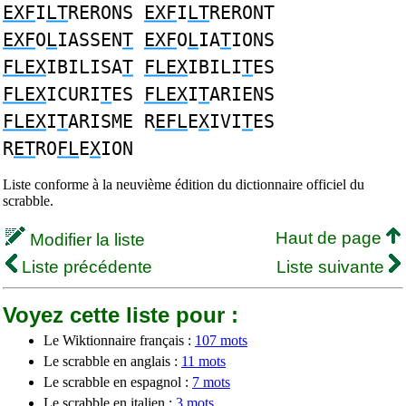
EXF
I
LT
RERONS
EXF
I
LT
RERONT
EXF
O
L
IASSEN
T
EXF
O
L
IA
T
IONS
FLEX
IBILISA
T
FLEX
IBILI
T
ES
FLEX
ICURI
T
ES
FLEX
I
T
ARIENS
FLEX
I
T
ARISME R
EFL
E
X
IVI
T
ES
R
ET
RO
FL
E
X
ION
Liste conforme à la neuvième édition du dictionnaire officiel du
scrabble.
Haut de page
Modifier la liste
Liste précédente
Liste suivante
Voyez cette liste pour :
Le Wiktionnaire français :
107 mots
Le scrabble en anglais :
11 mots
Le scrabble en espagnol :
7 mots
Le scrabble en italien :
3 mots