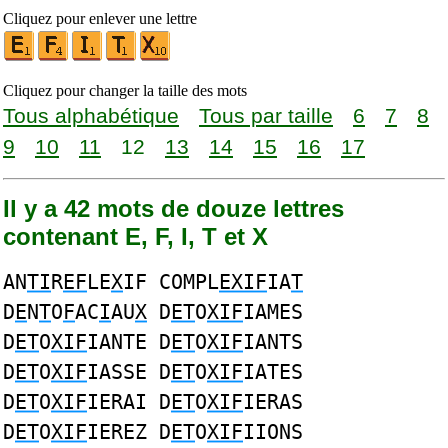
Cliquez pour enlever une lettre
Cliquez pour changer la taille des mots
Tous alphabétique
Tous par taille
6
7
8
9
10
11
12
13
14
15
16
17
Il y a 42 mots de douze lettres
contenant E, F, I, T et X
AN
TI
R
EF
LE
X
IF COMPL
EXIF
IA
T
D
E
N
T
O
F
AC
I
AU
X
D
ET
O
XIF
IAMES
D
ET
O
XIF
IANTE D
ET
O
XIF
IANTS
D
ET
O
XIF
IASSE D
ET
O
XIF
IATES
D
ET
O
XIF
IERAI D
ET
O
XIF
IERAS
D
ET
O
XIF
IEREZ D
ET
O
XIF
IIONS