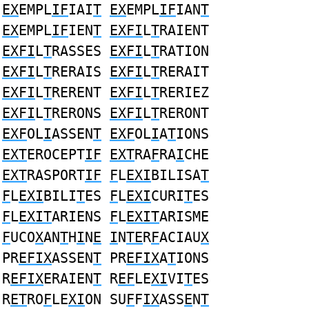
EX
EMPL
IF
IAI
T
EX
EMPL
IF
IAN
T
EX
EMPL
IF
IEN
T
EXFI
L
T
RAIENT
EXFI
L
T
RASSES
EXFI
L
T
RATION
EXFI
L
T
RERAIS
EXFI
L
T
RERAIT
EXFI
L
T
RERENT
EXFI
L
T
RERIEZ
EXFI
L
T
RERONS
EXFI
L
T
RERONT
EXF
OL
I
ASSEN
T
EXF
OL
I
A
T
IONS
EXT
EROCEPT
IF
EXT
RA
F
RA
I
CHE
EXT
RASPORT
IF
F
L
EXI
BILISA
T
F
L
EXI
BILI
T
ES
F
L
EXI
CURI
T
ES
F
L
EXIT
ARIENS
F
L
EXIT
ARISME
F
UCO
X
AN
T
H
I
N
E
I
N
TE
R
F
ACIAU
X
PR
EFIX
ASSEN
T
PR
EFIX
A
T
IONS
R
EFIX
ERAIEN
T
R
EF
LE
XI
VI
T
ES
R
ET
RO
F
LE
XI
ON SU
F
F
IX
ASS
E
N
T