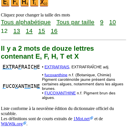
Cliquez pour changer la taille des mots
Tous alphabétique
Tous par taille
9
10
12
13
14
15
16
Il y a 2 mots de douze lettres
contenant E, F, H, T et X
EXT
RA
F
RAIC
H
E
•
EXTRAFRAIS,
EXTRAFRAÎCHE adj.
•
fucoxanthine
n.f. (Botanique, Chimie)
Pigment caroténoïde jaune présent dans
certaines algues, notamment dans les algues
F
UCO
X
AN
TH
IN
E
brunes.
•
FUCOXANTHINE
n.f. Pigment brun des
algues.
Liste conforme à la neuvième édition du dictionnaire officiel du
scrabble.
Les définitions sont de courts extraits de
1Mot.net
et de
WikWik.org
.