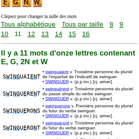
Cliquez pour changer la taille des mots
Tous alphabétique
Tous par taille
8
9
10
11
12
13
14
15
16
Il y a 11 mots d'onze lettres contenant
E, G, 2N et W
•
swinguaient
v. Troisième personne du pluriel
S
W
I
NG
UAI
EN
T
de l’imparfait de l’indicatif de swinguer.
•
SWINGUER
v. (p.p.inv.) [cj. aimer].
•
swinguèrent
v. Troisième personne du pluriel
S
W
I
NG
U
E
RE
N
T
du passé simple du verbe swinguer.
•
SWINGUER
v. (p.p.inv.) [cj. aimer].
•
swinguerons
v. Première personne du pluriel
S
W
I
NG
U
E
RO
N
S
du futur du verbe swinguer.
•
SWINGUER
v. (p.p.inv.) [cj. aimer].
•
swingueront
v. Troisième personne du pluriel
S
W
I
NG
U
E
RO
N
T
du futur du verbe swinguer.
•
SWINGUER
v. (p.p.inv.) [cj. aimer].