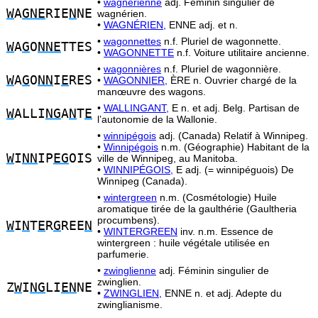
•
wagnérienne
adj. Féminin singulier de
W
A
GNE
RIE
N
NE
wagnérien.
•
WAGNÉRIEN,
ENNE adj. et n.
•
wagonnettes
n.f. Pluriel de wagonnette.
W
A
G
O
NNE
TTES
•
WAGONNETTE
n.f. Voiture utilitaire ancienne.
•
wagonnières
n.f. Pluriel de wagonnière.
W
A
G
O
NN
I
E
RES
•
WAGONNIER,
ÈRE n. Ouvrier chargé de la
manœuvre des wagons.
•
WALLINGANT,
E n. et adj. Belg. Partisan de
W
ALLI
NG
A
N
T
E
l’autonomie de la Wallonie.
•
winnipégois
adj. (Canada) Relatif à Winnipeg.
•
Winnipégois
n.m. (Géographie) Habitant de la
W
I
NN
IP
EG
OIS
ville de Winnipeg, au Manitoba.
•
WINNIPÉGOIS,
E adj. (= winnipéguois) De
Winnipeg (Canada).
•
wintergreen
n.m. (Cosmétologie) Huile
aromatique tirée de la gaulthérie (Gaultheria
procumbens).
W
I
N
T
E
R
G
REE
N
•
WINTERGREEN
inv. n.m. Essence de
wintergreen : huile végétale utilisée en
parfumerie.
•
zwinglienne
adj. Féminin singulier de
zwinglien.
Z
W
I
NG
LI
EN
NE
•
ZWINGLIEN,
ENNE n. et adj. Adepte du
zwinglianisme.