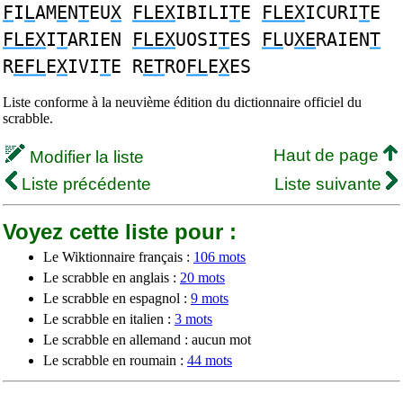
F
I
L
AM
E
N
T
EU
X
FLEX
IBILI
T
E
FLEX
ICURI
T
E
FLEX
I
T
ARIEN
FLEX
UOSI
T
ES
FL
U
XE
RAIEN
T
R
EFL
E
X
IVI
T
E R
ET
RO
FL
E
X
ES
Liste conforme à la neuvième édition du dictionnaire officiel du
scrabble.
Haut de page
Modifier la liste
Liste précédente
Liste suivante
Voyez cette liste pour :
Le Wiktionnaire français :
106 mots
Le scrabble en anglais :
20 mots
Le scrabble en espagnol :
9 mots
Le scrabble en italien :
3 mots
Le scrabble en allemand : aucun mot
Le scrabble en roumain :
44 mots