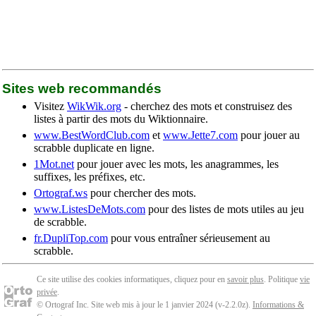
Sites web recommandés
Visitez
WikWik.org
- cherchez des mots et construisez des
listes à partir des mots du Wiktionnaire.
www.BestWordClub.com
et
www.Jette7.com
pour jouer au
scrabble duplicate en ligne.
1Mot.net
pour jouer avec les mots, les anagrammes, les
suffixes, les préfixes, etc.
Ortograf.ws
pour chercher des mots.
www.ListesDeMots.com
pour des listes de mots utiles au jeu
de scrabble.
fr.DupliTop.com
pour vous entraîner sérieusement au
scrabble.
Ce site utilise des cookies informatiques, cliquez pour en
savoir plus
. Politique
vie
privée
.
© Ortograf Inc. Site web mis à jour le 1 janvier 2024 (v-2.2.0
z
).
Informations &