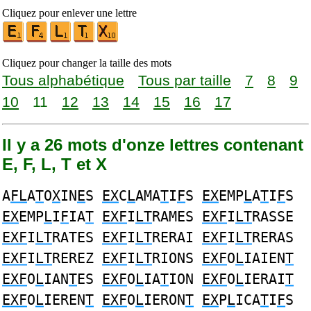
Cliquez pour enlever une lettre
Cliquez pour changer la taille des mots
Tous alphabétique
Tous par taille
7
8
9
10
11
12
13
14
15
16
17
Il y a 26 mots d'onze lettres contenant
E, F, L, T et X
A
FL
A
T
O
X
IN
E
S
EX
C
L
AMA
T
I
F
S
EX
EMP
L
A
T
I
F
S
EX
EMP
L
I
F
IA
T
EXF
I
LT
RAMES
EXF
I
LT
RASSE
EXF
I
LT
RATES
EXF
I
LT
RERAI
EXF
I
LT
RERAS
EXF
I
LT
REREZ
EXF
I
LT
RIONS
EXF
O
L
IAIEN
T
EXF
O
L
IAN
T
ES
EXF
O
L
IA
T
ION
EXF
O
L
IERAI
T
EXF
O
L
IEREN
T
EXF
O
L
IERON
T
EX
P
L
ICA
T
I
F
S