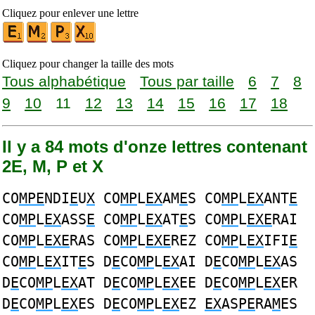
Cliquez pour enlever une lettre
Cliquez pour changer la taille des mots
Tous alphabétique
Tous par taille
6
7
8
9
10
11
12
13
14
15
16
17
18
Il y a 84 mots d'onze lettres contenant
2E, M, P et X
CO
MPE
NDI
E
U
X
CO
MP
L
EX
AM
E
S CO
MP
L
EX
ANT
E
CO
MP
L
EX
ASS
E
CO
MP
L
EX
AT
E
S CO
MP
L
EXE
RAI
CO
MP
L
EXE
RAS CO
MP
L
EXE
REZ CO
MP
L
EX
IFI
E
CO
MP
L
EX
IT
E
S D
E
CO
MP
L
EX
AI D
E
CO
MP
L
EX
AS
D
E
CO
MP
L
EX
AT D
E
CO
MP
L
EX
EE D
E
CO
MP
L
EX
ER
D
E
CO
MP
L
EX
ES D
E
CO
MP
L
EX
EZ
EX
AS
PE
RA
M
ES