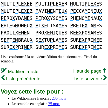
M
ULTI
P
L
EXE
E
M
ULTI
P
L
EXE
R
M
ULTI
P
L
EXE
S
M
ULTI
P
L
EXE
Z
P
AVI
ME
NT
E
U
X
PE
CCA
M
IN
E
U
X
PE
RO
X
YDA
ME
S
PE
RO
X
YSO
ME
S
P
H
E
NO
ME
NAU
X
P
HL
E
G
M
ON
E
U
X
P
I
XE
LISA
ME
S
P
R
E
T
EX
TA
M
ES
P
ROLI
XEME
NT
P
RO
XEM
IQU
E
S R
EEXP
OSA
M
ES
S
EP
T
EM
BRAU
X
S
EX
TU
P
LA
ME
S SUR
EXP
RI
ME
E
SUR
EXP
RI
ME
R SUR
EXP
RI
ME
S SUR
EXP
RI
ME
Z
Liste conforme à la neuvième édition du dictionnaire officiel du
scrabble.
Haut de page
Modifier la liste
Liste précédente
Liste suivante
Voyez cette liste pour :
Le Wiktionnaire français :
230 mots
Le scrabble en anglais :
25 mots