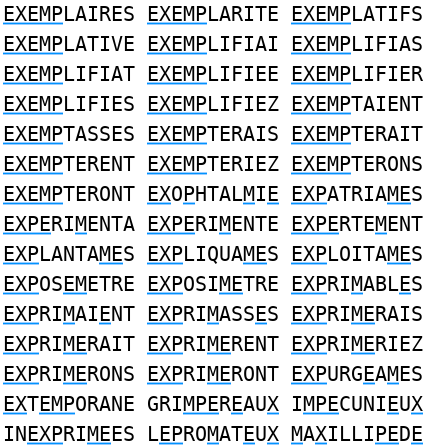
EXEMP
LAIRES
EXEMP
LARITE
EXEMP
LATIFS
EXEMP
LATIVE
EXEMP
LIFIAI
EXEMP
LIFIAS
EXEMP
LIFIAT
EXEMP
LIFIEE
EXEMP
LIFIER
EXEMP
LIFIES
EXEMP
LIFIEZ
EXEMP
TAIENT
EXEMP
TASSES
EXEMP
TERAIS
EXEMP
TERAIT
EXEMP
TERENT
EXEMP
TERIEZ
EXEMP
TERONS
EXEMP
TERONT
EX
O
P
HTAL
M
I
E
EXP
ATRIA
ME
S
EXPE
RI
M
ENTA
EXPE
RI
M
ENTE
EXPE
RTE
M
ENT
EXP
LANTA
ME
S
EXP
LIQUA
ME
S
EXP
LOITA
ME
S
EXP
OS
EM
ETRE
EXP
OSI
ME
TRE
EXP
RI
M
ABL
E
S
EXP
RI
M
AI
E
NT
EXP
RI
M
ASS
E
S
EXP
RI
ME
RAIS
EXP
RI
ME
RAIT
EXP
RI
ME
RENT
EXP
RI
ME
RIEZ
EXP
RI
ME
RONS
EXP
RI
ME
RONT
EXP
URG
E
A
M
ES
EX
T
EMP
ORANE GRI
MPE
R
E
AU
X
I
MPE
CUNI
E
U
X
IN
EXP
RI
ME
ES L
EP
RO
M
AT
E
U
X
M
A
X
ILLI
PE
D
E