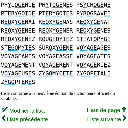
PH
Y
L
OGE
NI
E
PH
Y
T
OGE
N
E
S PS
Y
CH
OGE
N
E
PT
E
R
YGO
ID
E
PT
E
R
YGO
T
E
S P
Y
R
OG
RAV
EE
R
EO
X
YGE
NAI R
EO
X
YGE
NAS R
EO
X
YGE
NAT
R
EO
X
YGE
NEE R
EO
X
YGE
NER R
EO
X
YGE
NES
R
EO
X
YGE
NEZ R
O
U
GE
O
Y
I
E
Z ST
E
AT
O
P
YGE
ST
EGO
M
Y
I
E
S SUR
O
X
YGE
N
E
V
OY
A
GE
AG
E
S
V
OY
A
GE
AM
E
S V
OY
A
GE
ASS
E
V
OY
A
GE
AT
E
S
V
OY
A
GE
M
E
NT V
OY
A
GE
R
E
NT V
OY
A
GE
RI
E
Z
V
OY
A
GE
US
E
S Z
YGO
MYC
E
T
E
Z
YGO
P
E
TAL
E
Z
YGO
PT
E
R
E
S
Liste conforme à la neuvième édition du dictionnaire officiel du
scrabble.
Haut de page
Modifier la liste
Liste précédente
Liste suivante