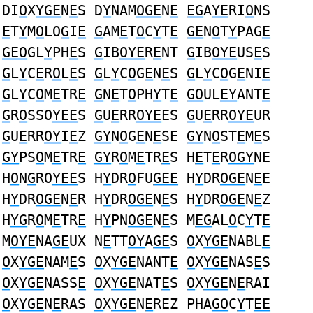
DI
O
X
YGE
N
E
S D
Y
NAM
OGE
N
E
EG
A
YE
RI
O
NS
E
T
Y
M
O
LO
G
I
E
G
AM
E
T
O
C
Y
T
E
GE
N
O
T
Y
PAG
E
GEO
GL
Y
PH
E
S
G
IB
OYE
R
E
NT
G
IB
OYE
US
E
S
G
L
Y
C
E
R
O
L
E
S
G
L
Y
C
O
G
E
N
E
S
G
L
Y
C
O
G
E
NI
E
G
L
Y
C
O
M
E
TR
E
G
N
E
T
O
PH
Y
T
E
GO
UL
EY
ANT
E
G
R
O
SSO
YEE
S
G
U
E
RR
OYE
ES
G
U
E
RR
OYE
UR
G
U
E
RR
OY
I
E
Z
GY
N
O
G
E
N
E
SE
GY
N
O
ST
E
M
E
S
GY
PS
O
M
E
TR
E
GY
R
O
M
E
TR
E
S H
E
T
E
R
OGY
NE
H
O
N
G
RO
YEE
S H
Y
DR
O
FU
GEE
H
Y
DR
OGE
N
E
E
H
Y
DR
OGE
N
E
R H
Y
DR
OGE
N
E
S H
Y
DR
OGE
N
E
Z
H
YG
R
O
M
E
TR
E
H
Y
PN
OGE
N
E
S M
EG
AL
O
C
Y
T
E
M
OYE
NA
GE
UX N
E
TT
OY
A
GE
S
O
X
YGE
NABL
E
O
X
YGE
NAM
E
S
O
X
YGE
NANT
E
O
X
YGE
NAS
E
S
O
X
YGE
NASS
E
O
X
YGE
NAT
E
S
O
X
YGE
N
E
RAI
O
X
YGE
N
E
RAS
O
X
YGE
N
E
REZ PHA
GO
C
Y
T
EE