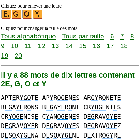
Cliquez pour enlever une lettre
Cliquez pour changer la taille des mots
Tous alphabétique
Tous par taille
6
7
8
9
10
11
12
13
14
15
16
17
18
19
20
Il y a 88 mots de dix lettres contenant
2E, G, O et Y
APT
E
R
YGO
T
E
AP
Y
R
OGE
N
E
S AR
GY
R
O
N
E
T
E
B
EG
A
YE
R
O
NS B
EG
A
YE
R
O
NT CR
YOGE
NI
E
S
CR
YOGE
NIS
E
C
Y
AN
OGE
N
E
S D
EG
RAV
OYE
E
D
EG
RAV
OYE
R D
EG
RAV
OYE
S D
EG
RAV
OYE
Z
D
E
S
O
X
YGE
NA D
E
S
O
X
YGE
NE D
E
XTR
OGY
R
E