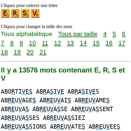
Cliquez pour enlever une lettre
Cliquez pour changer la taille des mots
Tous alphabétique
Tous par taille
4
5
6
7
8
9
10
11
12
13
14
15
16
17
18
19
20
21
Il y a 13576 mots contenant E, R, S et
V
ABO
R
TI
VES
AB
R
A
S
I
VE
AB
R
A
S
I
VE
S
AB
RE
U
V
AGE
S
AB
RE
U
V
AI
S
AB
RE
U
V
AME
S
AB
RE
U
V
A
S
AB
RE
U
V
A
S
SE AB
RE
U
V
A
S
SENT
AB
RE
U
V
A
S
SES AB
RE
U
V
A
S
SIEZ
AB
RE
U
V
A
S
SIONS AB
RE
U
V
ATE
S
AB
RE
U
V
EE
S