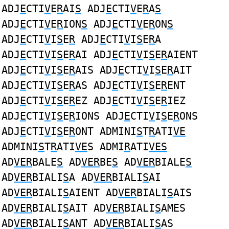
ADJ
E
CTI
V
E
R
AI
S
ADJ
E
CTI
V
E
R
A
S
ADJ
E
CTI
V
E
R
ION
S
ADJ
E
CTI
V
E
R
ON
S
ADJ
E
CTI
V
I
S
E
R
ADJ
E
CTI
V
I
S
E
R
A
ADJ
E
CTI
V
I
S
E
R
AI ADJ
E
CTI
V
I
S
E
R
AIENT
ADJ
E
CTI
V
I
S
E
R
AIS ADJ
E
CTI
V
I
S
E
R
AIT
ADJ
E
CTI
V
I
S
E
R
AS ADJ
E
CTI
V
I
S
E
R
ENT
ADJ
E
CTI
V
I
S
E
R
EZ ADJ
E
CTI
V
I
S
E
R
IEZ
ADJ
E
CTI
V
I
S
E
R
IONS ADJ
E
CTI
V
I
S
E
R
ONS
ADJ
E
CTI
V
I
S
E
R
ONT ADMINI
S
T
R
ATI
VE
ADMINI
S
T
R
ATI
VE
S ADMI
R
ATI
VES
AD
VER
BALE
S
AD
VER
BE
S
AD
VER
BIALE
S
AD
VER
BIALI
S
A AD
VER
BIALI
S
AI
AD
VER
BIALI
S
AIENT AD
VER
BIALI
S
AIS
AD
VER
BIALI
S
AIT AD
VER
BIALI
S
AMES
AD
VER
BIALI
S
ANT AD
VER
BIALI
S
AS