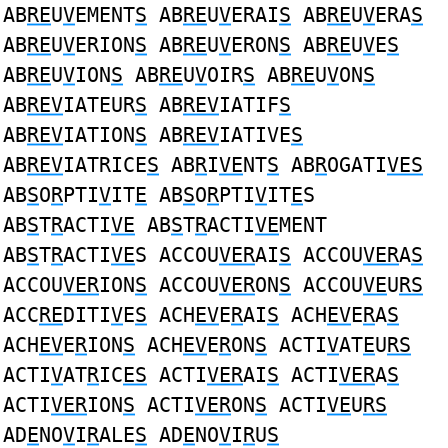
AB
RE
U
V
EMENT
S
AB
RE
U
V
ERAI
S
AB
RE
U
V
ERA
S
AB
RE
U
V
ERION
S
AB
RE
U
V
ERON
S
AB
RE
U
V
E
S
AB
RE
U
V
ION
S
AB
RE
U
V
OIR
S
AB
RE
U
V
ON
S
AB
REV
IATEUR
S
AB
REV
IATIF
S
AB
REV
IATION
S
AB
REV
IATIVE
S
AB
REV
IATRICE
S
AB
R
I
VE
NT
S
AB
R
OGATI
VES
AB
S
O
R
PTI
V
IT
E
AB
S
O
R
PTI
V
IT
E
S
AB
S
T
R
ACTI
VE
AB
S
T
R
ACTI
VE
MENT
AB
S
T
R
ACTI
VE
S ACCOU
VER
AI
S
ACCOU
VER
A
S
ACCOU
VER
ION
S
ACCOU
VER
ON
S
ACCOU
VE
U
RS
ACC
RE
DITI
V
E
S
ACH
EV
E
R
AI
S
ACH
EV
E
R
A
S
ACH
EV
E
R
ION
S
ACH
EV
E
R
ON
S
ACTI
V
AT
E
U
RS
ACTI
V
AT
R
IC
ES
ACTI
VER
AI
S
ACTI
VER
A
S
ACTI
VER
ION
S
ACTI
VER
ON
S
ACTI
VE
U
RS
AD
E
NO
V
I
R
ALE
S
AD
E
NO
V
I
R
U
S