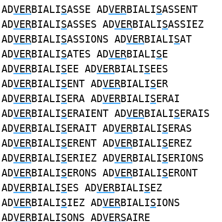
AD
VER
BIALI
S
ASSE AD
VER
BIALI
S
ASSENT
AD
VER
BIALI
S
ASSES AD
VER
BIALI
S
ASSIEZ
AD
VER
BIALI
S
ASSIONS AD
VER
BIALI
S
AT
AD
VER
BIALI
S
ATES AD
VER
BIALI
S
E
AD
VER
BIALI
S
EE AD
VER
BIALI
S
EES
AD
VER
BIALI
S
ENT AD
VER
BIALI
S
ER
AD
VER
BIALI
S
ERA AD
VER
BIALI
S
ERAI
AD
VER
BIALI
S
ERAIENT AD
VER
BIALI
S
ERAIS
AD
VER
BIALI
S
ERAIT AD
VER
BIALI
S
ERAS
AD
VER
BIALI
S
ERENT AD
VER
BIALI
S
EREZ
AD
VER
BIALI
S
ERIEZ AD
VER
BIALI
S
ERIONS
AD
VER
BIALI
S
ERONS AD
VER
BIALI
S
ERONT
AD
VER
BIALI
S
ES AD
VER
BIALI
S
EZ
AD
VER
BIALI
S
IEZ AD
VER
BIALI
S
IONS
AD
VER
BIALI
S
ONS AD
VERS
AIRE