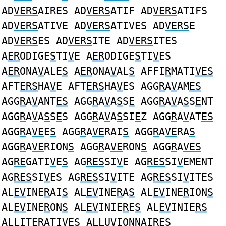
AD
VERS
AIRES AD
VERS
ATIF AD
VERS
ATIFS
AD
VERS
ATIVE AD
VERS
ATIVES AD
VERS
E
AD
VERS
ES AD
VERS
ITE AD
VERS
ITES
A
ER
ODIGE
S
TI
V
E A
ER
ODIGE
S
TI
V
ES
A
ER
ONA
V
ALE
S
A
ER
ONA
V
AL
S
AFFI
R
MATI
VES
AFT
ERS
HA
V
E AFT
ERS
HA
V
ES AGG
R
A
V
AM
ES
AGG
R
A
V
ANT
ES
AGG
R
A
V
A
S
S
E
AGG
R
A
V
A
S
S
E
NT
AGG
R
A
V
A
S
S
E
S AGG
R
A
V
A
S
SI
E
Z AGG
R
A
V
AT
ES
AGG
R
A
VE
E
S
AGG
R
A
VE
RAI
S
AGG
R
A
VE
RA
S
AGG
R
A
VE
RION
S
AGG
R
A
VE
RON
S
AGG
R
A
VES
AG
RE
GATI
V
E
S
AG
RES
SI
V
E AG
RES
SI
V
EMENT
AG
RES
SI
V
ES AG
RES
SI
V
ITE AG
RES
SI
V
ITES
AL
EV
INE
R
AI
S
AL
EV
INE
R
A
S
AL
EV
INE
R
ION
S
AL
EV
INE
R
ON
S
AL
EV
INIE
R
E
S
AL
EV
INIE
RS
ALLIT
ER
ATI
V
E
S
ALLU
V
IONNAI
RES