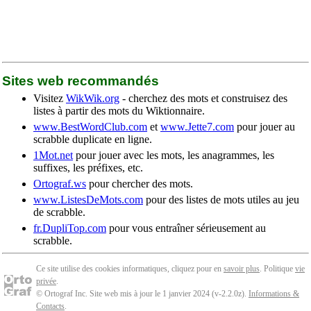
Sites web recommandés
Visitez
WikWik.org
- cherchez des mots et construisez des
listes à partir des mots du Wiktionnaire.
www.BestWordClub.com
et
www.Jette7.com
pour jouer au
scrabble duplicate en ligne.
1Mot.net
pour jouer avec les mots, les anagrammes, les
suffixes, les préfixes, etc.
Ortograf.ws
pour chercher des mots.
www.ListesDeMots.com
pour des listes de mots utiles au jeu
de scrabble.
fr.DupliTop.com
pour vous entraîner sérieusement au
scrabble.
Ce site utilise des cookies informatiques, cliquez pour en
savoir plus
. Politique
vie
privée
.
© Ortograf Inc. Site web mis à jour le 1 janvier 2024 (v-2.2.0
z
).
Informations &
Contacts
.