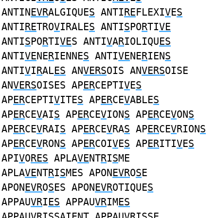
ANTIN
EVR
ALGIQUE
S
ANTI
RE
FLEXI
V
E
S
ANTI
RE
TRO
V
IRALE
S
ANTI
S
PO
R
TI
VE
ANTI
S
PO
R
TI
VE
S ANTI
V
A
R
IOLIQU
ES
ANTI
VE
NE
R
IENNE
S
ANTI
VE
NE
R
IEN
S
ANTI
V
I
R
AL
ES
AN
VERS
OIS AN
VERS
OISE
AN
VERS
OISES AP
ER
CEPTI
V
E
S
AP
ER
CEPTI
V
ITE
S
AP
ER
CE
V
ABLE
S
AP
ER
CE
V
AI
S
AP
ER
CE
V
ION
S
AP
ER
CE
V
ON
S
AP
ER
CE
V
RAI
S
AP
ER
CE
V
RA
S
AP
ER
CE
V
RION
S
AP
ER
CE
V
RON
S
AP
ER
COI
V
E
S
AP
ER
ITI
V
E
S
API
V
O
RES
APLA
VE
NT
R
I
S
ME
APLA
VE
NT
R
I
S
MES APON
EVR
O
S
E
APON
EVR
O
S
ES APON
EVR
OTIQUE
S
APPAU
VR
I
ES
APPAU
VR
IM
ES
APPAU
VR
I
S
SAI
E
NT APPAU
VR
I
S
S
E