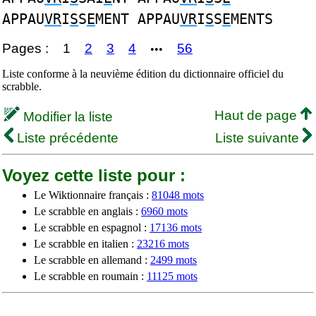
APPAU
VR
I
S
S
E
MENT APPAU
VR
I
S
S
E
MENTS
Pages :
1
2
3
4
56
•••
Liste conforme à la neuvième édition du dictionnaire officiel du
scrabble.
Haut de page
Modifier la liste
Liste précédente
Liste suivante
Voyez cette liste pour :
Le Wiktionnaire français :
81048 mots
Le scrabble en anglais :
6960 mots
Le scrabble en espagnol :
17136 mots
Le scrabble en italien :
23216 mots
Le scrabble en allemand :
2499 mots
Le scrabble en roumain :
11125 mots