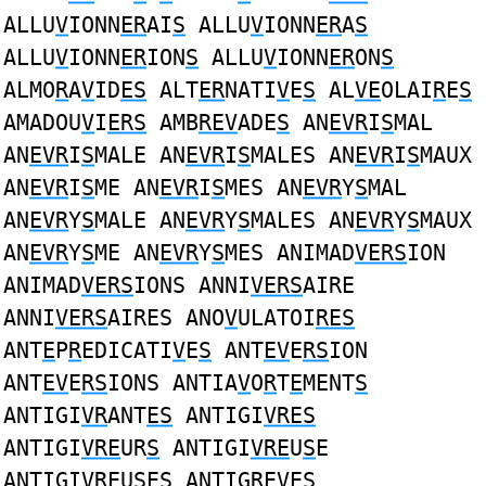
ALLU
V
IONN
ER
AI
S
ALLU
V
IONN
ER
A
S
ALLU
V
IONN
ER
ION
S
ALLU
V
IONN
ER
ON
S
ALMO
R
A
V
ID
ES
ALT
ER
NATI
V
E
S
AL
VE
OLAI
R
E
S
AMADOU
V
I
ERS
AMB
REV
ADE
S
AN
EVR
I
S
MAL
AN
EVR
I
S
MALE AN
EVR
I
S
MALES AN
EVR
I
S
MAUX
AN
EVR
I
S
ME AN
EVR
I
S
MES AN
EVR
Y
S
MAL
AN
EVR
Y
S
MALE AN
EVR
Y
S
MALES AN
EVR
Y
S
MAUX
AN
EVR
Y
S
ME AN
EVR
Y
S
MES ANIMAD
VERS
ION
ANIMAD
VERS
IONS ANNI
VERS
AIRE
ANNI
VERS
AIRES ANO
V
ULATOI
RES
ANT
E
P
R
EDICATI
V
E
S
ANT
EV
E
RS
ION
ANT
EV
E
RS
IONS ANTIA
V
O
R
T
E
MENT
S
ANTIGI
VR
ANT
ES
ANTIGI
VRES
ANTIGI
VRE
UR
S
ANTIGI
VRE
U
S
E
ANTIGI
VRE
U
S
ES ANTIG
REV
E
S