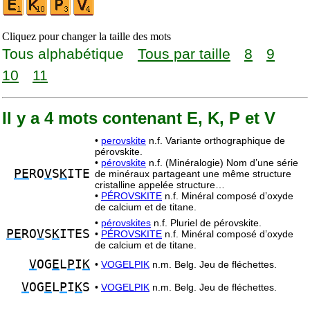
Cliquez pour changer la taille des mots
Tous alphabétique
Tous par taille
8
9
10
11
Il y a 4 mots contenant E, K, P et V
•
perovskite
n.f. Variante orthographique de
pérovskite.
•
pérovskite
n.f. (Minéralogie) Nom d’une série
PE
RO
V
S
K
ITE
de minéraux partageant une même structure
cristalline appelée structure…
•
PÉROVSKITE
n.f. Minéral composé d’oxyde
de calcium et de titane.
•
pérovskites
n.f. Pluriel de pérovskite.
PE
RO
V
S
K
ITES
•
PÉROVSKITE
n.f. Minéral composé d’oxyde
de calcium et de titane.
V
OG
E
L
P
I
K
•
VOGELPIK
n.m. Belg. Jeu de fléchettes.
V
OG
E
L
P
I
K
S
•
VOGELPIK
n.m. Belg. Jeu de fléchettes.