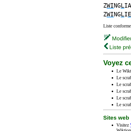
Z
WI
NG
L
I
Z
WI
NG
L
I
Liste conforme 
Modifier 
Liste pr
Voyez ce
Le Wikt
Le scra
Le scra
Le scrab
Le scra
Le scra
Sites we
Visitez
Wiktion