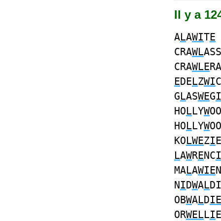
Il y a 1
A
L
A
WI
T
E
CRA
WL
AS
CRA
WLE
R
E
DE
L
Z
WI
G
L
AS
WE
G
HO
L
LY
W
O
HO
L
LY
W
O
KO
LWE
Z
I
L
A
W
R
E
NC
MA
L
A
WIE
N
I
D
W
A
L
D
OB
W
A
L
D
I
OR
WEL
L
I