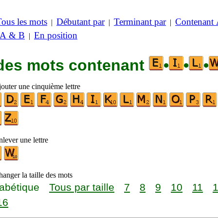
Tous les mots
Débutant par
Terminant par
Contenant
|
|
|
 A & B
En position
|
 des mots contenant
•
•
•
jouter une cinquième lettre
lever une lettre
anger la taille des mots
abétique
Tous par taille
7
8
9
10
11
16