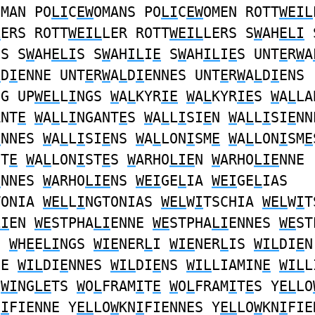
OMAN PO
LI
C
EW
OMANS PO
LI
C
EW
OMEN ROTT
WEIL
L
ERS ROTT
WEIL
LER ROTT
WEIL
LERS S
W
AH
ELI
ES S
W
AH
ELI
S S
W
AH
IL
I
E
S
W
AH
IL
I
E
S UNT
E
R
W
A
L
D
I
ENNE UNT
E
R
W
A
L
D
I
ENNES UNT
E
R
W
A
L
D
I
ENS
NG UP
WEL
L
I
NGS
W
A
L
KYR
IE
W
A
L
KYR
IE
S
W
A
L
LA
ANT
E
W
A
L
L
I
NGANT
E
S
W
A
L
L
I
SI
E
N
W
A
L
L
I
SI
E
NN
E
NNES
W
A
L
L
I
SI
E
NS
W
A
L
LON
I
SM
E
W
A
L
LON
I
SM
E
ST
E
W
A
L
LON
I
ST
E
S
W
ARHO
LIE
N
W
ARHO
LIE
NNE
E
NNES
W
ARHO
LIE
NS
WEI
GE
L
IA
WEI
GE
L
IAS
TONIA
WEL
L
I
NGTONIAS
WEL
W
I
TSCHIA
WEL
W
I
T
LI
EN
WE
STPHA
LI
ENNE
WE
STPHA
LI
ENNES
WE
ST
G
W
H
E
E
LI
NGS
WIE
NER
L
I
WIE
NER
L
IS
WIL
DI
E
N
NE
WIL
DI
E
NNES
WIL
DI
E
NS
WIL
LIAMIN
E
WIL
L
T
WI
NG
LE
TS
W
O
L
FRAM
I
T
E
W
O
L
FRAM
I
T
E
S Y
EL
LO
N
I
FIENNE Y
EL
LO
W
KN
I
FIENNES Y
EL
LO
W
KN
I
FIE