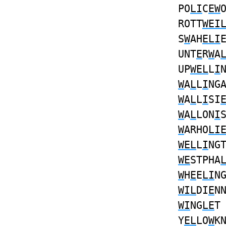
PO
LI
C
EW
ROTT
WEI
S
W
AH
ELI
UNT
E
R
W
A
UP
WEL
L
I
W
A
L
L
I
NG
W
A
L
L
I
SI
W
A
L
LON
I
W
ARHO
LI
WEL
L
I
NG
WE
STPHA
W
H
E
E
LI
N
WIL
DI
E
N
WI
NG
LE
Y
EL
LO
W
K