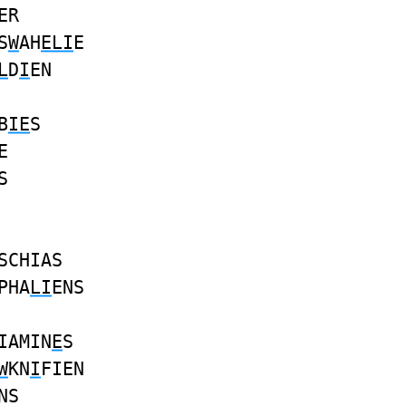
ER
S
W
AH
ELI
E
L
D
I
EN
B
IE
S
E
S
SCHIAS
PHA
LI
ENS
IAMIN
E
S
W
KN
I
FIEN
NS