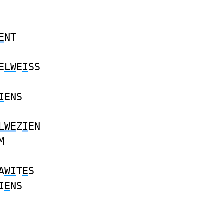
E
NT
E
LW
E
I
SS
I
ENS
LWE
Z
I
EN
M
A
WI
T
E
S
I
E
NS