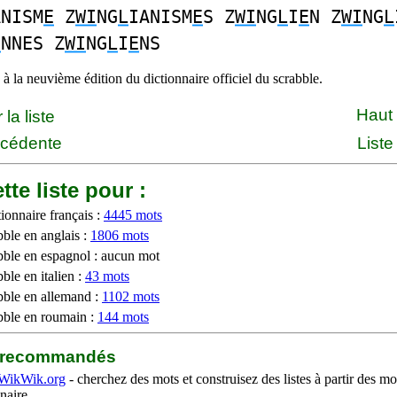
ANISM
E
Z
WI
NG
L
IANISM
E
S Z
WI
NG
L
I
E
N Z
WI
NG
L
E
NNES Z
WI
NG
L
I
E
NS
à la neuvième édition du dictionnaire officiel du scrabble.
Haut
la liste
écédente
Liste
tte liste pour :
ionnaire français :
4445 mots
bble en anglais :
1806 mots
bble en espagnol : aucun mot
ble en italien :
43 mots
bble en allemand :
1102 mots
bble en roumain :
144 mots
b recommandés
WikWik.org
- cherchez des mots et construisez des listes à partir des mo
naire.