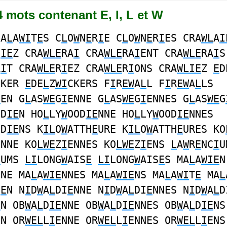
24 mots contenant E, I, L et W
A
L
A
WI
T
E
S C
L
O
W
N
E
R
I
E C
L
O
W
N
E
R
I
ES CRA
WL
A
I
S
IE
Z CRA
WLE
RA
I
CRA
WLE
RA
I
ENT CRA
WLE
RA
I
S
A
I
T CRA
WLE
R
I
EZ CRA
WLE
R
I
ONS CRA
WLIE
Z
E
D
CKER
E
DE
L
Z
WI
CKERS F
I
R
EW
A
L
L F
I
R
EW
A
L
LS
I
EN G
L
AS
WE
G
I
ENNE G
L
AS
WE
G
I
ENNES G
L
AS
WE
G
OD
IE
N HO
L
LY
W
OOD
IE
NNE HO
L
LY
W
OOD
IE
NNES
OD
IE
NS K
IL
O
W
ATTH
E
URE K
IL
O
W
ATTH
E
URES KO
ENNE KO
LWE
Z
I
ENNES KO
LWE
Z
I
ENS
L
A
W
R
E
NC
I
U
I
UMS
LI
LONG
W
AIS
E
LI
LONG
W
AIS
E
S MA
L
A
WIE
N
NNE MA
L
A
WIE
NNES MA
L
A
WIE
NS MA
L
A
WI
T
E
MA
L
I
E
N N
I
D
W
A
L
DI
E
NNE N
I
D
W
A
L
DI
E
NNES N
I
D
W
A
L
D
E
N OB
W
A
L
D
IE
NNE OB
W
A
L
D
IE
NNES OB
W
A
L
D
IE
NS
EN OR
WEL
L
I
ENNE OR
WEL
L
I
ENNES OR
WEL
L
I
ENS