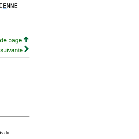
I
E
NNE
 de page
 suivante
ts du