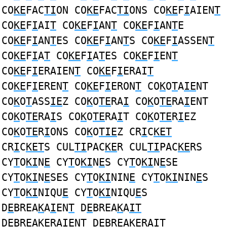
CO
KE
FAC
TI
ON CO
KE
FAC
TI
ONS CO
KE
F
I
AIEN
T
CO
KE
F
I
AI
T
CO
KE
F
I
AN
T
CO
KE
F
I
AN
T
E
CO
KE
F
I
AN
T
ES CO
KE
F
I
AN
T
S CO
KE
F
I
ASSEN
T
CO
KE
F
I
A
T
CO
KE
F
I
A
T
ES CO
KE
F
I
EN
T
CO
KE
F
I
ERAIEN
T
CO
KE
F
I
ERAI
T
CO
KE
F
I
EREN
T
CO
KE
F
I
ERON
T
CO
K
O
T
A
IE
NT
CO
K
O
T
ASS
IE
Z CO
K
O
TE
RA
I
CO
K
O
TE
RA
I
ENT
CO
K
O
TE
RA
I
S CO
K
O
TE
RA
I
T CO
K
O
TE
R
I
EZ
CO
K
O
TE
R
I
ONS CO
K
O
TIE
Z CR
I
C
KET
CR
I
C
KET
S CUL
TI
PAC
KE
R CUL
TI
PAC
KE
RS
CY
T
O
KI
N
E
CY
T
O
KI
N
E
S CY
T
O
KI
N
E
SE
CY
T
O
KI
N
E
SES CY
T
O
KI
NIN
E
CY
T
O
KI
NIN
E
S
CY
T
O
KI
NIQU
E
CY
T
O
KI
NIQU
E
S
D
E
BREA
K
A
I
EN
T
D
E
BREA
K
A
IT
D
E
BREA
K
ERA
I
EN
T
D
E
BREA
K
ERA
IT