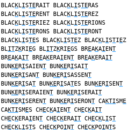
BLAC
K
L
I
S
TE
RAIT BLAC
K
L
I
S
TE
RAS
BLAC
K
L
I
S
TE
RENT BLAC
K
L
I
S
TE
REZ
BLAC
K
L
I
S
TE
RIEZ BLAC
K
L
I
S
TE
RIONS
BLAC
K
L
I
S
TE
RONS BLAC
K
L
I
S
TE
RONT
BLAC
K
L
I
S
TE
S BLAC
K
L
I
S
TE
Z BLAC
K
L
I
S
T
I
E
Z
BL
IT
Z
K
RI
E
G BL
IT
Z
K
RI
E
GS BR
E
A
K
A
I
EN
T
BR
E
A
K
A
IT
BR
E
A
K
ERA
I
EN
T
BR
E
A
K
ERA
IT
BUN
KE
R
I
SAIEN
T
BUN
KE
R
I
SAI
T
BUN
KE
R
I
SAN
T
BUN
KE
R
I
SASSEN
T
BUN
KE
R
I
SA
T
BUN
KE
R
I
SA
T
ES BUN
KE
R
I
SEN
T
BUN
KE
R
I
SERAIEN
T
BUN
KE
R
I
SERAI
T
BUN
KE
R
I
SEREN
T
BUN
KE
R
I
SERON
T
CA
KTI
SM
E
CA
KTI
SM
E
S CH
E
C
K
A
I
EN
T
CH
E
C
K
A
IT
CH
E
C
K
ERA
I
EN
T
CH
E
C
K
ERA
IT
CH
E
C
K
L
I
S
T
CH
E
C
K
L
I
S
T
S CH
E
C
K
PO
I
N
T
CH
E
C
K
PO
I
N
T
S