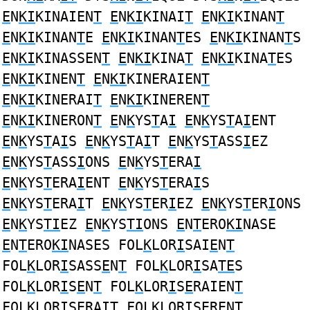
E
N
KI
KINAIEN
T
E
N
KI
KINAI
T
E
N
KI
KINAN
T
E
N
KI
KINAN
T
E
E
N
KI
KINAN
T
ES
E
N
KI
KINAN
T
S
E
N
KI
KINASSEN
T
E
N
KI
KINA
T
E
N
KI
KINA
T
ES
E
N
KI
KINEN
T
E
N
KI
KINERAIEN
T
E
N
KI
KINERAI
T
E
N
KI
KINEREN
T
E
N
KI
KINERON
T
E
N
K
YS
T
A
I
E
N
K
YS
T
A
I
ENT
E
N
K
YS
T
A
I
S
E
N
K
YS
T
A
I
T
E
N
K
YS
T
ASS
I
EZ
E
N
K
YS
T
ASS
I
ONS
E
N
K
YS
T
ERA
I
E
N
K
YS
T
ERA
I
ENT
E
N
K
YS
T
ERA
I
S
E
N
K
YS
T
ERA
I
T
E
N
K
YS
T
ER
I
EZ
E
N
K
YS
T
ER
I
ONS
E
N
K
YS
TI
EZ
E
N
K
YS
TI
ONS
E
N
T
ERO
KI
NASE
E
N
T
ERO
KI
NASES FOL
K
LOR
I
SAI
E
N
T
FOL
K
LOR
I
SASS
E
N
T
FOL
K
LOR
I
SA
TE
S
FOL
K
LOR
I
S
E
N
T
FOL
K
LOR
I
S
E
RAIEN
T
FOL
K
LOR
I
S
E
RAI
T
FOL
K
LOR
I
S
E
REN
T