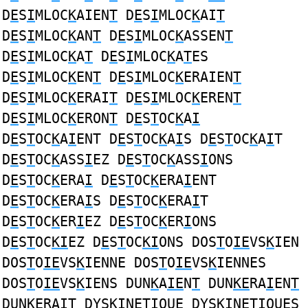
D
E
S
I
MLOC
K
AIEN
T
D
E
S
I
MLOC
K
AI
T
D
E
S
I
MLOC
K
AN
T
D
E
S
I
MLOC
K
ASSEN
T
D
E
S
I
MLOC
K
A
T
D
E
S
I
MLOC
K
A
T
ES
D
E
S
I
MLOC
K
EN
T
D
E
S
I
MLOC
K
ERAIEN
T
D
E
S
I
MLOC
K
ERAI
T
D
E
S
I
MLOC
K
EREN
T
D
E
S
I
MLOC
K
ERON
T
D
E
S
T
OC
K
A
I
D
E
S
T
OC
K
A
I
ENT D
E
S
T
OC
K
A
I
S D
E
S
T
OC
K
A
I
T
D
E
S
T
OC
K
ASS
I
EZ D
E
S
T
OC
K
ASS
I
ONS
D
E
S
T
OC
K
ERA
I
D
E
S
T
OC
K
ERA
I
ENT
D
E
S
T
OC
K
ERA
I
S D
E
S
T
OC
K
ERA
I
T
D
E
S
T
OC
K
ER
I
EZ D
E
S
T
OC
K
ER
I
ONS
D
E
S
T
OC
KI
EZ D
E
S
T
OC
KI
ONS DOS
T
O
IE
VS
K
IEN
DOS
T
O
IE
VS
K
IENNE DOS
T
O
IE
VS
K
IENNES
DOS
T
O
IE
VS
K
IENS DUN
K
A
IE
N
T
DUN
KE
RA
I
EN
T
DUN
KE
RA
IT
DYS
KI
N
ET
IQUE DYS
KI
N
ET
IQUES