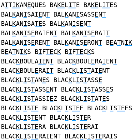
A
T
T
IK
AM
E
QUES BA
KE
L
IT
E BA
KE
L
IT
ES
BAL
K
AN
I
SAI
E
N
T
BAL
K
AN
I
SASS
E
N
T
BAL
K
AN
I
SA
TE
S BAL
K
AN
I
S
E
N
T
BAL
K
AN
I
S
E
RAIEN
T
BAL
K
AN
I
S
E
RAI
T
BAL
K
AN
I
S
E
REN
T
BAL
K
AN
I
S
E
RON
T
B
E
A
T
N
IK
B
E
A
T
N
IK
S B
I
F
TE
C
K
B
I
F
TE
C
K
S
BLAC
K
BOULA
IE
N
T
BLAC
K
BOUL
E
RA
I
EN
T
BLAC
K
BOUL
E
RA
IT
BLAC
K
L
I
S
T
AI
E
NT
BLAC
K
L
I
S
T
AM
E
S BLAC
K
L
I
S
T
ASS
E
BLAC
K
L
I
S
T
ASS
E
NT BLAC
K
L
I
S
T
ASS
E
S
BLAC
K
L
I
S
T
ASSI
E
Z BLAC
K
L
I
S
T
AT
E
S
BLAC
K
L
I
S
TE
BLAC
K
L
I
S
TE
E BLAC
K
L
I
S
TE
ES
BLAC
K
L
I
S
TE
NT BLAC
K
L
I
S
TE
R
BLAC
K
L
I
S
TE
RA BLAC
K
L
I
S
TE
RAI
BLAC
K
L
I
S
TE
RAIENT BLAC
K
L
I
S
TE
RAIS