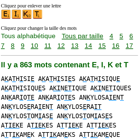
Cliquez pour enlever une lettre
Cliquez pour changer la taille des mots
Tous alphabétique
Tous par taille
4
5
6
7
8
9
10
11
12
13
14
15
16
17
Il y a 863 mots contenant E, I, K et T
A
K
A
T
H
I
SI
E
A
K
A
T
H
I
SI
E
S A
K
A
T
H
I
SIQU
E
A
K
A
T
H
I
SIQU
E
S A
KI
N
ET
IQUE A
KI
N
ET
IQUES
AN
K
AR
I
O
TE
AN
K
AR
I
O
TE
S AN
K
YLOSA
IE
N
T
AN
K
YLOS
E
RA
I
EN
T
AN
K
YLOS
E
RA
IT
AN
K
YLOS
T
OM
I
AS
E
AN
K
YLOS
T
OM
I
AS
E
S
A
TIEK
E A
TIEK
ES A
T
T
IEK
E A
T
T
IEK
ES
A
T
T
IK
AM
E
K A
T
T
IK
AM
E
KS A
T
T
IK
AM
E
QUE