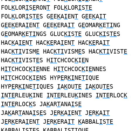
FOL
K
LOR
I
S
E
RON
T
FOL
K
LOR
I
S
TE
FOL
K
LOR
I
S
TE
S G
E
E
K
A
I
EN
T
G
E
E
K
A
IT
G
E
E
K
ERA
I
EN
T
G
E
E
K
ERA
IT
G
E
OMAR
K
E
TI
NG
G
E
OMAR
K
E
TI
NGS GLUC
KI
S
TE
GLUC
KI
S
TE
S
HAC
K
A
IE
N
T
HAC
KE
RA
I
EN
T
HAC
KE
RA
IT
HAC
KTI
VISM
E
HAC
KTI
VISM
E
S HAC
KTI
VIST
E
HAC
KTI
VIST
E
S H
IT
CHCOC
K
I
E
N
H
IT
CHCOC
K
I
E
NNE H
IT
CHCOC
K
I
E
NNES
H
IT
CHCOC
K
I
E
NS HYP
E
R
KI
NE
T
IQUE
HYP
E
R
KI
NE
T
IQUES
I
A
K
OU
TE
I
A
K
OU
TE
S
I
N
TE
RLEU
K
INE
I
N
TE
RLEU
K
INES
I
N
TE
RLOC
K
I
N
TE
RLOC
K
S JA
K
AR
T
ANA
I
S
E
JA
K
AR
T
ANA
I
S
E
S J
E
R
K
A
I
EN
T
J
E
R
K
A
IT
J
E
R
K
ERA
I
EN
T
J
E
R
K
ERA
IT
K
ABBAL
I
S
TE
K
ABBAL
I
S
TE
S
K
ABBAL
I
S
T
IQU
E