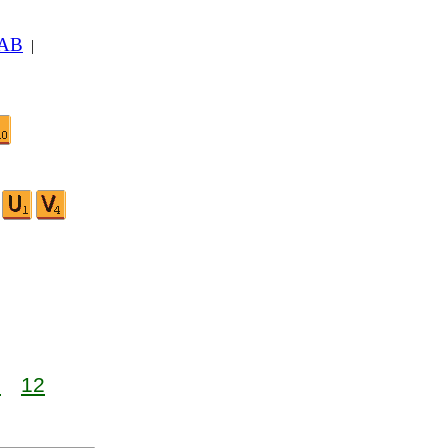
 AB
|
1
12