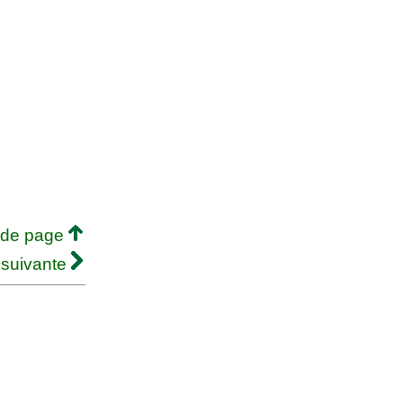
 de page
 suivante