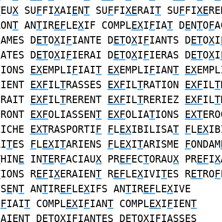
T
EU
X
SU
F
FI
X
AI
E
N
T
SU
F
FI
XE
RAI
T
SU
F
FI
XE
RE
RON
T
AN
T
IR
EF
LE
X
IF COMPL
EX
I
F
IA
T
D
E
N
T
O
F
A
IAMES D
ET
O
X
I
F
IANTE D
ET
O
X
I
F
IANTS D
ET
O
X
I
IATES D
ET
O
X
I
F
IERAI D
ET
O
X
I
F
IERAS D
ET
O
X
I
IIONS
EX
EMPLI
F
IAI
T
EX
EMPLI
F
IAN
T
EX
EMPL
AIENT
EXF
IL
T
RASSES
EXF
IL
T
RATION
EXF
IL
T
ERAIT
EXF
IL
T
RERENT
EXF
IL
T
RERIEZ
EXF
IL
T
ERONT
EXF
OLIASSEN
T
EXF
OLIA
T
IONS
EXT
ERO
AICHE
EXT
RASPORTI
F
F
L
EX
IBILISA
T
F
L
EX
IB
RI
T
ES
F
L
EX
I
T
ARIENS
F
L
EX
I
T
ARISME
F
ONDAM
T
HIN
E
IN
TE
R
F
ACIAU
X
PR
EF
EC
T
ORAU
X
PR
EF
I
X
T
IONS R
EF
I
X
ERAIEN
T
R
EF
LE
X
IVI
T
ES R
ET
RO
F
SS
E
N
T
AN
T
IR
EF
LE
X
IFS AN
T
IR
EF
LE
X
IVE
I
F
IAI
T
COMPL
EX
I
F
IAN
T
COMPL
EX
I
F
IEN
T
IAIENT D
ET
O
X
I
F
IANTES D
ET
O
X
I
F
IASSES