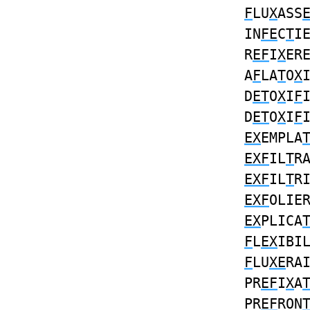
F
LU
X
ASS
IN
FE
C
T
I
R
EF
I
X
ER
A
F
LA
T
O
X
D
ET
O
X
I
F
D
ET
O
X
I
F
EX
EMPLA
EXF
IL
T
R
EXF
IL
T
R
EXF
OLIE
EX
PLICA
F
L
EX
IBI
F
LU
XE
RA
PR
EF
I
X
A
PR
EF
RON