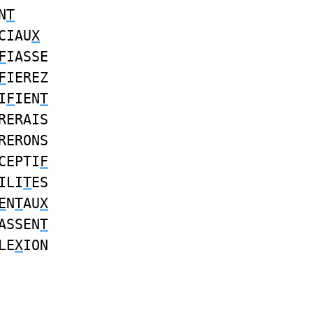
N
T
CIAU
X
F
IASSE
F
IEREZ
I
F
IEN
T
RERAIS
RERONS
CEPTI
F
ILI
T
ES
E
N
T
AU
X
ASSEN
T
LE
X
ION