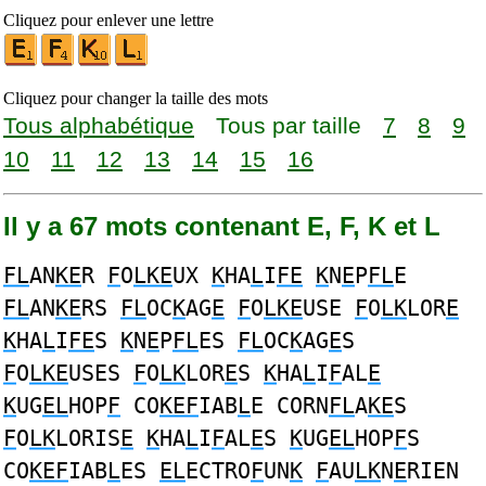
Cliquez pour enlever une lettre
Cliquez pour changer la taille des mots
Tous alphabétique
Tous par taille
7
8
9
10
11
12
13
14
15
16
Il y a 67 mots contenant E, F, K et L
FL
AN
KE
R
F
O
LKE
UX
K
HA
L
I
FE
K
N
E
P
FL
E
FL
AN
KE
RS
FL
OC
K
AG
E
F
O
LKE
USE
F
O
LK
LOR
E
K
HA
L
I
FE
S
K
N
E
P
FL
ES
FL
OC
K
AG
E
S
F
O
LKE
USES
F
O
LK
LOR
E
S
K
HA
L
I
F
AL
E
K
UG
EL
HOP
F
CO
KEF
IAB
L
E CORN
FL
A
KE
S
F
O
LK
LORIS
E
K
HA
L
I
F
AL
E
S
K
UG
EL
HOP
F
S
CO
KEF
IAB
L
ES
EL
ECTRO
F
UN
K
F
AU
LK
N
E
RIEN