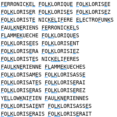
FE
RRONIC
K
E
L
F
O
LK
LORIQU
E
F
O
LK
LORIS
E
E
F
O
LK
LORIS
E
R
F
O
LK
LORIS
E
S
F
O
LK
LORIS
E
Z
F
O
LK
LORIST
E
NIC
KEL
I
F
ERE
EL
ECTRO
F
UN
K
S
F
AU
LK
N
E
RIENS
FE
RRONIC
K
E
L
S
FL
AMM
EK
UECHE
F
O
LK
LORIQU
E
S
F
O
LK
LORIS
E
ES
F
O
LK
LORIS
E
NT
F
O
LK
LORIS
E
RA
F
O
LK
LORISI
E
Z
F
O
LK
LORIST
E
S NIC
KEL
I
F
ERES
F
AU
LK
N
E
RIENNE
FL
AMM
EK
UECHES
F
O
LK
LORISAM
E
S
F
O
LK
LORISASS
E
F
O
LK
LORISAT
E
S
F
O
LK
LORIS
E
RAI
F
O
LK
LORIS
E
RAS
F
O
LK
LORIS
E
REZ
Y
EL
LOW
K
NI
F
IEN
F
AU
LK
N
E
RIENNES
F
O
LK
LORISAI
E
NT
F
O
LK
LORISASS
E
S
F
O
LK
LORIS
E
RAIS
F
O
LK
LORIS
E
RAIT