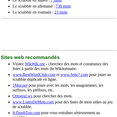
Le scrabble en italien :
7 mots
Le scrabble en allemand :
738 mots
Le scrabble en roumain :
23 mots
Sites web recommandés
Visitez
WikWik.org
- cherchez des mots et construisez des
listes à partir des mots du Wiktionnaire.
www.BestWordClub.com
et
www.Jette7.com
pour jouer au
scrabble duplicate en ligne.
1Mot.net
pour jouer avec les mots, les anagrammes, les
suffixes, les préfixes, etc.
Ortograf.ws
pour chercher des mots.
www.ListesDeMots.com
pour des listes de mots utiles au jeu
de scrabble.
fr.DupliTop.com
pour vous entraîner sérieusement au