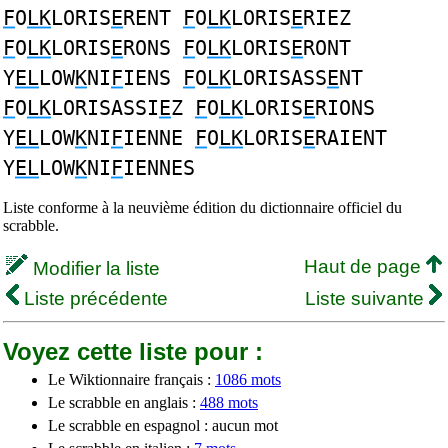
F
O
LK
LORIS
E
RENT
F
O
LK
LORIS
E
RIEZ
F
O
LK
LORIS
E
RONS
F
O
LK
LORIS
E
RONT
Y
EL
LOW
K
NI
F
IENS
F
O
LK
LORISASS
E
NT
F
O
LK
LORISASSI
E
Z
F
O
LK
LORIS
E
RIONS
Y
EL
LOW
K
NI
F
IENNE
F
O
LK
LORIS
E
RAIENT
Y
EL
LOW
K
NI
F
IENNES
Liste conforme à la neuvième édition du dictionnaire officiel du
scrabble.
Haut de page
Modifier la liste
Liste précédente
Liste suivante
Voyez cette liste pour :
Le Wiktionnaire français :
1086 mots
Le scrabble en anglais :
488 mots
Le scrabble en espagnol : aucun mot