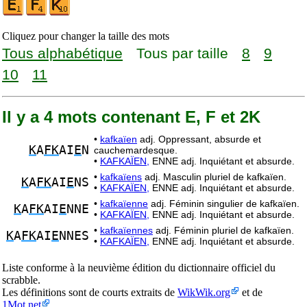
Cliquez pour changer la taille des mots
Tous alphabétique
Tous par taille
8
9
10
11
Il y a 4 mots contenant E, F et 2K
•
kafkaïen
adj. Oppressant, absurde et
K
A
FK
AI
E
N
cauchemardesque.
•
KAFKAÏEN,
ENNE adj. Inquiétant et absurde.
•
kafkaïens
adj. Masculin pluriel de kafkaïen.
K
A
FK
AI
E
NS
•
KAFKAÏEN,
ENNE adj. Inquiétant et absurde.
•
kafkaïenne
adj. Féminin singulier de kafkaïen.
K
A
FK
AI
E
NNE
•
KAFKAÏEN,
ENNE adj. Inquiétant et absurde.
•
kafkaïennes
adj. Féminin pluriel de kafkaïen.
K
A
FK
AI
E
NNES
•
KAFKAÏEN,
ENNE adj. Inquiétant et absurde.
Liste conforme à la neuvième édition du dictionnaire officiel du
scrabble.
Les définitions sont de courts extraits de
WikWik.org
et de
1Mot.net
.